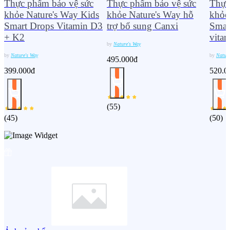
Thực phẩm bảo vệ sức
Thực phẩm bảo vệ sức
Thực
khỏe Nature's Way Kids
khỏe Nature's Way hỗ
khỏe
Smart Drops Vitamin D3
trợ bổ sung Canxi
Smar
+ K2
vita
by
Nature's Way
by
Nature's Way
by
Nature
495.000đ
399.000đ
520.0
(
55
)
(
45
)
(
50
)