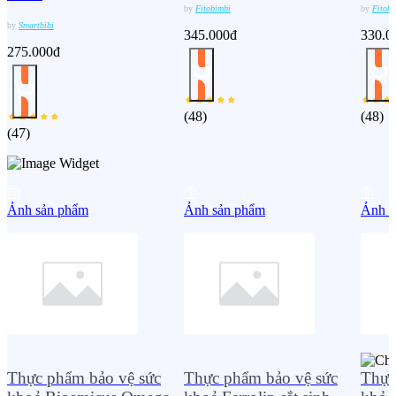
by
Fitobimbi
by
Fitobi
by
Smartbibi
345.000đ
330.0
275.000đ
(
48
)
(
48
)
(
47
)
Ảnh sản phẩm
Ảnh sản phẩm
Ảnh s
Thực phẩm bảo vệ sức
Thực phẩm bảo vệ sức
Thực