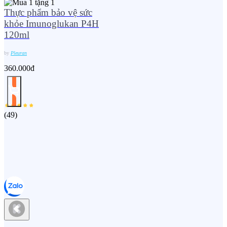
Thực phẩm bảo vệ sức
khỏe Imunoglukan P4H
120ml
by
Pleuran
360.000đ
(
49
)