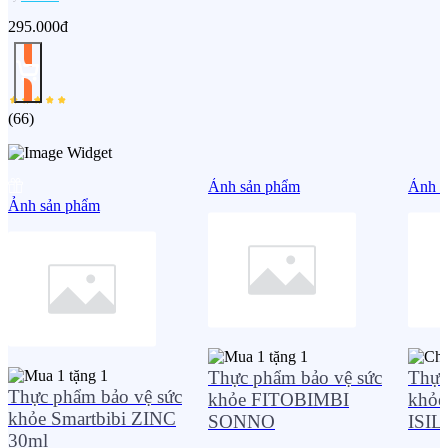
295.000đ
(
66
)
Ảnh sản phẩm
Ảnh s
Ảnh sản phẩm
Thực phẩm bảo vệ sức
Thực
Thực phẩm bảo vệ sức
khỏe FITOBIMBI
khỏ
khỏe Smartbibi ZINC
SONNO
ISI
30ml