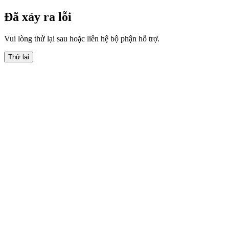
Đã xảy ra lỗi
Vui lòng thử lại sau hoặc liên hệ bộ phận hỗ trợ.
Thử lại