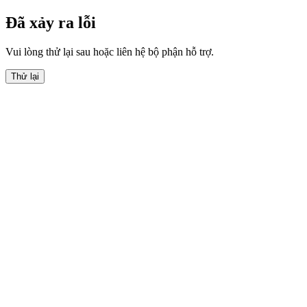
Đã xảy ra lỗi
Vui lòng thử lại sau hoặc liên hệ bộ phận hỗ trợ.
Thử lại