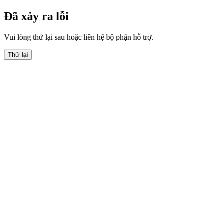
Đã xảy ra lỗi
Vui lòng thử lại sau hoặc liên hệ bộ phận hỗ trợ.
Thử lại