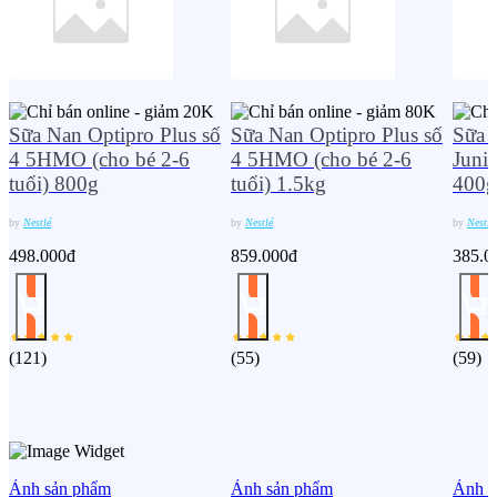
Sữa Nan Optipro Plus số
Sữa Nan Optipro Plus số
Sữa 
4 5HMO (cho bé 2-6
4 5HMO (cho bé 2-6
Junio
tuổi) 800g
tuổi) 1.5kg
400g
by
Nestlé
by
Nestlé
by
Nestlé
498.000đ
859.000đ
385.0
(
121
)
(
55
)
(
59
)
Ảnh sản phẩm
Ảnh sản phẩm
Ảnh s