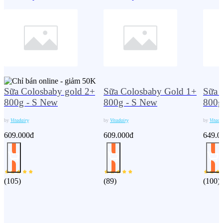
Sữa Colosbaby gold 2+
Sữa Colosbaby Gold 1+
Sữa 
800g - S New
800g - S New
800g
by
Vitadairy
by
Vitadairy
by
Vitada
609.000đ
609.000đ
649.0
(
105
)
(
89
)
(
100
)