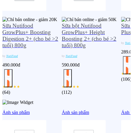
Sữa Nutifood
Sữa bột Nutifood
Sữa 
GrowPlus+ Boosting
GrowPlus+ Height
Plus
Digestion 2+ (cho bé >2
Boosting 2+ (cho bé >2
by
NutiF
tuổi) 800g
tuổi) 800g
289.0
by
NutiFood
by
NutiFood
490.000đ
590.000đ
(
106
)
(
64
)
(
112
)
Ảnh sản phẩm
Ảnh sản phẩm
Ảnh s