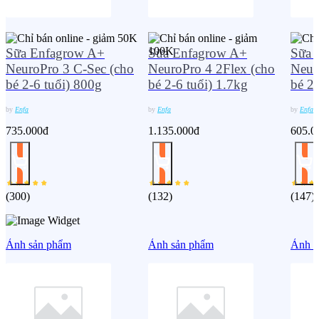
Sữa Enfagrow A+
Sữa Enfagrow A+
Sữa 
NeuroPro 3 C-Sec (cho
NeuroPro 4 2Flex (cho
Neur
bé 2-6 tuổi) 800g
bé 2-6 tuổi) 1.7kg
bé 2-
by
Enfa
by
Enfa
by
Enfa
735.000đ
1.135.000đ
605.0
(
300
)
(
132
)
(
147
)
Ảnh sản phẩm
Ảnh sản phẩm
Ảnh s