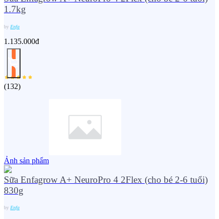
1.7kg
by
Enfa
1.135.000đ
(
132
)
Ảnh sản phẩm
Sữa Enfagrow A+ NeuroPro 4 2Flex (cho bé 2-6 tuổi)
830g
by
Enfa