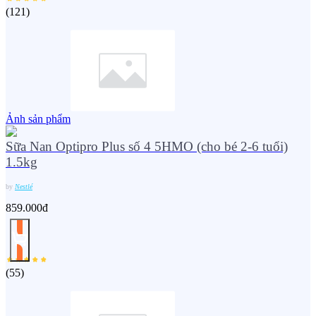
(
121
)
Ảnh sản phẩm
Sữa Nan Optipro Plus số 4 5HMO (cho bé 2-6 tuổi)
1.5kg
by
Nestlé
859.000đ
(
55
)