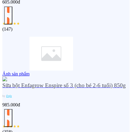
605.000đ
(
147
)
Ảnh sản phẩm
Sữa bột Enfagrow Enspire số 3 (cho bé 2-6 tuổi) 850g
by
Enfa
985.000đ
(
358
)