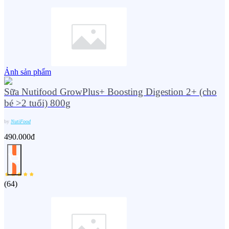
Ảnh sản phẩm
Sữa Nutifood GrowPlus+ Boosting Digestion 2+ (cho
bé >2 tuổi) 800g
by
NutiFood
490.000đ
(
64
)