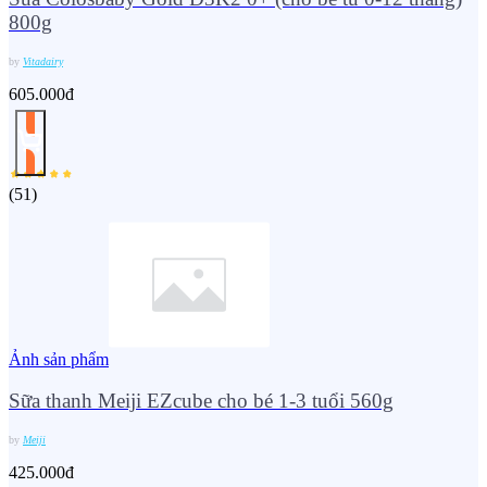
800g
by
Vitadairy
605.000đ
(
51
)
Ảnh sản phẩm
Sữa thanh Meiji EZcube cho bé 1-3 tuổi 560g
by
Meiji
425.000đ