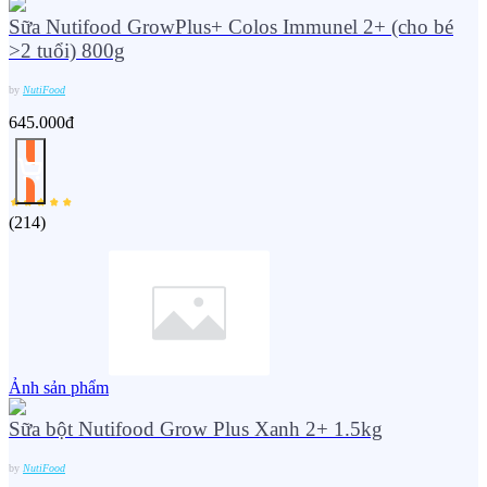
Sữa Nutifood GrowPlus+ Colos Immunel 2+ (cho bé
>2 tuổi) 800g
by
NutiFood
645.000đ
(
214
)
Ảnh sản phẩm
Sữa bột Nutifood Grow Plus Xanh 2+ 1.5kg
by
NutiFood