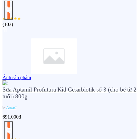
(
103
)
Ảnh sản phẩm
Sữa Aptamil Profutura Kid Cesarbiotik số 3 (cho bé từ 2
tuổi) 800g
by
Aptamil
691.000đ