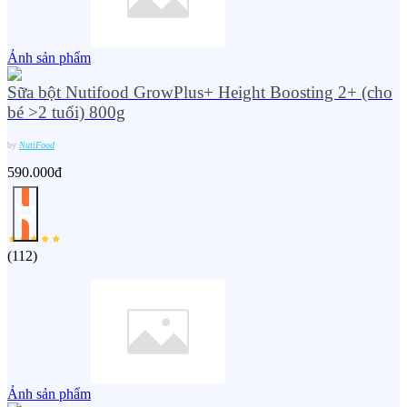
Ảnh sản phẩm
Sữa bột Nutifood GrowPlus+ Height Boosting 2+ (cho
bé >2 tuổi) 800g
by
NutiFood
590.000đ
(
112
)
Ảnh sản phẩm