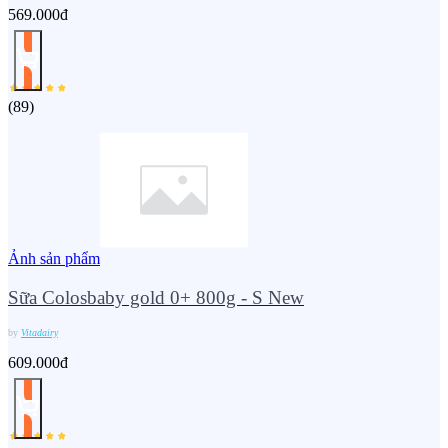
569.000đ
(
89
)
Ảnh sản phẩm
Sữa Colosbaby gold 0+ 800g - S New
by
Vitadairy
609.000đ