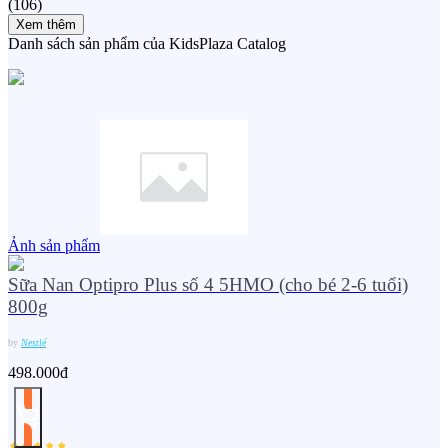
(
106
)
Xem thêm
Danh sách sản phẩm của KidsPlaza Catalog
Ảnh sản phẩm
Sữa Nan Optipro Plus số 4 5HMO (cho bé 2-6 tuổi)
800g
by
Nestlé
498.000đ