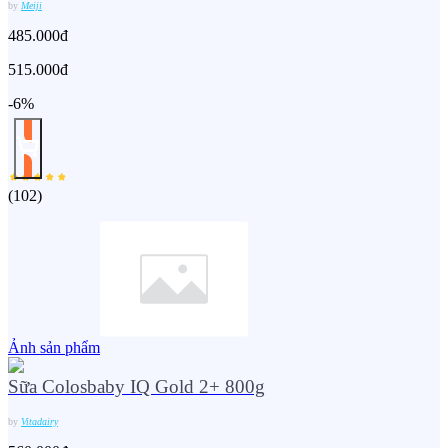
by
Meiji
485.000đ
515.000đ
-6%
(
102
)
Ảnh sản phẩm
Sữa Colosbaby IQ Gold 2+ 800g
by
Vitadairy