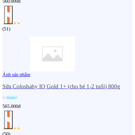
560.000đ
(
51
)
Ảnh sản phẩm
Sữa Colosbaby IQ Gold 1+ (cho bé 1-2 tuổi) 800g
by
Vitadairy
565.000đ
(
50
)