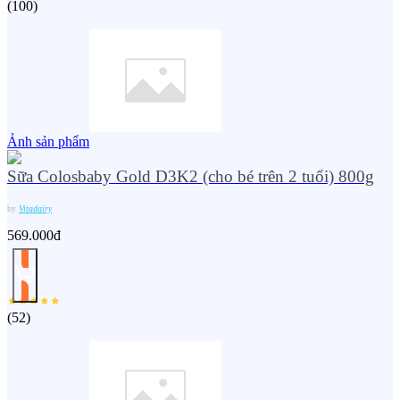
(
100
)
Ảnh sản phẩm
Sữa Colosbaby Gold D3K2 (cho bé trên 2 tuổi) 800g
by
Vitadairy
569.000đ
(
52
)