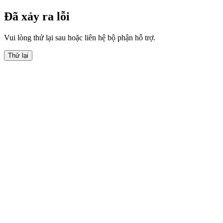
Đã xảy ra lỗi
Vui lòng thử lại sau hoặc liên hệ bộ phận hỗ trợ.
Thử lại