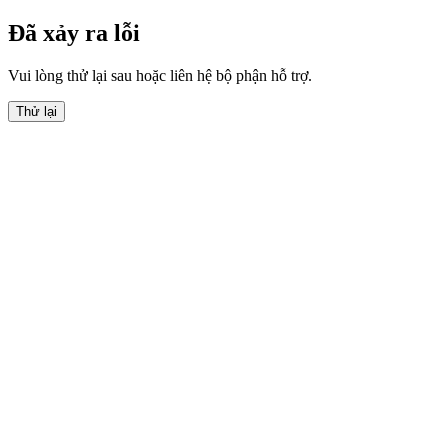
Đã xảy ra lỗi
Vui lòng thử lại sau hoặc liên hệ bộ phận hỗ trợ.
Thử lại