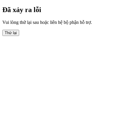
Đã xảy ra lỗi
Vui lòng thử lại sau hoặc liên hệ bộ phận hỗ trợ.
Thử lại