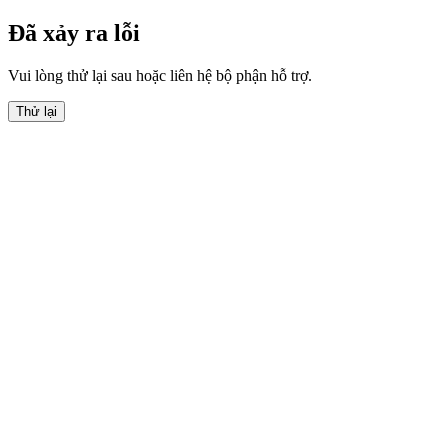
Đã xảy ra lỗi
Vui lòng thử lại sau hoặc liên hệ bộ phận hỗ trợ.
Thử lại