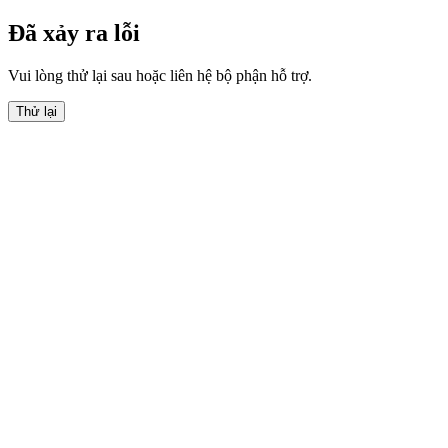
Đã xảy ra lỗi
Vui lòng thử lại sau hoặc liên hệ bộ phận hỗ trợ.
Thử lại