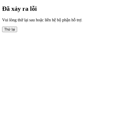
Đã xảy ra lỗi
Vui lòng thử lại sau hoặc liên hệ bộ phận hỗ trợ.
Thử lại