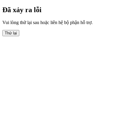
Đã xảy ra lỗi
Vui lòng thử lại sau hoặc liên hệ bộ phận hỗ trợ.
Thử lại