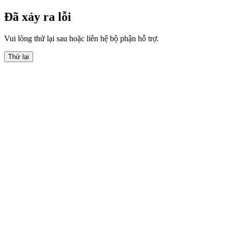
Đã xảy ra lỗi
Vui lòng thử lại sau hoặc liên hệ bộ phận hỗ trợ.
Thử lại