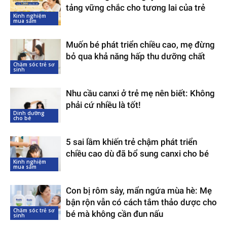
tảng vững chắc cho tương lai của trẻ
Kinh nghiệm
mua sắm
Muốn bé phát triển chiều cao, mẹ đừng
bỏ qua khả năng hấp thu dưỡng chất
Chăm sóc trẻ sơ
sinh
Nhu cầu canxi ở trẻ mẹ nên biết: Không
phải cứ nhiều là tốt!
Dinh dưỡng
cho bé
5 sai lầm khiến trẻ chậm phát triển
chiều cao dù đã bổ sung canxi cho bé
Kinh nghiệm
mua sắm
Con bị rôm sảy, mẩn ngứa mùa hè: Mẹ
bận rộn vẫn có cách tắm thảo dược cho
Chăm sóc trẻ sơ
bé mà không cần đun nấu
sinh