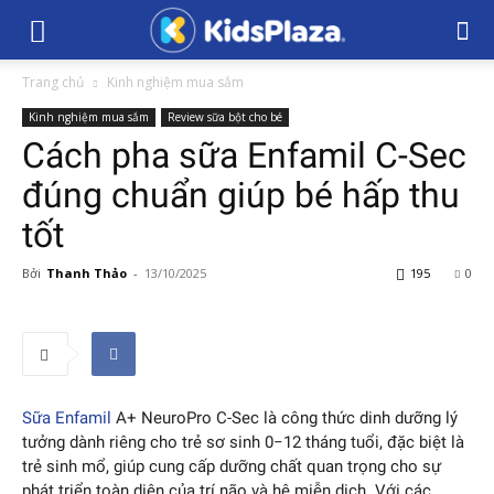
Trang chủ
Kinh nghiệm mua sắm
Kinh nghiệm mua sắm
Review sữa bột cho bé
Cách pha sữa Enfamil C-Sec
đúng chuẩn giúp bé hấp thu
tốt
Bởi
Thanh Thảo
-
13/10/2025
195
0
Sữa Enfamil
A+ NeuroPro C-Sec là công thức dinh dưỡng lý
tưởng dành riêng cho trẻ sơ sinh 0−12 tháng tuổi, đặc biệt là
trẻ sinh mổ, giúp cung cấp dưỡng chất quan trọng cho sự
phát triển toàn diện của trí não và hệ miễn dịch. Với các