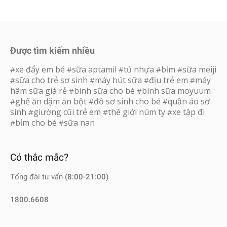
Được tìm kiếm nhiều
xe đẩy em bé
sữa aptamil
tủ nhựa
bỉm
sữa meiji
#
#
#
#
#
sữa cho trẻ sơ sinh
máy hút sữa
địu trẻ em
máy
#
#
#
#
hâm sữa giá rẻ
bình sữa cho bé
bình sữa moyuum
#
#
ghế ăn dặm ăn bột
đồ sơ sinh cho bé
quần áo sơ
#
#
#
sinh
giường cũi trẻ em
thế giới núm ty
xe tập đi
#
#
#
bỉm cho bé
sữa nan
#
#
Có thắc mắc?
Tổng đài tư vấn
(8:00-21:00)
1800.6608