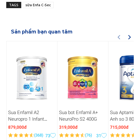
TAGS
sữa Enfa C-Sec
Sản phẩm bạn quan tâm
Sua Enfamil A2
Sua bot Enfamil A+
Sua Aptamil A
Neuropro 1 Infant
NeuroPro S2 400G
Anh so 3 800g
Formula 800g
879,000đ
319,000đ
715,000đ
(
368
)
(
76
)
(
5
73
31