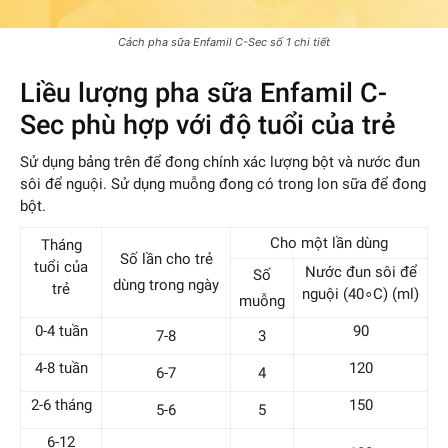
Cách pha sữa Enfamil C-Sec số 1 chi tiết
Liều lượng pha sữa Enfamil C-
Sec phù hợp với độ tuổi của trẻ
Sử dụng bảng trên để đong chính xác lượng bột và nước đun
sôi để nguội. Sử dụng muỗng đong có trong lon sữa để đong
bột.
Cho một lần dùng
Tháng
Số lần cho trẻ
tuổi của
Nước đun sôi để
Số
dùng trong ngày
trẻ
nguội (
40∘C
) (ml)
muỗng
0-4 tuần
90
7-8
3
4-8 tuần
120
6-7
4
2-6 tháng
150
5-6
5
6-12