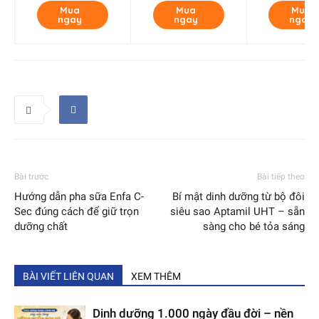
Mua
Mua
Mua
ngay
ngay
ngay
Bài trước
Bài tiếp theo
Hướng dẫn pha sữa Enfa C-
Bí mật dinh dưỡng từ bộ đôi
Sec đúng cách để giữ trọn
siêu sao Aptamil UHT – sẵn
dưỡng chất
sàng cho bé tỏa sáng
BÀI VIẾT LIÊN QUAN
XEM THÊM
Dinh dưỡng 1.000 ngày đầu đời – nền