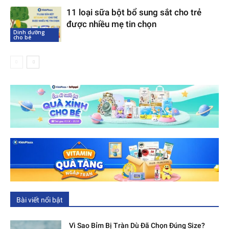
11 loại sữa bột bổ sung sắt cho trẻ
được nhiều mẹ tin chọn
Dinh dưỡng
cho bé
Bài viết nổi bật
Vì Sao Bỉm Bị Tràn Dù Đã Chọn Đúng Size?