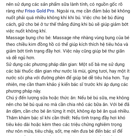
nên sử dụng các sản phẩm sữa lành tính, có nguồn gốc rõ
ràng như
Friso Gold Pro
. Ngoài ra, mẹ cần đảm bảo bé không
nuốt phải quá nhiều không khí khi bú. Việc cho bé bú đúng
cách, giữ cho bé ở tư thế thẳng đứng khi bú sẽ giúp giảm bớt
việc nuốt không khí.
Massage bụng cho bé: Massage nhẹ nhàng vùng bụng của bé
theo chiều kim đồng hồ có thể giúp kích thích hệ tiêu hóa và
giảm bớt tình trạng đầy hơi. Việc này cũng giúp bé thư giãn
và dễ ngủ hơn.
Sử dụng các phương pháp dân gian: Một số bà mẹ sử dụng
các bài thuốc dân gian như nước lá mùi, gừng tươi, hay một ít
nước sôi pha với đường phèn để giúp bé dễ tiêu hóa hơn. Tuy
nhiên, mẹ cần tham khảo ý kiến bác sĩ trước khi áp dụng các
phương pháp này.
Chú ý đến lượng sữa hoặc thức ăn: Nếu bé bú sữa, mẹ không
nên cho bé bú quá no mà cần chia nhỏ các bữa ăn. Với bé đã
ăn dặm, cần cho bé ăn từng ít một, không ép bé ăn quá nhiều.
Thăm khám bác sĩ khi cần thiết: Nếu tình trạng đầy hơi khó
tiêu kéo dài hoặc kèm theo các triệu chứng nghiêm trọng
như nôn mửa, tiêu chảy, sốt, mẹ nên đưa bé đến bác sĩ để