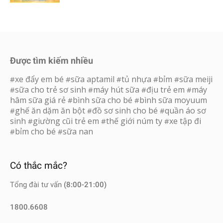
Được tìm kiếm nhiều
xe đẩy em bé
sữa aptamil
tủ nhựa
bỉm
sữa meiji
#
#
#
#
#
sữa cho trẻ sơ sinh
máy hút sữa
địu trẻ em
máy
#
#
#
#
hâm sữa giá rẻ
bình sữa cho bé
bình sữa moyuum
#
#
ghế ăn dặm ăn bột
đồ sơ sinh cho bé
quần áo sơ
#
#
#
sinh
giường cũi trẻ em
thế giới núm ty
xe tập đi
#
#
#
bỉm cho bé
sữa nan
#
#
Có thắc mắc?
Tổng đài tư vấn
(8:00-21:00)
1800.6608