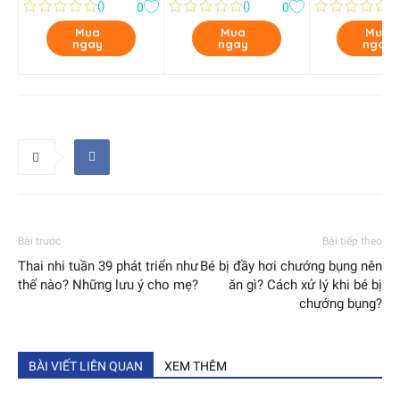
(
)
(
)
(
)
0
0
Mua
Mua
Mua
ngay
ngay
ngay
Bài trước
Bài tiếp theo
Thai nhi tuần 39 phát triển như
Bé bị đầy hơi chướng bụng nên
thế nào? Những lưu ý cho mẹ?
ăn gì? Cách xử lý khi bé bị
chướng bụng?
BÀI VIẾT LIÊN QUAN
XEM THÊM