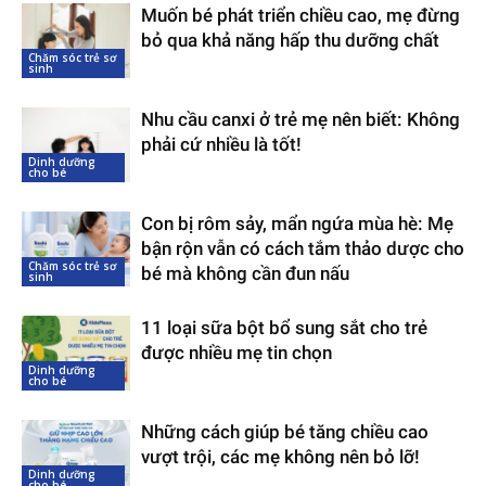
Muốn bé phát triển chiều cao, mẹ đừng
bỏ qua khả năng hấp thu dưỡng chất
Chăm sóc trẻ sơ
sinh
Nhu cầu canxi ở trẻ mẹ nên biết: Không
phải cứ nhiều là tốt!
Dinh dưỡng
cho bé
Con bị rôm sảy, mẩn ngứa mùa hè: Mẹ
bận rộn vẫn có cách tắm thảo dược cho
Chăm sóc trẻ sơ
bé mà không cần đun nấu
sinh
11 loại sữa bột bổ sung sắt cho trẻ
được nhiều mẹ tin chọn
Dinh dưỡng
cho bé
Những cách giúp bé tăng chiều cao
vượt trội, các mẹ không nên bỏ lỡ!
Dinh dưỡng
cho bé