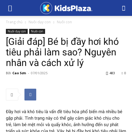
Trang chủ
Nuôi dạy con
Nuôi con
Nuôi dạy con
Nuôi con
[Giải đáp] Bé bị đầy hơi khó
tiêu phải làm sao? Nguyên
nhân và cách xử lý
Bởi
Cao Sơn
-
07/01/2025
483
0
Đầy hơi và khó tiêu là vấn đề tiêu hóa phổ biến mà nhiều bé
gặp phải. Tình trạng này có thể gây cảm giác khó chịu cho
trẻ, làm bé mệt mỏi và quấy khóc, ảnh hưởng đến sự phát
triển và sức khỏe của trẻ. Vậy, bé bị đầy hơi khó tiêu phải làm