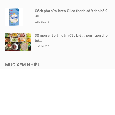
Cách pha sữa Icreo Glico thanh số 9 cho bé 9-
36...
02/02/2016
30 món cháo ăn dặm đặc biệt thơm ngon cho
bé...
06/08/2016
MỤC XEM NHIỀU
Kinh nghiệm mua sắm
1730
Chăm sóc bé an toàn
1467
Dinh dưỡng cho bé
651
Review sữa bột cho bé
604
Kinh nghiệm - Mẹo vặt
578
Mang thai
465