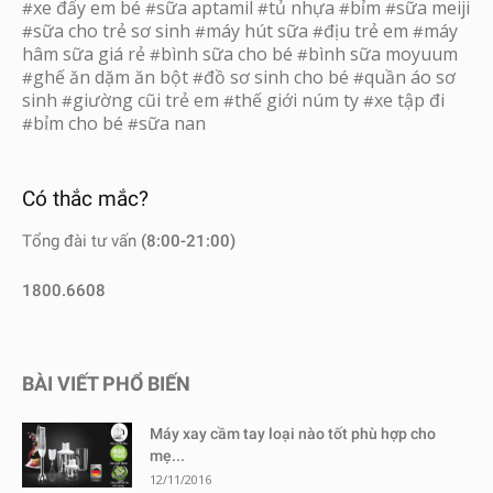
xe đẩy em bé
sữa aptamil
tủ nhựa
bỉm
sữa meiji
#
#
#
#
#
sữa cho trẻ sơ sinh
máy hút sữa
địu trẻ em
máy
#
#
#
#
hâm sữa giá rẻ
bình sữa cho bé
bình sữa moyuum
#
#
ghế ăn dặm ăn bột
đồ sơ sinh cho bé
quần áo sơ
#
#
#
sinh
giường cũi trẻ em
thế giới núm ty
xe tập đi
#
#
#
bỉm cho bé
sữa nan
#
#
Có thắc mắc?
Tổng đài tư vấn
(8:00-21:00)
1800.6608
BÀI VIẾT PHỔ BIẾN
Máy xay cầm tay loại nào tốt phù hợp cho
mẹ...
12/11/2016