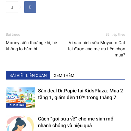
Bài trước
Bài tiếp theo
Moony siêu thoáng khí, bé
Vì sao bình sữa Moyuum Cat
không lo hăm bí
lại được các mẹ ưu tiên chọn
mua?
BÀI VIẾT LIÊN QUAN
XEM THÊM
Săn deal Dr.Papie tại KidsPlaza: Mua 2
tặng 1, giảm đến 10% trong tháng 7
Bài viết mới
Cách “gọi sữa về” cho mẹ sinh mổ
nhanh chóng và hiệu quả