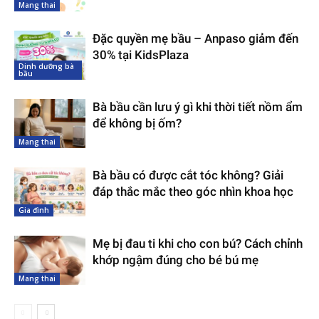
Mang thai
Đặc quyền mẹ bầu – Anpaso giảm đến
30% tại KidsPlaza
Dinh dưỡng bà
bầu
Bà bầu cần lưu ý gì khi thời tiết nồm ẩm
để không bị ốm?
Mang thai
Bà bầu có được cắt tóc không? Giải
đáp thắc mắc theo góc nhìn khoa học
Gia đình
Mẹ bị đau ti khi cho con bú? Cách chỉnh
khớp ngậm đúng cho bé bú mẹ
Mang thai