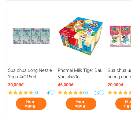
Sua chua uong Nestle
Phomai Milk Tiger Dau
Sua chua uon
Yogu 4x115ml
Vani 4x50g
huong dau 4*1
30,000đ
46,000đ
20,000đ
(
3
)
(
3
)
(
4
4
36
Mua
Mua
Mua
ngay
ngay
ngay