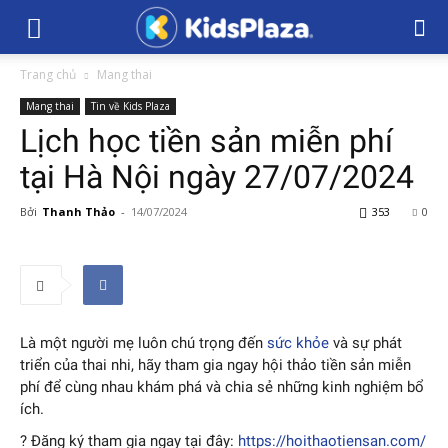
Trang chủ
Mang thai
Mang thai
Tin về Kids Plaza
Lịch học tiền sản miễn phí
tại Hà Nội ngày 27/07/2024
Bởi
Thanh Thảo
-
14/07/2024
353
0
Là một người mẹ luôn chú trọng đến
sức khỏe
và sự phát
triển của thai nhi, hãy tham gia ngay hội thảo tiền sản miễn
phí để cùng nhau khám phá và chia sẻ những kinh nghiệm bổ
ích.
? Đăng ký tham gia ngay tại đây:
https://hoithaotiensan.com/