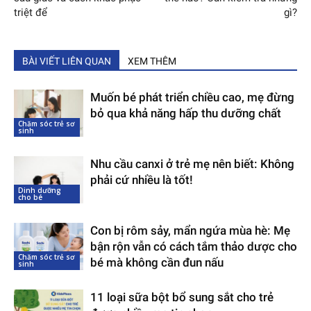
triệt để
gì?
BÀI VIẾT LIÊN QUAN
XEM THÊM
Muốn bé phát triển chiều cao, mẹ đừng
bỏ qua khả năng hấp thu dưỡng chất
Chăm sóc trẻ sơ
sinh
Nhu cầu canxi ở trẻ mẹ nên biết: Không
phải cứ nhiều là tốt!
Dinh dưỡng
cho bé
Con bị rôm sảy, mẩn ngứa mùa hè: Mẹ
bận rộn vẫn có cách tắm thảo dược cho
Chăm sóc trẻ sơ
bé mà không cần đun nấu
sinh
11 loại sữa bột bổ sung sắt cho trẻ