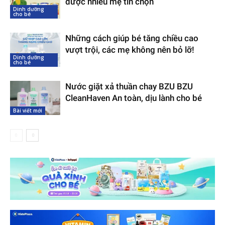
được nhiều mẹ tin chọn
Dinh dưỡng
cho bé
Những cách giúp bé tăng chiều cao
vượt trội, các mẹ không nên bỏ lỡ!
Dinh dưỡng
cho bé
Nước giặt xả thuần chay BZU BZU
CleanHaven An toàn, dịu lành cho bé
Bài viết mới