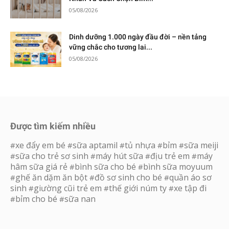
05/08/2026
Dinh dưỡng 1.000 ngày đầu đời – nền tảng
vững chắc cho tương lai...
05/08/2026
Được tìm kiếm nhiều
xe đẩy em bé
sữa aptamil
tủ nhựa
bỉm
sữa meiji
#
#
#
#
#
sữa cho trẻ sơ sinh
máy hút sữa
địu trẻ em
máy
#
#
#
#
hâm sữa giá rẻ
bình sữa cho bé
bình sữa moyuum
#
#
ghế ăn dặm ăn bột
đồ sơ sinh cho bé
quần áo sơ
#
#
#
sinh
giường cũi trẻ em
thế giới núm ty
xe tập đi
#
#
#
bỉm cho bé
sữa nan
#
#