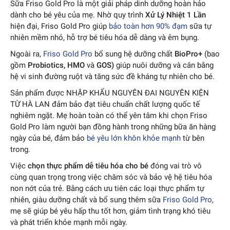
Sữa Friso Gold Pro là một giải pháp dinh dưỡng hoàn hảo
dành cho bé yêu của mẹ. Nhờ quy trình
Xử Lý Nhiệt 1 Lần
hiện đại, Friso Gold Pro giúp
bảo toàn hơn 90% đạm
sữa tự
nhiên mềm nhỏ, hỗ trợ bé tiêu hóa dễ dàng và êm bụng.
Ngoài ra,
Friso Gold Pro
bổ sung hệ dưỡng chất
BioPro+
(bao
gồm
Probiotics, HMO
và
GOS)
giúp nuôi dưỡng và cân bằng
hệ vi sinh đường ruột và tăng sức đề kháng tự nhiên cho bé.
Sản phẩm được NHẬP KHẨU NGUYÊN ĐAI NGUYÊN KIỆN
TỪ HÀ LAN đảm bảo đạt tiêu chuẩn chất lượng quốc tế
nghiêm ngặt. Mẹ hoàn toàn có thể yên tâm khi chọn Friso
Gold Pro làm người bạn đồng hành trong những bữa ăn hàng
ngày của bé, đảm bảo
bé yêu lớn khôn khỏe mạnh
từ bên
trong.
Việc
chọn thực phẩm dễ tiêu hóa cho bé
đóng vai trò vô
cùng quan trọng trong việc chăm sóc và bảo vệ hệ tiêu hóa
non nớt của trẻ. Bằng cách ưu tiên các loại thực phẩm tự
nhiên, giàu dưỡng chất và bổ sung thêm sữa
Friso Gold Pro
,
mẹ sẽ giúp bé yêu hấp thu tốt hơn, giảm tình trạng khó tiêu
và phát triển khỏe mạnh mỗi ngày.