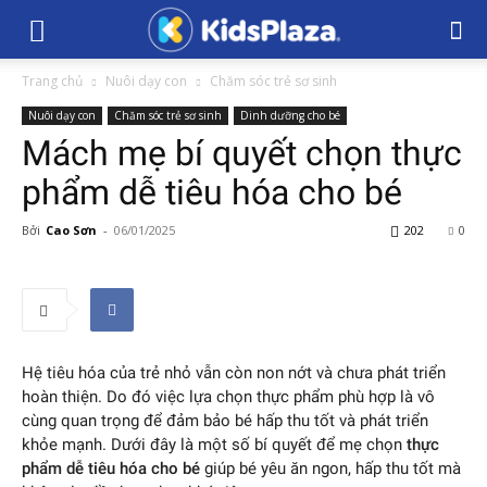
Trang chủ
Nuôi dạy con
Chăm sóc trẻ sơ sinh
Nuôi dạy con
Chăm sóc trẻ sơ sinh
Dinh dưỡng cho bé
Mách mẹ bí quyết chọn thực
phẩm dễ tiêu hóa cho bé
Bởi
Cao Sơn
-
06/01/2025
202
0
Hệ tiêu hóa của trẻ nhỏ vẫn còn non nớt và chưa phát triển
hoàn thiện. Do đó việc lựa chọn thực phẩm phù hợp là vô
cùng quan trọng để đảm bảo bé hấp thu tốt và phát triển
khỏe mạnh. Dưới đây là một số bí quyết để mẹ chọn
thực
phẩm dễ tiêu hóa cho bé
giúp bé yêu ăn ngon, hấp thu tốt mà