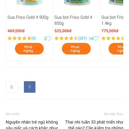
Sua Friso Gold 4 900g
Sua bot Friso Gold 4
Sua bot Friso 
850g
1.4kg
469,000đ
525,000đ
775,000đ
(
5
)
(
221
)
(
1
2
16
Mua
Mua
Mua
ngay
ngay
ngay
Bài trước
Bài tiếp theo
Nguyên nhân trẻ ngủ không
Thai nhi tuần 33 phát triển như
sâu giấc và cách khắc phục
thế nào? Cần kiểm tra những