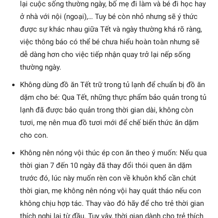
lại cuộc sống thường ngày, bố mẹ đi làm và bé đi học hay
ở nhà với nội (ngoại),… Tuy bé còn nhỏ nhưng sẽ ý thức
được sự khác nhau giữa Tết và ngày thường khá rõ ràng,
việc thông báo có thể bé chưa hiểu hoàn toàn nhưng sẽ
dễ dàng hơn cho việc tiếp nhận quay trở lại nếp sống
thường ngày.
Không dùng đồ ăn Tết trữ trong tủ lạnh để chuẩn bị đồ ăn
dặm cho bé: Qua Tết, những thực phẩm bảo quản trong tủ
lạnh đã được bảo quản trong thời gian dài, không còn
tươi, mẹ nên mua đồ tươi mới để chế biến thức ăn dặm
cho con.
Không nên nóng vội thúc ép con ăn theo ý muốn: Nếu qua
thời gian 7 đến 10 ngày đã thay đổi thói quen ăn dặm
trước đó, lúc này muốn rèn con về khuôn khổ cần chút
thời gian, mẹ không nên nóng vội hay quát tháo nếu con
không chịu hợp tác. Thay vào đó hãy để cho trẻ thời gian
thích nghi lại từ đầu. Tuy vậy, thời gian dành cho trẻ thích