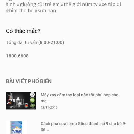
sinh
giường cũi trẻ em
thế giới núm ty
xe tập đi
#
#
#
bỉm cho bé
sữa nan
#
#
Có thắc mắc?
Tổng đài tư vấn
(8:00-21:00)
1800.6608
BÀI VIẾT PHỔ BIẾN
Máy xay cầm tay loại nào tốt phù hợp cho
mẹ...
12/11/2016
Cách pha sữa Icreo Glico thanh số 9 cho bé 9-
36...