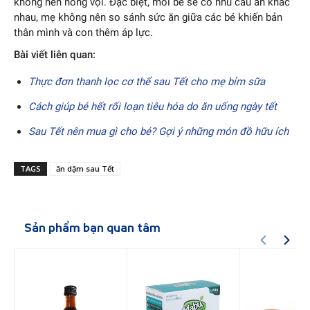
không nên nóng vội. Đặc biệt, mỗi bé sẽ có nhu cầu ăn khác
nhau, mẹ không nên so sánh sức ăn giữa các bé khiến bản
thân mình và con thêm áp lực.
Bài viết liên quan:
Thực đơn thanh lọc cơ thể sau Tết cho mẹ bỉm sữa
Cách giúp bé hết rối loạn tiêu hóa do ăn uống ngày tết
Sau Tết nên mua gì cho bé? Gợi ý những món đồ hữu ích
TAGS
ăn dặm sau Tết
Sản phẩm bạn quan tâm