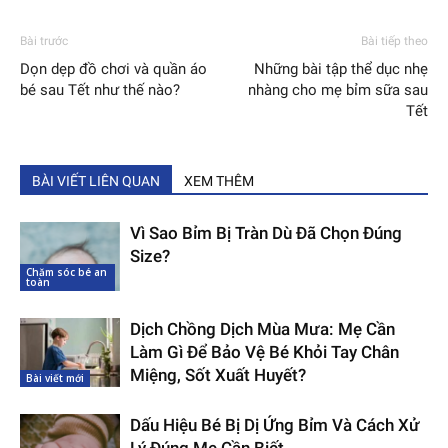
Bài trước
Bài tiếp theo
Dọn dẹp đồ chơi và quần áo
Những bài tập thể dục nhẹ
bé sau Tết như thế nào?
nhàng cho mẹ bỉm sữa sau
Tết
BÀI VIẾT LIÊN QUAN
XEM THÊM
Vì Sao Bỉm Bị Tràn Dù Đã Chọn Đúng
Size?
Chăm sóc bé an
toàn
Dịch Chồng Dịch Mùa Mưa: Mẹ Cần
Làm Gì Để Bảo Vệ Bé Khỏi Tay Chân
Miệng, Sốt Xuất Huyết?
Bài viết mới
Dấu Hiệu Bé Bị Dị Ứng Bỉm Và Cách Xử