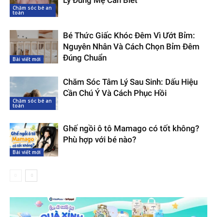
Lý Đúng Mẹ Cần Biết
Chăm sóc bé an
toàn
Bé Thức Giấc Khóc Đêm Vì Ướt Bỉm:
Nguyên Nhân Và Cách Chọn Bỉm Đêm
Đúng Chuẩn
Bài viết mới
Chăm Sóc Tâm Lý Sau Sinh: Dấu Hiệu
Cần Chú Ý Và Cách Phục Hồi
Chăm sóc bé an
toàn
Ghế ngồi ô tô Mamago có tốt không?
Phù hợp với bé nào?
Bài viết mới