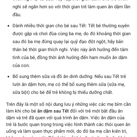
nghi sẽ ngắn hơn so với thời gian trẻ làm quen ăn dặm lần
đầu.
Dành nhiều thời gian cho bé sau Tết: Tết bé thường xuyên
được gặp và chơi đùa cùng ba mẹ, do đó khoảng thời gian
sau đó ba mẹ đừng quay lại quỹ đạo đột ngột, hãy bản
thân bé thời gian thích nghi. Việc này ảnh hưởng đến tâm
tình của bé, đồng thời ảnh hưởng đến ham muốn ăn dặm
của con.
Bổ sung thêm sữa và đồ ăn dinh dưỡng: Nếu sau Tết trẻ
lười ăn dặm hơn, mẹ có thể bổ sung thêm sữa (sữa mẹ,
sữa bột) cho bé để trẻ không bị thiếu dưỡng chất.
Trên đây là một số nội dung lưu ý những việc các mẹ bỉm cần
làm khi cho bé
ăn dặm sau Tết
đối với trẻ mới bắt đầu ăn
dặm và trẻ đã quen với quá trình ăn dặm. Việc ăn dặm của
trẻ là bước quan trọng trong việc hình thành các thói quen ăn
uống và làm quen thực phẩm mới, do đó ba mẹ cần kiên trì,