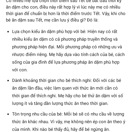
Có nhiều mẹ lựa chọn thời điểm sau Tết để bắt đầu thời kỳ
ăn dặm cho con, điều này rất hợp lý vì lúc này mẹ có nhiều
thời gian để chuẩn bị hơn là thời điểm trước Tết. Vậy, khi cho
bé ăn dặm sau Tết, mẹ cần lưu ý điều gì? Đó là:
Lựa chọn kiểu ăn dặm phù hợp với bé: Hiện nay có rất
nhiều kiểu ăn dặm có cả phương pháp truyền thống và
phương pháp hiện đại. Mỗi phương pháp có những ưu và
nhược điểm riêng. Mẹ hãy dựa vào tính cách của bé, cách
sống của gia đình để lựa phương pháp ăn dặm phù hợp
với con.
Dành khoảng thời gian cho bé thích nghi: Đối với các bé
ăn dặm lần đầu, việc làm quen với thức ăn mới cần có
thời gian để thích nghi. Mẹ hãy cho bé thử ăn dặm với số
lượng ít và tăng dần lượng thức ăn theo thời gian.
Tôn trọng nhu cầu của bé: Mỗi bé sẽ có nhu cầu về lượng
thức ăn khác nhau. Vì vậy, mẹ không nên ép con ăn theo ý
của mình. Khi nào bé thấy đủ, hãy để bé ngừng ăn.