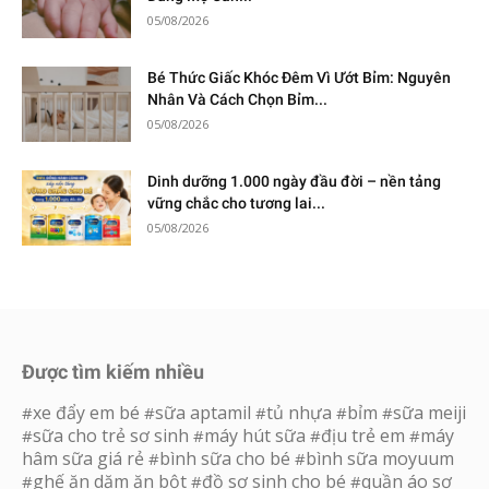
05/08/2026
Bé Thức Giấc Khóc Đêm Vì Ướt Bỉm: Nguyên
Nhân Và Cách Chọn Bỉm...
05/08/2026
Dinh dưỡng 1.000 ngày đầu đời – nền tảng
vững chắc cho tương lai...
05/08/2026
Được tìm kiếm nhiều
xe đẩy em bé
sữa aptamil
tủ nhựa
bỉm
sữa meiji
#
#
#
#
#
sữa cho trẻ sơ sinh
máy hút sữa
địu trẻ em
máy
#
#
#
#
hâm sữa giá rẻ
bình sữa cho bé
bình sữa moyuum
#
#
ghế ăn dặm ăn bột
đồ sơ sinh cho bé
quần áo sơ
#
#
#