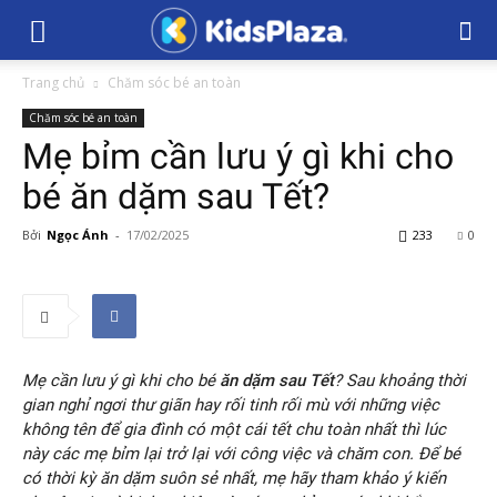
Trang chủ
Chăm sóc bé an toàn
Chăm sóc bé an toàn
Mẹ bỉm cần lưu ý gì khi cho
bé ăn dặm sau Tết?
Bởi
Ngọc Ánh
-
17/02/2025
233
0
Mẹ cần lưu ý gì khi cho bé
ăn dặm sau Tết
? Sau khoảng thời
gian nghỉ ngơi thư giãn hay rối tinh rối mù với những việc
không tên để gia đình có một cái tết chu toàn nhất thì lúc
này các mẹ bỉm lại trở lại với công việc và chăm con. Để bé
có thời kỳ ăn dặm suôn sẻ nhất, mẹ hãy tham khảo ý kiến