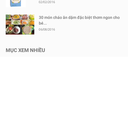
02/02/2016
30 món cháo ăn dặm đặc biệt thơm ngon cho
bé...
06/08/2016
MỤC XEM NHIỀU
Kinh nghiệm mua sắm
1728
Chăm sóc bé an toàn
1467
Dinh dưỡng cho bé
651
Review sữa bột cho bé
603
Kinh nghiệm - Mẹo vặt
578
Mang thai
465
Chăm sóc trẻ sơ sinh
457
Nuôi dạy con
451