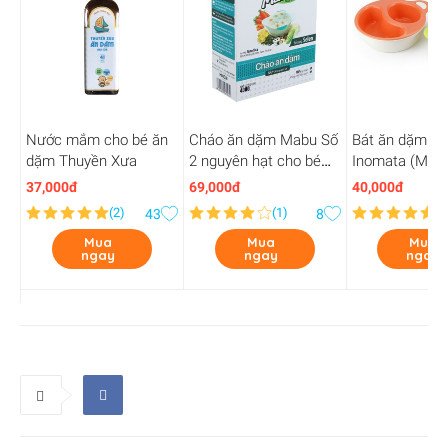
Nước mắm cho bé ăn
Cháo ăn dặm Mabu Số
Bát ăn dặm ch
dặm Thuyền Xưa
2 nguyên hạt cho bé
Inomata (Màu
6M+
nhiên)
37,000đ
69,000đ
40,000đ
(
2
)
(
1
)
(
1
43
8
Mua
Mua
Mua
ngay
ngay
ngay