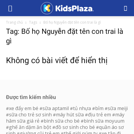
Trang chủ
Tags
Bố họ Nguyễn đặt tên con trai là gì
Tag: Bố họ Nguyễn đặt tên con trai là
gì
Không có bài viết để hiển thị
Được tìm kiếm nhiều
xe đẩy em bé
sữa aptamil
tủ nhựa
bỉm
sữa meiji
#
#
#
#
#
sữa cho trẻ sơ sinh
máy hút sữa
địu trẻ em
máy
#
#
#
#
hâm sữa giá rẻ
bình sữa cho bé
bình sữa moyuum
#
#
ghế ăn dặm ăn bột
đồ sơ sinh cho bé
quần áo sơ
#
#
#
sinh
giường cũi trẻ em
thế giới núm ty
xe tập đi
#
#
#