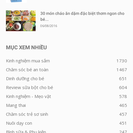
30 món cháo ăn dặm đặc biệt thơm ngon cho
bé...
06/08/2016
MỤC XEM NHIỀU
Kinh nghiệm mua sắm
1730
Chăm sóc bé an toàn
1467
Dinh dưỡng cho bé
651
Review sữa bột cho bé
604
Kinh nghiệm - Mẹo vặt
578
Mang thai
465
Chăm sóc trẻ sơ sinh
457
Nuôi dạy con
451
Bình sữa & Phụ kiện
247