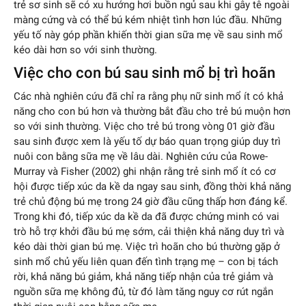
trẻ sơ sinh sẽ có xu hướng hơi buồn ngủ sau khi gây tê ngoài
màng cứng và có thể bú kém nhiệt tình hơn lúc đầu. Những
yếu tố này góp phần khiến thời gian sữa mẹ về sau sinh mổ
kéo dài hơn so với sinh thường.
Việc cho con bú sau sinh mổ bị trì hoãn
Các nhà nghiên cứu đã chỉ ra rằng phụ nữ sinh mổ ít có khả
năng cho con bú hơn và thường bắt đầu cho trẻ bú muộn hơn
so với sinh thường. Việc cho trẻ bú trong vòng 01 giờ đầu
sau sinh được xem là yếu tố dự báo quan trọng giúp duy trì
nuôi con bằng sữa mẹ về lâu dài. Nghiên cứu của Rowe-
Murray và Fisher (2002) ghi nhận rằng trẻ sinh mổ ít có cơ
hội được tiếp xúc da kề da ngay sau sinh, đồng thời khả năng
trẻ chủ động bú mẹ trong 24 giờ đầu cũng thấp hơn đáng kể.
Trong khi đó, tiếp xúc da kề da đã được chứng minh có vai
trò hỗ trợ khởi đầu bú mẹ sớm, cải thiện khả năng duy trì và
kéo dài thời gian bú mẹ. Việc trì hoãn cho bú thường gặp ở
sinh mổ chủ yếu liên quan đến tình trạng mẹ – con bị tách
rời, khả năng bú giảm, khả năng tiếp nhận của trẻ giảm và
nguồn sữa mẹ không đủ, từ đó làm tăng nguy cơ rút ngắn