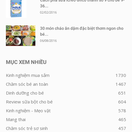
36...
02/02/2016
30 món cháo ăn dặm đặc biệt thơm ngon cho
bé...
06/08/2016
MỤC XEM NHIỀU
Kinh nghiệm mua sắm
1730
Chăm sóc bé an toàn
1467
Dinh dưỡng cho bé
651
Review sữa bột cho bé
604
Kinh nghiệm - Mẹo vặt
578
Mang thai
465
Chăm sóc trẻ sơ sinh
457