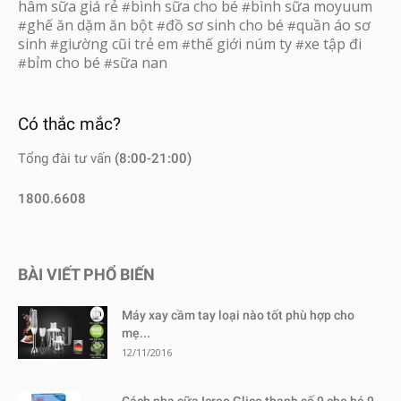
hâm sữa giá rẻ
bình sữa cho bé
bình sữa moyuum
#
#
ghế ăn dặm ăn bột
đồ sơ sinh cho bé
quần áo sơ
#
#
#
sinh
giường cũi trẻ em
thế giới núm ty
xe tập đi
#
#
#
bỉm cho bé
sữa nan
#
#
Có thắc mắc?
Tổng đài tư vấn
(8:00-21:00)
1800.6608
BÀI VIẾT PHỔ BIẾN
Máy xay cầm tay loại nào tốt phù hợp cho
mẹ...
12/11/2016
Cách pha sữa Icreo Glico thanh số 9 cho bé 9-