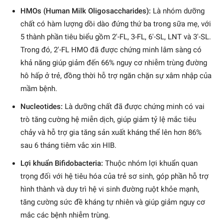
HMOs (Human Milk Oligosaccharides):
Là nhóm dưỡng
chất có hàm lượng dồi dào đứng thứ ba trong sữa mẹ, với
5 thành phần tiêu biểu gồm 2′-FL, 3-FL, 6′-SL, LNT và 3′-SL.
Trong đó, 2′-FL HMO đã được chứng minh lâm sàng có
khả năng giúp giảm đến 66% nguy cơ nhiễm trùng đường
hô hấp ở trẻ, đồng thời hỗ trợ ngăn chặn sự xâm nhập của
mầm bệnh.
Nucleotides:
Là dưỡng chất đã được chứng minh có vai
trò tăng cường hệ miễn dịch, giúp giảm tỷ lệ mắc tiêu
chảy và hỗ trợ gia tăng sản xuất kháng thể lên hơn 86%
sau 6 tháng tiêm vắc xin HIB.
Lợi khuẩn Bifidobacteria:
Thuộc nhóm lợi khuẩn quan
trọng đối với hệ tiêu hóa của trẻ sơ sinh, góp phần hỗ trợ
hình thành và duy trì hệ vi sinh đường ruột khỏe mạnh,
tăng cường sức đề kháng tự nhiên và giúp giảm nguy cơ
mắc các bệnh nhiễm trùng.