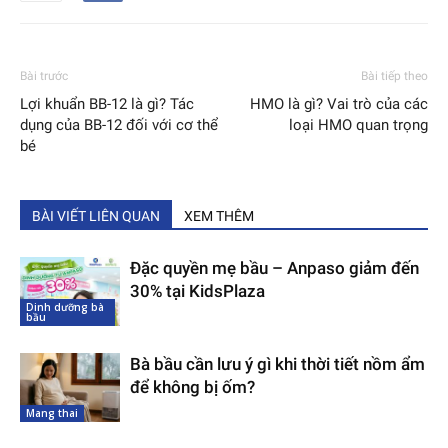
Bài trước
Bài tiếp theo
Lợi khuẩn BB-12 là gì? Tác
HMO là gì? Vai trò của các
dụng của BB-12 đối với cơ thể
loại HMO quan trọng
bé
BÀI VIẾT LIÊN QUAN
XEM THÊM
Đặc quyền mẹ bầu – Anpaso giảm đến
30% tại KidsPlaza
Dinh dưỡng bà
bầu
Bà bầu cần lưu ý gì khi thời tiết nồm ẩm
để không bị ốm?
Mang thai