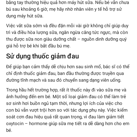
bằng tay thường hiệu quả hơn máy hút sữa. Nếu bé vẫn chưa
bú sau khoảng 6 giờ, mẹ hãy nhờ nhân viên y tế hỗ trợ sử
dụng máy hút sữa.
Việc vắt sữa sớm và đều đặn mỗi vài giờ không chỉ giúp duy
trì và điều hòa lượng sữa, ngăn ngừa căng tức ngực, mà còn
thu được sữa non giàu dưỡng chất – nguồn dinh dưỡng quý
giá hỗ trợ bé khi bắt đầu bú mẹ.
Sử dụng thuốc giảm đau
Để giúp bạn cảm thấy dễ chịu hơn sau sinh mổ, bác sĩ có thể
chỉ định thuốc giảm đau, ban đầu thường được truyền qua
đường tĩnh mạch và sau đó chuyển sang dạng viên uống.
Trong hầu hết trường hợp, rất ít thuốc này đi vào sữa mẹ và
ảnh hưởng đến em bé. Một số loại giảm đau có thể làm trẻ
sơ sinh hơi buồn ngủ tạm thời, nhưng lợi ích của việc cho
con bú vẫn vượt trội hơn so với tác dụng phụ này. Việc kiểm
soát cơn đau hiệu quả rất quan trọng, vì đau làm giảm tiết
oxytocin – hormone giúp sữa mẹ tiết ra dễ dàng hơn cho em
bé.