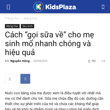
Trang chủ
Mang thai
Mang thai
Sau sinh
Cách “gọi sữa về” cho mẹ
sinh mổ nhanh chóng và
hiệu quả
Bởi
Nguyễn Hằng
-
20/04/2026
151
0
Nuôi con bằng sữa mẹ được xem là điều tuyệt vời nhất mà
mẹ có thể dành cho trẻ. Sữa mẹ chứa đầy đủ các dưỡng cần
thiết cho sự phát triển của trẻ và chứa các kháng thể giúp
bảo vệ bé khỏi bị nhiễm trùng và tăng cường hệ miễn dịch.