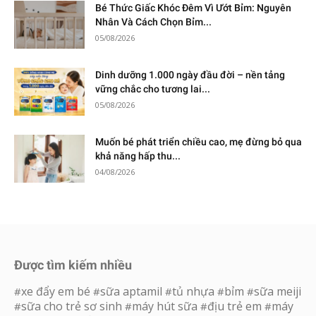
Bé Thức Giấc Khóc Đêm Vì Ướt Bỉm: Nguyên
Nhân Và Cách Chọn Bỉm...
05/08/2026
Dinh dưỡng 1.000 ngày đầu đời – nền tảng
vững chắc cho tương lai...
05/08/2026
Muốn bé phát triển chiều cao, mẹ đừng bỏ qua
khả năng hấp thu...
04/08/2026
Được tìm kiếm nhiều
xe đẩy em bé
sữa aptamil
tủ nhựa
bỉm
sữa meiji
#
#
#
#
#
sữa cho trẻ sơ sinh
máy hút sữa
địu trẻ em
máy
#
#
#
#