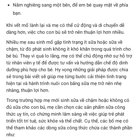
Nằm nghiêng sang một bên, để em bé quay mặt về phía
bạn.
Khi vết mổ lành lại và mẹ có thể cử động và di chuyển dễ
dàng hơn, việc cho con bú sẽ trở nên thuận lợi hơn nhiều.
Nhiều mẹ sau sinh mổ gặp tình trạng ít sữa hoặc sữa về
chậm, từ đó phát sinh không ít khó khăn trong quá trình cho
bé bú. Thay vì quá lo lắng, mẹ có thể chủ động nhờ sự hỗ trợ
từ nhân viên y tế để được tư vấn và hướng dẫn chế độ dinh
dưỡng phù hợp cho bé. Hy vọng những giải pháp được chia
sẻ trong bài viết sẽ giúp mẹ từng bước cải thiện tình trạng
hiện tại và hành trình nuôi con bằng sữa mẹ trở nên nhẹ
nhàng, thuận lợi hơn.
Trong trường hợp mẹ mới sinh sữa về chậm hoặc không có
đủ sữa cho con bú, mẹ cần chọn các sản phẩm sữa công
thức uy tín, có chứng minh lâm sàng về việc giúp trẻ phát
triển tốt trí tuệ, sức khỏe và thể chất. Cụ thể, các bố mẹ có
thể tham khảo các dòng sữa công thức chứa các thành phần
như: