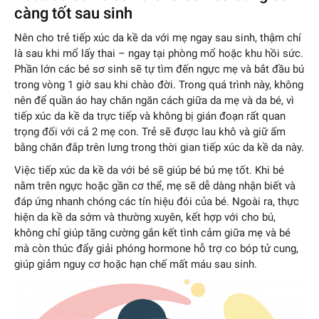
càng tốt sau sinh
Nên cho trẻ tiếp xúc da kề da với mẹ ngay sau sinh, thậm chí
là sau khi mổ lấy thai – ngay tại phòng mổ hoặc khu hồi sức.
Phần lớn các bé sơ sinh sẽ tự tìm đến ngực mẹ và bắt đầu bú
trong vòng 1 giờ sau khi chào đời. Trong quá trình này, không
nên để quần áo hay chăn ngăn cách giữa da mẹ và da bé, vì
tiếp xúc da kề da trực tiếp và không bị gián đoạn rất quan
trọng đối với cả 2 mẹ con. Trẻ sẽ được lau khô và giữ ấm
bằng chăn đắp trên lưng trong thời gian tiếp xúc da kề da này.
Việc tiếp xúc da kề da với bé sẽ giúp bé bú mẹ tốt. Khi bé
nằm trên ngực hoặc gần cơ thể, mẹ sẽ dễ dàng nhận biết và
đáp ứng nhanh chóng các tín hiệu đói của bé. Ngoài ra, thực
hiện da kề da sớm và thường xuyên, kết hợp với cho bú,
không chỉ giúp tăng cường gắn kết tình cảm giữa mẹ và bé
mà còn thúc đẩy giải phóng hormone hỗ trợ co bóp tử cung,
giúp giảm nguy cơ hoặc hạn chế mất máu sau sinh.