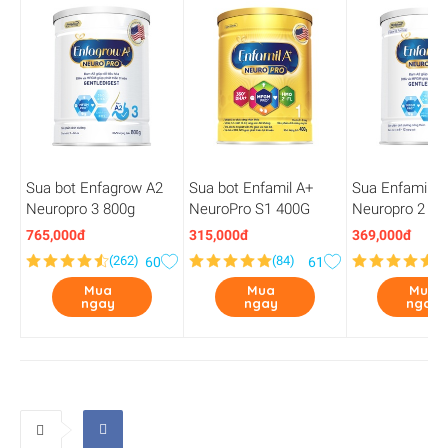
Sua bot Enfagrow A2
Sua bot Enfamil A+
Sua Enfamil A
Neuropro 3 800g
NeuroPro S1 400G
Neuropro 2 Fo
350g
765,000đ
315,000đ
369,000đ
(
262
)
(
84
)
(
8
60
61
Mua
Mua
Mua
ngay
ngay
ngay