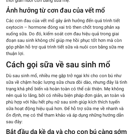
thời gian nuôi con bằng sữa mẹ.
Ảnh hưởng từ cơn đau của vết mổ
Các cơn đau của vết mổ gây ảnh hưởng đến quá trình tiết
oxytocin – hormone đóng vai trò then chốt trong phản xạ
xuống sữa. Do đó, kiểm soát cơn đau hiệu quả trong giai
đoạn sau sinh không chỉ giúp mẹ hồi phục tốt hơn mà còn
góp phần hỗ trợ quá trình tiết sữa và nuôi con bằng sữa mẹ
thuận lợi.
Cách gọi sữa về sau sinh mổ
Dù sau sinh mổ, nhiều mẹ gặp trở ngại khi cho con bú như
sữa về chậm hoặc lượng sữa chưa dồi dào, nhưng đây là tình
trạng khá phổ biến và hoàn toàn có thể cải thiện. Mẹ không
nên quá lo lắng, bởi có nhiều biện pháp đơn giản, an toàn và
phù hợp với hầu hết phụ nữ sau sinh giúp kích thích tuyến
sữa hoạt động hiệu quả hơn. Để hỗ trợ sữa mẹ về nhanh và
ổn định, mẹ có thể tham khảo và áp dụng những hướng dẫn
sau đây:
Bắt đầu da kề da và cho con bú càng sớm