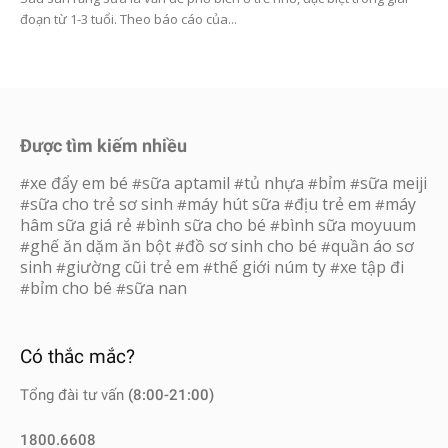
đoạn từ 1-3 tuổi. Theo báo cáo của...
Được tìm kiếm nhiều
xe đẩy em bé
sữa aptamil
tủ nhựa
bỉm
sữa meiji
#
#
#
#
#
sữa cho trẻ sơ sinh
máy hút sữa
địu trẻ em
máy
#
#
#
#
hâm sữa giá rẻ
bình sữa cho bé
bình sữa moyuum
#
#
ghế ăn dặm ăn bột
đồ sơ sinh cho bé
quần áo sơ
#
#
#
sinh
giường cũi trẻ em
thế giới núm ty
xe tập đi
#
#
#
bỉm cho bé
sữa nan
#
#
Có thắc mắc?
Tổng đài tư vấn
(8:00-21:00)
1800.6608