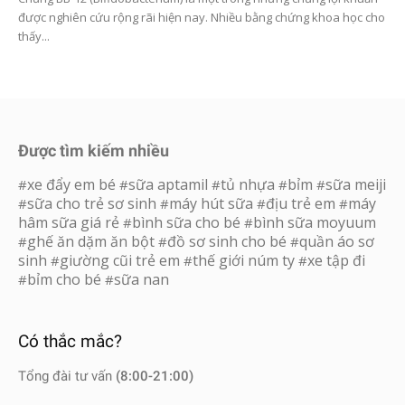
được nghiên cứu rộng rãi hiện nay. Nhiều bằng chứng khoa học cho
thấy...
Được tìm kiếm nhiều
xe đẩy em bé
sữa aptamil
tủ nhựa
bỉm
sữa meiji
#
#
#
#
#
sữa cho trẻ sơ sinh
máy hút sữa
địu trẻ em
máy
#
#
#
#
hâm sữa giá rẻ
bình sữa cho bé
bình sữa moyuum
#
#
ghế ăn dặm ăn bột
đồ sơ sinh cho bé
quần áo sơ
#
#
#
sinh
giường cũi trẻ em
thế giới núm ty
xe tập đi
#
#
#
bỉm cho bé
sữa nan
#
#
Có thắc mắc?
Tổng đài tư vấn
(8:00-21:00)