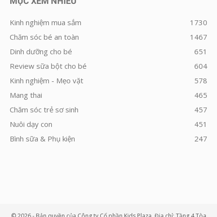
MỤC XEM NHIỀU
Kinh nghiệm mua sắm
1730
Chăm sóc bé an toàn
1467
Dinh dưỡng cho bé
651
Review sữa bột cho bé
604
Kinh nghiệm - Mẹo vặt
578
Mang thai
465
Chăm sóc trẻ sơ sinh
457
Nuôi dạy con
451
Bình sữa & Phụ kiện
247
© 2026 - Bản quyền của Công ty Cổ phần Kids Plaza. Địa chỉ: Tầng 4 Tòa