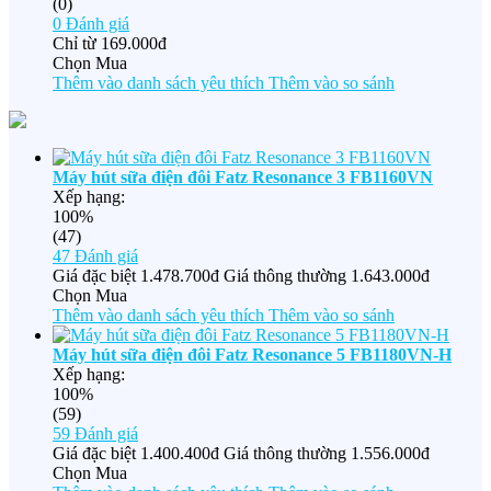
(0)
0
Đánh giá
Chỉ từ
169.000đ
Chọn Mua
Thêm vào danh sách yêu thích
Thêm vào so sánh
Máy hút sữa điện đôi Fatz Resonance 3 FB1160VN
Xếp hạng:
100%
(47)
47
Đánh giá
Giá đặc biệt
1.478.700đ
Giá thông thường
1.643.000đ
Chọn Mua
Thêm vào danh sách yêu thích
Thêm vào so sánh
Máy hút sữa điện đôi Fatz Resonance 5 FB1180VN-H
Xếp hạng:
100%
(59)
59
Đánh giá
Giá đặc biệt
1.400.400đ
Giá thông thường
1.556.000đ
Chọn Mua