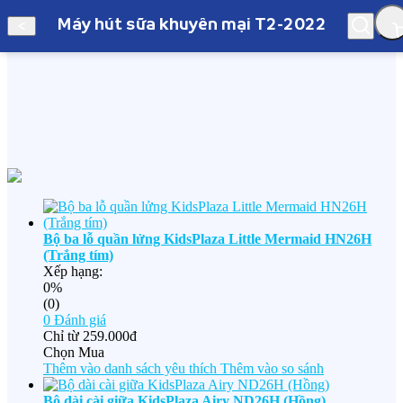
Máy hút sữa khuyến mại T2-2022
Hà Nội
Máy hút sữa khuyến mại T2-2022
Bộ ba lỗ quần lửng KidsPlaza Little Mermaid HN26H
(Trắng tím)
Xếp hạng:
0%
(0)
0
Đánh giá
Chỉ từ
259.000đ
Chọn Mua
Thêm vào danh sách yêu thích
Thêm vào so sánh
Bộ dài cài giữa KidsPlaza Airy ND26H (Hồng)