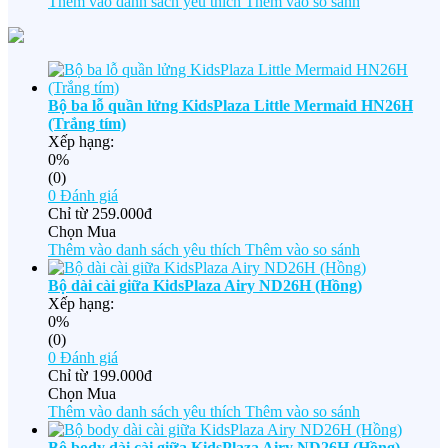
Thêm vào danh sách yêu thích
Thêm vào so sánh
Bộ ba lỗ quần lửng KidsPlaza Little Mermaid HN26H
(Trắng tím)
Xếp hạng:
0%
(0)
0
Đánh giá
Chỉ từ
259.000đ
Chọn Mua
Thêm vào danh sách yêu thích
Thêm vào so sánh
Bộ dài cài giữa KidsPlaza Airy ND26H (Hồng)
Xếp hạng:
0%
(0)
0
Đánh giá
Chỉ từ
199.000đ
Chọn Mua
Thêm vào danh sách yêu thích
Thêm vào so sánh
Bộ body dài cài giữa KidsPlaza Airy ND26H (Hồng)