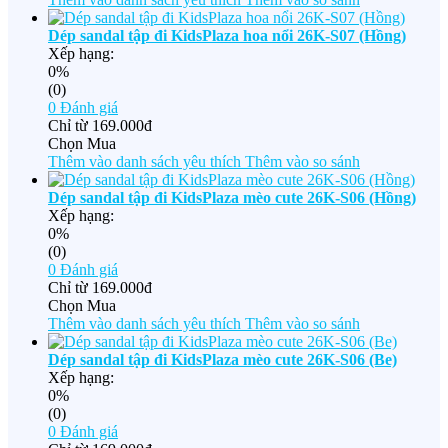
Dép sandal tập đi KidsPlaza hoa nổi 26K-S07 (Hồng)
Xếp hạng:
0%
(0)
0
Đánh giá
Chỉ từ
169.000đ
Chọn Mua
Thêm vào danh sách yêu thích
Thêm vào so sánh
Dép sandal tập đi KidsPlaza mèo cute 26K-S06 (Hồng)
Xếp hạng:
0%
(0)
0
Đánh giá
Chỉ từ
169.000đ
Chọn Mua
Thêm vào danh sách yêu thích
Thêm vào so sánh
Dép sandal tập đi KidsPlaza mèo cute 26K-S06 (Be)
Xếp hạng:
0%
(0)
0
Đánh giá