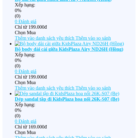
Xếp hạng:
0%
(0)
0
Đánh giá
Chỉ từ
199.000đ
Chọn Mua
Thêm vào danh sách yêu thích
Thêm vào so sánh
Bộ body dài cài giữa KidsPlaza Airy ND26H (Hồng)
Xếp hạng:
0%
(0)
0
Đánh giá
Chỉ từ
199.000đ
Chọn Mua
Thêm vào danh sách yêu thích
Thêm vào so sánh
Dép sandal tập đi KidsPlaza hoa nổi 26K-S07 (Be)
Xếp hạng:
0%
(0)
0
Đánh giá
Chỉ từ
169.000đ
Chọn Mua
Thêm vào danh sách yêu thích
Thêm vào so sánh