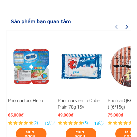
Sản phẩm bạn quan tâm
Phomai tuoi Helio
Pho mai vien LeCube
Phomai QBB (V
Plain 78g 15v
) (6*15g)
65,000đ
49,000đ
75,000đ
(
2
)
(
5
)
(
1
15
18
Mua
Mua
Mua
ngay
ngay
ngay