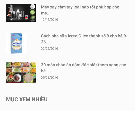
Máy xay cầm tay loại nào tốt phù hợp cho
mẹ...
12/11/2016
Cách pha sữa Icreo Glico thanh số 9 cho bé 9-
36...
02/02/2016
30 món cháo ăn dặm đặc biệt thơm ngon cho
bé...
06/08/2016
MỤC XEM NHIỀU
Kinh nghiệm mua sắm
1730
Chăm sóc bé an toàn
1467
Dinh dưỡng cho bé
651