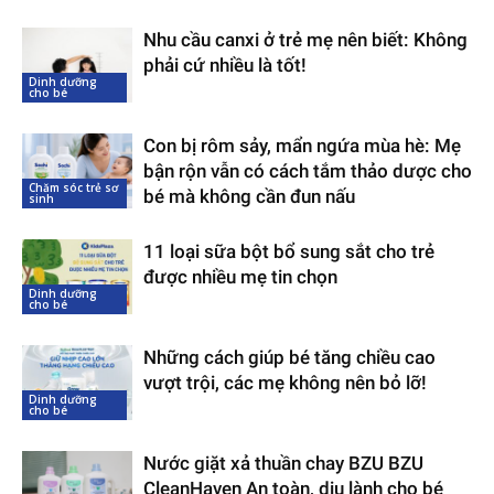
Nhu cầu canxi ở trẻ mẹ nên biết: Không
phải cứ nhiều là tốt!
Dinh dưỡng
cho bé
Con bị rôm sảy, mẩn ngứa mùa hè: Mẹ
bận rộn vẫn có cách tắm thảo dược cho
Chăm sóc trẻ sơ
bé mà không cần đun nấu
sinh
11 loại sữa bột bổ sung sắt cho trẻ
được nhiều mẹ tin chọn
Dinh dưỡng
cho bé
Những cách giúp bé tăng chiều cao
vượt trội, các mẹ không nên bỏ lỡ!
Dinh dưỡng
cho bé
Nước giặt xả thuần chay BZU BZU
CleanHaven An toàn, dịu lành cho bé