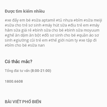
Được tìm kiếm nhiều
xe đẩy em bé
sữa aptamil
tủ nhựa
bỉm
sữa meiji
#
#
#
#
#
sữa cho trẻ sơ sinh
máy hút sữa
địu trẻ em
máy
#
#
#
#
hâm sữa giá rẻ
bình sữa cho bé
bình sữa moyuum
#
#
ghế ăn dặm ăn bột
đồ sơ sinh cho bé
quần áo sơ
#
#
#
sinh
giường cũi trẻ em
thế giới núm ty
xe tập đi
#
#
#
bỉm cho bé
sữa nan
#
#
Có thắc mắc?
Tổng đài tư vấn
(8:00-21:00)
1800.6608
BÀI VIẾT PHỔ BIẾN