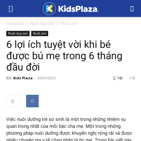
Trang chủ
Nuôi dạy con
Nuôi con
Nuôi dạy con
Nuôi con
6 lợi ích tuyệt vời khi bé
được bú mẹ trong 6 tháng
đầu đời
Bởi
Kids Plaza
-
03/01/2025
142
0
Việc nuôi dưỡng trẻ sơ sinh là một trong những nhiệm vụ
quan trọng nhất của mỗi bậc cha mẹ. Một trong những
phương pháp nuôi dưỡng được khuyến nghị rộng rãi và được
nhiều chuyên gia y tế công nhận là bú mẹ. Trong bài viết này,