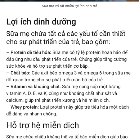
Sữa mẹ có rất nhiều lợi ích cho trẻ
Lợi ích dinh dưỡng
Sữa mẹ chứa tất cả các yếu tố cần thiết
cho sự phát triển của trẻ, bao gồm:
– Protein dễ tiêu hóa:
Sữa mẹ có tỷ lệ protein hoàn hảo để
đáp ứng nhu cầu phát triển của trẻ. Chúng giúp tăng cường
sức khỏe và hỗ trợ sự phát triển cơ bắp.
– Chất béo:
Các axit béo omega-3 và omega-6 trong sữa mẹ
rất quan trọng cho sự phát triển não bộ của trẻ.
– Vitamin và khoáng chất:
Sữa mẹ cung cấp một lượng
vitamin A, D, E, và K, cũng như khoáng chất như sắt và
calcium, giúp trẻ phát triển xương và hệ miễn dịch.
– Whey protein:
Loại protein này giúp trẻ tiêu hóa một cách
dễ dàng và nhanh chóng.
Hỗ trợ hệ miễn dịch
Sữa mẹ chứa nhiều kháng thể và tế bào miễn dịch giúp bảo