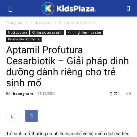
Trang chủ
Nuôi dạy con
Chăm sóc trẻ sơ sinh
Nuôi dạy con
Chăm sóc trẻ sơ sinh
Kinh nghiệm mua sắm
Review sữa bột cho bé
Aptamil Profutura
Cesarbiotik – Giải pháp dinh
dưỡng dành riêng cho trẻ
sinh mổ
Bởi
hoangnam
-
25/12/2024
724
0
Trẻ sinh mổ thường có nhiều hạn chế về hệ miễn dịch và tiêu