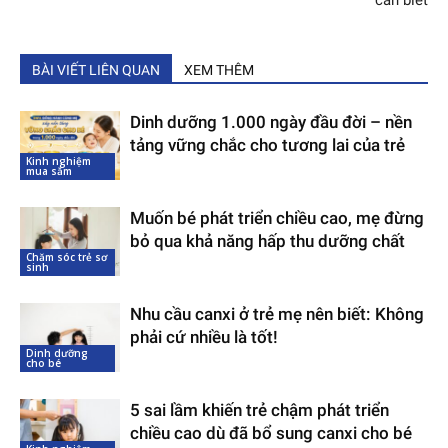
BÀI VIẾT LIÊN QUAN
XEM THÊM
Dinh dưỡng 1.000 ngày đầu đời – nền
tảng vững chắc cho tương lai của trẻ
Kinh nghiệm
mua sắm
Muốn bé phát triển chiều cao, mẹ đừng
bỏ qua khả năng hấp thu dưỡng chất
Chăm sóc trẻ sơ
sinh
Nhu cầu canxi ở trẻ mẹ nên biết: Không
phải cứ nhiều là tốt!
Dinh dưỡng
cho bé
5 sai lầm khiến trẻ chậm phát triển
chiều cao dù đã bổ sung canxi cho bé