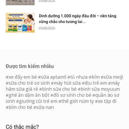
05/08/2026
Dinh dưỡng 1.000 ngày đầu đời – nền tảng
vững chắc cho tương lai...
05/08/2026
Được tìm kiếm nhiều
xe đẩy em bé
sữa aptamil
tủ nhựa
bỉm
sữa meiji
#
#
#
#
#
sữa cho trẻ sơ sinh
máy hút sữa
địu trẻ em
máy
#
#
#
#
hâm sữa giá rẻ
bình sữa cho bé
bình sữa moyuum
#
#
ghế ăn dặm ăn bột
đồ sơ sinh cho bé
quần áo sơ
#
#
#
sinh
giường cũi trẻ em
thế giới núm ty
xe tập đi
#
#
#
bỉm cho bé
sữa nan
#
#
Có thắc mắc?