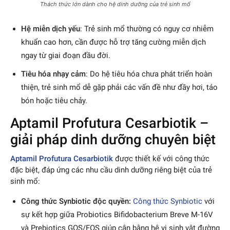
Thách thức lớn dành cho hệ dinh dưỡng của trẻ sinh mổ
Hệ miễn dịch yếu
: Trẻ sinh mổ thường có nguy cơ nhiễm
khuẩn cao hơn, cần được hỗ trợ tăng cường miễn dịch
ngay từ giai đoạn đầu đời.
Tiêu hóa nhạy cảm
: Do hệ tiêu hóa chưa phát triển hoàn
thiện, trẻ sinh mổ dễ gặp phải các vấn đề như đầy hơi, táo
bón hoặc tiêu chảy.
Aptamil Profutura Cesarbiotik –
giải pháp dinh dưỡng chuyên biệt
Aptamil Profutura Cesarbiotik
được thiết kế với công thức
đặc biệt, đáp ứng các nhu cầu dinh dưỡng riêng biệt của trẻ
sinh mổ:
Công thức Synbiotic độc quyền:
Công thức Synbiotic
với
sự kết hợp giữa Probiotics Bifidobacterium Breve M-16V
và Prebiotics GOS/FOS giúp cân bằng hệ vi sinh vật đường