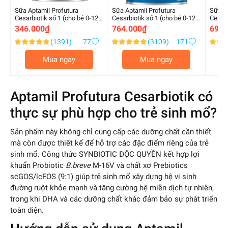
Sữa Aptamil Profutura
Sữa Aptamil Profutura
Sữa Ap
Cesarbiotik số 1 (cho bé 0-12
Cesarbiotik số 1 (cho bé 0-12
Cesarb
tháng) 380g
tháng) 800g
tháng
346.000₫
764.000₫
691.
(1391)
77
(3109)
171
Xếp
Xếp
Xếp
98.000000
98.000000
98.00
%
%
%
hạng:
hạng:
hạng:
Mua ngay
Mua ngay
of
of
of
100
100
100
Aptamil Profutura Cesarbiotik có
thực sự phù hợp cho trẻ sinh mổ?
Sản phẩm này không chỉ cung cấp các dưỡng chất cần thiết
mà còn được thiết kế để hỗ trợ các đặc điểm riêng của trẻ
sinh mổ. Công thức SYNBIOTIC ĐỘC QUYỀN kết hợp lợi
khuẩn Probiotic
B.breve
M-16V và chất xơ Prebiotics
scGOS/lcFOS (9:1) giúp trẻ sinh mổ xây dựng hệ vi sinh
đường ruột khỏe mạnh và tăng cường hệ miễn dịch tự nhiên,
trong khi DHA và các dưỡng chất khác đảm bảo sự phát triển
toàn diện.