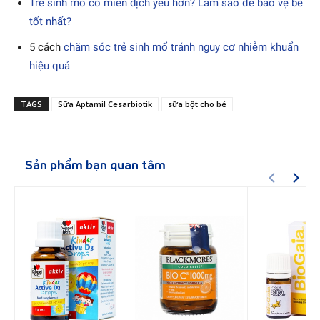
Trẻ sinh mổ có miễn dịch yếu hơn? Làm sao để bảo vệ bé
tốt nhất?
5 cách
chăm sóc trẻ sinh mổ tránh nguy cơ nhiễm khuẩn
hiệu quả
TAGS
Sữa Aptamil Cesarbiotik
sữa bột cho bé
Sản phẩm bạn quan tâm