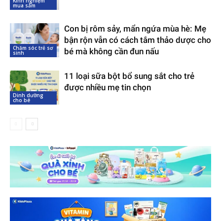
Kinh nghiệm
mua sắm
Con bị rôm sảy, mẩn ngứa mùa hè: Mẹ
bận rộn vẫn có cách tắm thảo dược cho
Chăm sóc trẻ sơ
bé mà không cần đun nấu
sinh
11 loại sữa bột bổ sung sắt cho trẻ
được nhiều mẹ tin chọn
Dinh dưỡng
cho bé