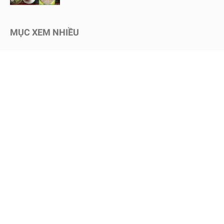
MỤC XEM NHIỀU
Kinh nghiệm mua sắm
1730
Chăm sóc bé an toàn
1467
Dinh dưỡng cho bé
651
Review sữa bột cho bé
604
Kinh nghiệm - Mẹo vặt
578
Mang thai
465
Chăm sóc trẻ sơ sinh
457
Nuôi dạy con
451
Bình sữa & Phụ kiện
247