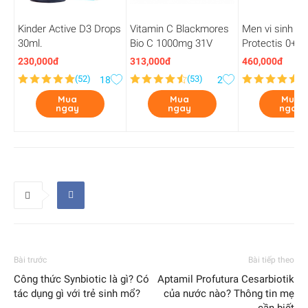
Kinder Active D3 Drops
Vitamin C Blackmores
Men vi sinh Bi
30ml.
Bio C 1000mg 31V
Protectis 0+ ( 
230,000đ
313,000đ
460,000đ
(
52
)
(
53
)
(
8
18
2
Mua
Mua
Mua
ngay
ngay
ngay
Bài trước
Bài tiếp theo
Công thức Synbiotic là gì? Có
Aptamil Profutura Cesarbiotik
tác dụng gì với trẻ sinh mổ?
của nước nào? Thông tin mẹ
cần biết