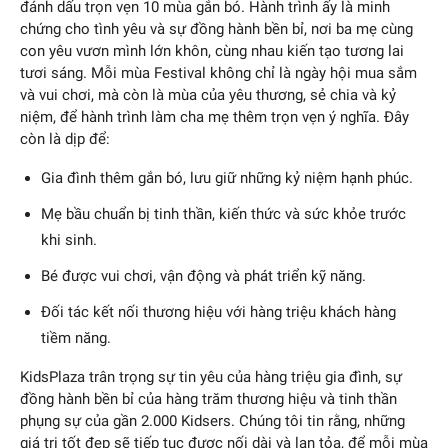
đánh dấu trọn vẹn 10 mùa gắn bó. Hành trình ấy là minh
chứng cho tình yêu và sự đồng hành bền bỉ, nơi ba mẹ cùng
con yêu vươn mình lớn khôn, cùng nhau kiến tạo tương lai
tươi sáng. Mỗi mùa Festival không chỉ là ngày hội mua sắm
và vui chơi, mà còn là mùa của yêu thương, sẻ chia và kỷ
niệm, để hành trình làm cha mẹ thêm trọn vẹn ý nghĩa.
Đây
còn là dịp để:
Gia đình thêm gắn bó, lưu giữ những kỷ niệm hạnh phúc.
Mẹ bầu chuẩn bị tinh thần, kiến thức và sức khỏe trước
khi sinh.
Bé được vui chơi, vận động và phát triển kỹ năng.
Đối tác kết nối thương hiệu với hàng triệu khách hàng
tiềm năng.
KidsPlaza trân trọng sự tin yêu của hàng triệu gia đình, sự
đồng hành bền bỉ của hàng trăm thương hiệu và tinh thần
phụng sự của gần 2.000 Kidsers. Chúng tôi tin rằng, những
giá trị tốt đẹp sẽ tiếp tục được nối dài và lan tỏa, để mỗi mùa