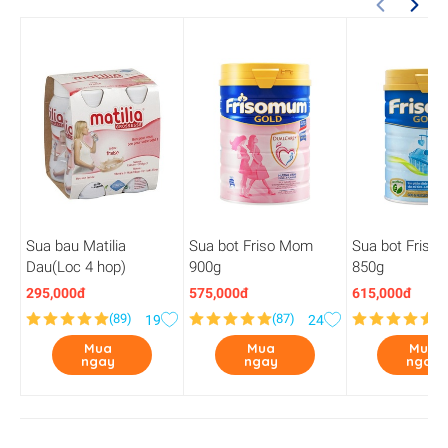
Sua bau Matilia
Sua bot Friso Mom
Sua bot Friso 
Dau(Loc 4 hop)
900g
850g
295,000đ
575,000đ
615,000đ
(
89
)
(
87
)
(
2
19
24
Mua
Mua
Mua
ngay
ngay
ngay