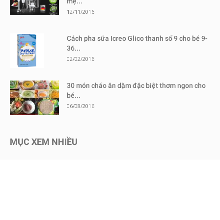
mẹ...
12/11/2016
Cách pha sữa Icreo Glico thanh số 9 cho bé 9-
36...
02/02/2016
30 món cháo ăn dặm đặc biệt thơm ngon cho
bé...
06/08/2016
MỤC XEM NHIỀU
Kinh nghiệm mua sắm
1730
Chăm sóc bé an toàn
1467
Dinh dưỡng cho bé
651
Review sữa bột cho bé
604