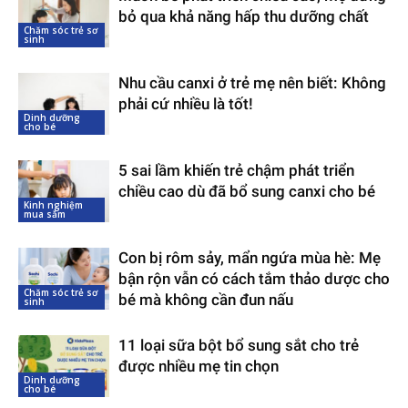
bỏ qua khả năng hấp thu dưỡng chất
Chăm sóc trẻ sơ
sinh
Nhu cầu canxi ở trẻ mẹ nên biết: Không
phải cứ nhiều là tốt!
Dinh dưỡng
cho bé
5 sai lầm khiến trẻ chậm phát triển
chiều cao dù đã bổ sung canxi cho bé
Kinh nghiệm
mua sắm
Con bị rôm sảy, mẩn ngứa mùa hè: Mẹ
bận rộn vẫn có cách tắm thảo dược cho
Chăm sóc trẻ sơ
bé mà không cần đun nấu
sinh
11 loại sữa bột bổ sung sắt cho trẻ
được nhiều mẹ tin chọn
Dinh dưỡng
cho bé