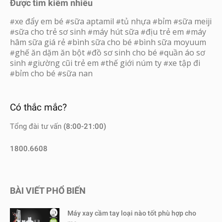
Được tìm kiếm nhiều
xe đẩy em bé
sữa aptamil
tủ nhựa
bỉm
sữa meiji
#
#
#
#
#
sữa cho trẻ sơ sinh
máy hút sữa
địu trẻ em
máy
#
#
#
#
hâm sữa giá rẻ
bình sữa cho bé
bình sữa moyuum
#
#
ghế ăn dặm ăn bột
đồ sơ sinh cho bé
quần áo sơ
#
#
#
sinh
giường cũi trẻ em
thế giới núm ty
xe tập đi
#
#
#
bỉm cho bé
sữa nan
#
#
Có thắc mắc?
Tổng đài tư vấn
(8:00-21:00)
1800.6608
BÀI VIẾT PHỔ BIẾN
Máy xay cầm tay loại nào tốt phù hợp cho