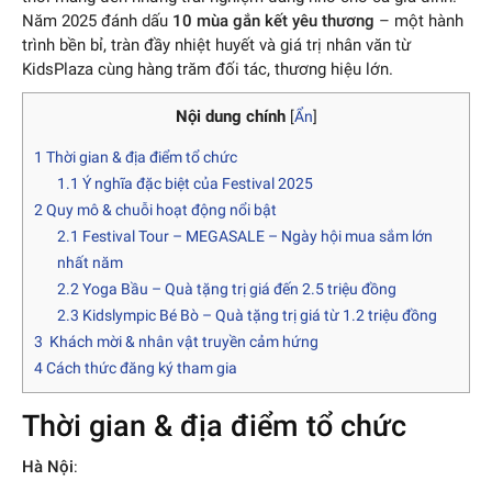
Năm 2025 đánh dấu
10 mùa gắn kết yêu thương
– một hành
trình bền bỉ, tràn đầy nhiệt huyết và giá trị nhân văn từ
KidsPlaza cùng hàng trăm đối tác, thương hiệu lớn.
Nội dung chính
[
Ẩn
]
1
Thời gian & địa điểm tổ chức
1.1
Ý nghĩa đặc biệt của Festival 2025
2
Quy mô & chuỗi hoạt động nổi bật
2.1
Festival Tour – MEGASALE – Ngày hội mua sắm lớn
nhất năm
2.2
Yoga Bầu – Quà tặng trị giá đến 2.5 triệu đồng
2.3
Kidslympic Bé Bò – Quà tặng trị giá từ 1.2 triệu đồng
3
Khách mời & nhân vật truyền cảm hứng
4
Cách thức đăng ký tham gia
Thời gian & địa điểm tổ chức
Hà Nội
: