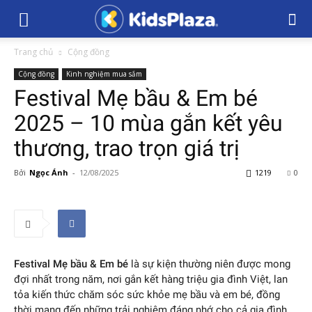
Trang chủ
Cộng đồng
Cộng đồng
Kinh nghiệm mua sắm
Festival Mẹ bầu & Em bé
2025 – 10 mùa gắn kết yêu
thương, trao trọn giá trị
Bởi
Ngọc Ánh
-
12/08/2025
1219
0
Festival Mẹ bầu & Em bé
là sự kiện thường niên được mong
đợi nhất trong năm, nơi gắn kết hàng triệu gia đình Việt, lan
tỏa kiến thức chăm sóc sức khỏe mẹ bầu và em bé, đồng
thời mang đến những trải nghiệm đáng nhớ cho cả gia đình.