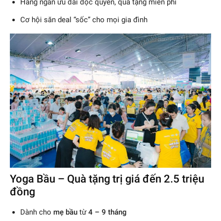
Hàng ngàn ưu đãi độc quyền, quà tặng miễn phí
Cơ hội săn deal “sốc” cho mọi gia đình
Yoga Bầu – Quà tặng trị giá đến 2.5 triệu
đồng
Dành cho
mẹ bầu
từ
4 – 9 tháng