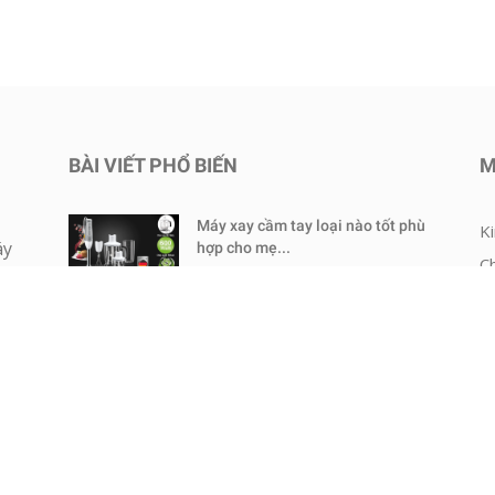
BÀI VIẾT PHỔ BIẾN
M
Máy xay cầm tay loại nào tốt phù
K
áy
hợp cho mẹ...
C
12/11/2016
hế
D
R
Cách pha sữa Icreo Glico thanh
số 9 cho bé 9-36...
K
02/02/2016
M
C
30 món cháo ăn dặm đặc biệt
thơm ngon cho bé...
N
06/08/2016