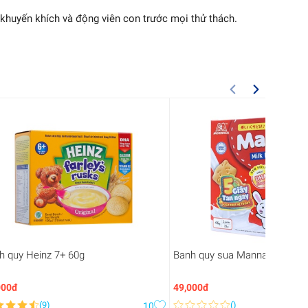
 khuyến khích và động viên con trước mọi thử thách.
h quy Heinz 7+ 60g
Banh quy sua Manna 46g
000đ
49,000đ
(
9
)
(
)
10