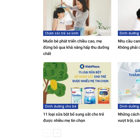
Chăm sóc trẻ sơ sinh
Dinh dưỡng 
Muốn bé phát triển chiều cao, mẹ
Nhu cầu canx
đừng bỏ qua khả năng hấp thu dưỡng
Không phải c
chất
Dinh dưỡng cho bé
Dinh dưỡng 
11 loại sữa bột bổ sung sắt cho trẻ
Những cách 
được nhiều mẹ tin chọn
vượt trội, c