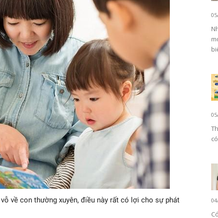
05
Nh
mọ
biế
05
Th
có
vỗ về con thường xuyên, điều này rất có lợi cho sự phát
04
Có