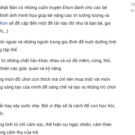
sữ
Nhật Bản có những cuốn truyện Ehon dành cho các bé
tr
hình ảnh minh họa giúp bé nâng cao trí tưởng tượng và
Ehon
sẽ đề cập đến một đề tài nào đó như là bạn bè, gia
ch,…)
ời ngoài và những người trong gia đình để nuôi dưỡng tính
g tập thể.
m từ những chất liệu khác nhau và có độ mềm, cừng, thô,
thiện các giác quan và kỹ năng.
ng món đồ chơi con thích mà chỉ nên mua một vài món
g sáng tạo của mình để sáng chế và tạo ra những trò chơi
n hay xây xước nhẹ. Bởi vì đây sẽ là cách để con học hỏi,
h.
ng tính từ chỉ cảm xúc, thể hiện sự ngạc nhiên, cảm thán
ăng cảm thụ của trẻ.