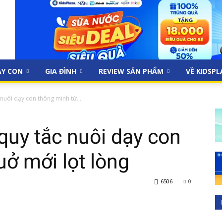
ẠY CON
GIA ĐÌNH
REVIEW SẢN PHẨM
VỀ KIDSP
nuôi dạy con thông minh từ...
uy tắc nuôi dạy con
uở mới lọt lòng
6506
0