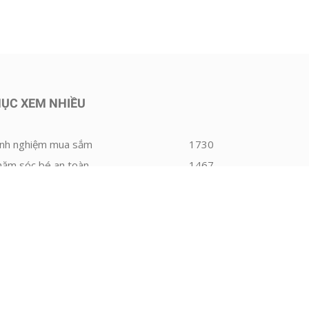
ỤC XEM NHIỀU
inh nghiệm mua sắm
1730
hăm sóc bé an toàn
1467
inh dưỡng cho bé
651
eview sữa bột cho bé
604
inh nghiệm - Mẹo vặt
578
ang thai
465
hăm sóc trẻ sơ sinh
457
uôi dạy con
451