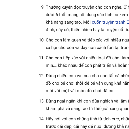
Thường xuyên đọc truyện cho con nghe. Ở 
dưới 6 tuổi mang nội dung súc tích có kèm 
khả năng sáng tạo. Mỗi
cuốn truyện tranh 
đình, cây cỏ, thiên nhiên hay là truyện cổ tí
Cho con làm quen và tiếp xúc với nhiều ngư
xã hội cho con và dạy con cách tồn tại tron
Cho con tiếp xúc với nhiều loại đồ chơi là
min,… khác nhau để con phát triển và hoàn 
Đừng chiều con và mua cho con tất cả nhữ
đồ cho bé chơi thôi để bé vận dụng khả năn
mới với một vài món đồ chơi đã có.
Đừng ngại ngần khi con đùa nghịch và lấm ẩ
khám phá và sáng tạo từ thế giới xung quan
Hãy nói với con những tính từ tích cực, nhữ
trước cái đẹp, cái hay để nuôi dưỡng khả n