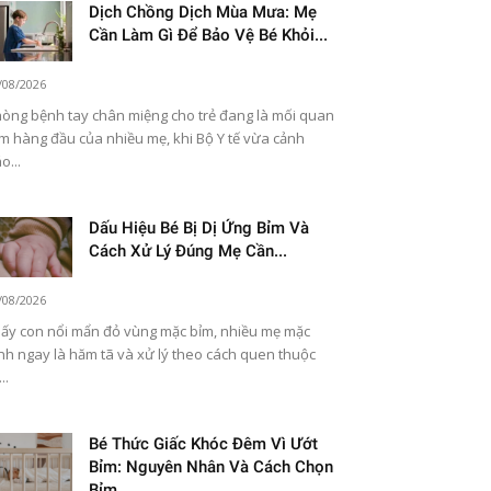
Dịch Chồng Dịch Mùa Mưa: Mẹ
Cần Làm Gì Để Bảo Vệ Bé Khỏi...
/08/2026
òng bệnh tay chân miệng cho trẻ đang là mối quan
m hàng đầu của nhiều mẹ, khi Bộ Y tế vừa cảnh
o...
Dấu Hiệu Bé Bị Dị Ứng Bỉm Và
Cách Xử Lý Đúng Mẹ Cần...
/08/2026
ấy con nổi mẩn đỏ vùng mặc bỉm, nhiều mẹ mặc
nh ngay là hăm tã và xử lý theo cách quen thuộc
..
Bé Thức Giấc Khóc Đêm Vì Ướt
Bỉm: Nguyên Nhân Và Cách Chọn
Bỉm...