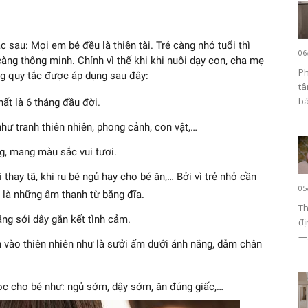
 sau: Mọi em bé đều là thiên tài. Trẻ càng nhỏ tuổi thì
06
càng thông minh. Chính vì thế khi khi nuôi dạy con, cha mẹ
Ph
ng quy tắc được áp dụng sau đây:
tâ
bá
ất là 6 tháng đầu đời.
hư tranh thiên nhiên, phong cảnh, con vật,…
g, mang màu sắc vui tươi.
thay tã, khi ru bé ngủ hay cho bé ăn,… Bởi vì trẻ nhỏ cần
05
là những âm thanh từ băng đĩa.
Th
ăng sới dây gắn kết tình cảm.
đị
—.
 vào thiên nhiên như là sưởi ấm dưới ánh nắng, dẫm chân
học cho bé như: ngủ sớm, dậy sớm, ăn đúng giấc,…