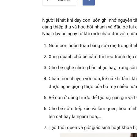
Người Nhật khi dạy con luôn ghi nhớ nguyên tắc
càng thiếp thu và học hỏi nhanh và đầu óc lại 
Nhật dạy bé ngay từ khi mới chào đời với nhữ
Nuôi con hoàn toàn bằng sữa mẹ trong ít nh
Xung quanh chỗ bé nằm thì treo tranh đẹp n
Cho bé nghe những bản nhạc hay, trong sán
Chăm nói chuyện với con, kể cả khi tắm, khi 
được nghe giọng thực của bố mẹ nhiều hơn 
Bế con ở đằng trước để tạo sự gần gũi và t
Cho bé sớm tiếp xúc và làm quen, hòa mình
lên cát hay là ngắm hoa,…
Tạo thói quen và giờ giấc sinh hoạt khoa 