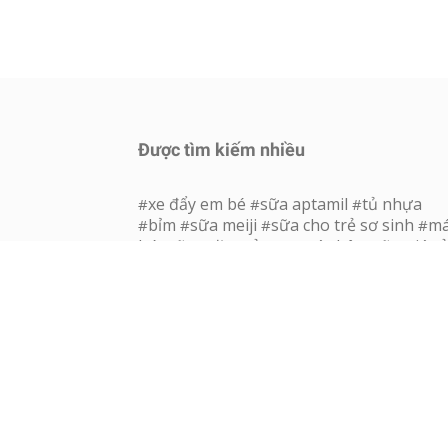
Được tìm kiếm nhiều
xe đẩy em bé
sữa aptamil
tủ nhựa
#
#
#
bỉm
sữa meiji
sữa cho trẻ sơ sinh
m
#
#
#
#
hút sữa
địu trẻ em
máy hâm sữa giá rẻ
#
#
bình sữa cho bé
bình sữa moyuum
g
#
#
#
ăn dặm ăn bột
đồ sơ sinh cho bé
quần
#
#
áo sơ sinh
giường cũi trẻ em
thế giới
#
#
núm ty
xe tập đi
bỉm cho bé
sữa nan
#
#
#
Có thắc mắc?
Tổng đài tư vấn
(8:00-21:00)