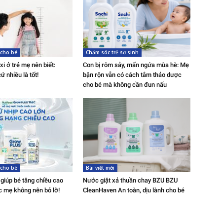
cho bé
Chăm sóc trẻ sơ sinh
i ở trẻ mẹ nên biết:
Con bị rôm sảy, mẩn ngứa mùa hè: Mẹ
ứ nhiều là tốt!
bận rộn vẫn có cách tắm thảo dược
cho bé mà không cần đun nấu
cho bé
Bài viết mới
giúp bé tăng chiều cao
Nước giặt xả thuần chay BZU BZU
ác mẹ không nên bỏ lỡ!
CleanHaven An toàn, dịu lành cho bé