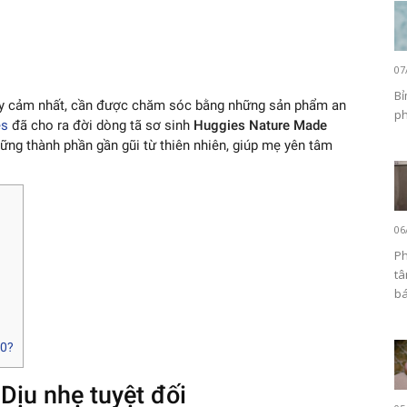
07
Bỉ
hạy cảm nhất, cần được chăm sóc bằng những sản phẩm an
ph
es
đã cho ra đời dòng tã sơ sinh
Huggies Nature Made
hững thành phần gần gũi từ thiên nhiên, giúp mẹ yên tâm
06
Ph
tâ
bá
60?
 Dịu nhẹ tuyệt đối