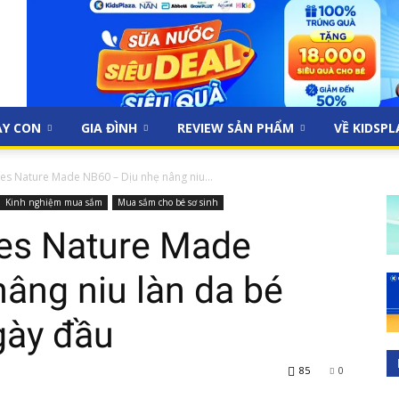
ẠY CON
GIA ĐÌNH
REVIEW SẢN PHẨM
VỀ KIDSP
ies Nature Made NB60 – Dịu nhẹ nâng niu...
Kinh nghiệm mua sắm
Mua sắm cho bé sơ sinh
ies Nature Made
âng niu làn da bé
gày đầu
85
0