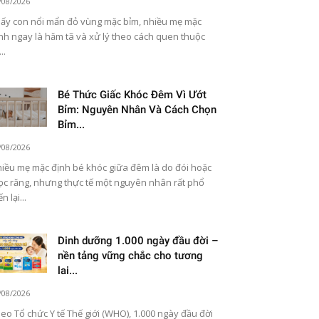
/08/2026
ấy con nổi mẩn đỏ vùng mặc bỉm, nhiều mẹ mặc
nh ngay là hăm tã và xử lý theo cách quen thuộc
..
Bé Thức Giấc Khóc Đêm Vì Ướt
Bỉm: Nguyên Nhân Và Cách Chọn
Bỉm...
/08/2026
iều mẹ mặc định bé khóc giữa đêm là do đói hoặc
c răng, nhưng thực tế một nguyên nhân rất phổ
n lại...
Dinh dưỡng 1.000 ngày đầu đời –
nền tảng vững chắc cho tương
lai...
/08/2026
eo Tổ chức Y tế Thế giới (WHO), 1.000 ngày đầu đời