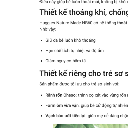
Điều này giúp bé luôn thoải mái, không bị khó 
Thiết kế thoáng khí, chốn
Huggies Nature Made NB60 có hệ thống
thoát
Nhờ vậy:
Giữ da bé luôn khô thoáng
Hạn chế tích tụ nhiệt và độ ẩm
Giảm nguy cơ hăm tã
Thiết kế riêng cho trẻ sơ 
Sản phẩm được tối ưu cho trẻ sơ sinh với:
Rãnh rốn Oheso
: tránh cọ xát vào vùng rốn
Form ôm vừa vặn
: giúp bé cử động tự nhiê
Vạch báo ướt tiện lợi
: giúp mẹ dễ dàng nhận