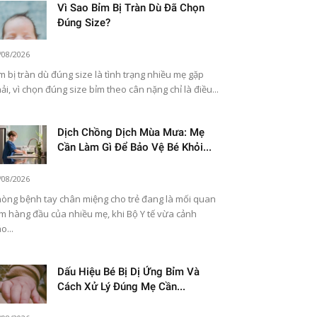
Vì Sao Bỉm Bị Tràn Dù Đã Chọn
Đúng Size?
/08/2026
m bị tràn dù đúng size là tình trạng nhiều mẹ gặp
ải, vì chọn đúng size bỉm theo cân nặng chỉ là điều...
Dịch Chồng Dịch Mùa Mưa: Mẹ
Cần Làm Gì Để Bảo Vệ Bé Khỏi...
/08/2026
òng bệnh tay chân miệng cho trẻ đang là mối quan
m hàng đầu của nhiều mẹ, khi Bộ Y tế vừa cảnh
o...
Dấu Hiệu Bé Bị Dị Ứng Bỉm Và
Cách Xử Lý Đúng Mẹ Cần...