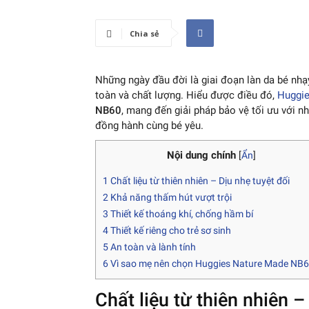
Chia sẻ
Những ngày đầu đời là giai đoạn làn da bé n
toàn và chất lượng. Hiểu được điều đó,
Huggi
NB60
, mang đến giải pháp bảo vệ tối ưu với n
đồng hành cùng bé yêu.
Nội dung chính
[
Ẩn
]
1
Chất liệu từ thiên nhiên – Dịu nhẹ tuyệt đối
2
Khả năng thấm hút vượt trội
3
Thiết kế thoáng khí, chống hầm bí
4
Thiết kế riêng cho trẻ sơ sinh
5
An toàn và lành tính
6
Vì sao mẹ nên chọn Huggies Nature Made NB
Chất liệu từ thiên nhiên –