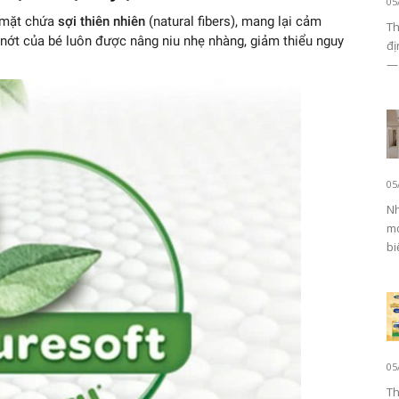
05
ề mặt chứa
sợi thiên nhiên
(natural fibers), mang lại cảm
Th
 nớt của bé luôn được nâng niu nhẹ nhàng, giảm thiểu nguy
đị
—.
05
Nh
mọ
biế
05
Th