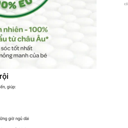
có
rội
ến, giúp:
hững giờ ngủ dài