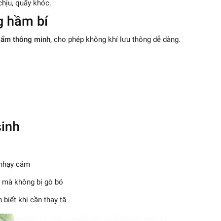
chịu, quấy khóc.
g hầm bí
 ẩm thông minh
, cho phép không khí lưu thông dễ dàng.
sinh
 nhạy cảm
n mà không bị gò bó
 biết khi cần thay tã