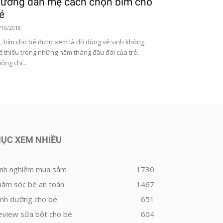
ướng dẫn mẹ cách chọn bỉm cho
é
/10/2018
, bỉm cho bé được xem là đồ dùng vệ sinh không
ể thiếu trong những năm tháng đầu đời của trẻ.
ông chỉ...
ỤC XEM NHIỀU
inh nghiệm mua sắm
1730
hăm sóc bé an toàn
1467
inh dưỡng cho bé
651
eview sữa bột cho bé
604