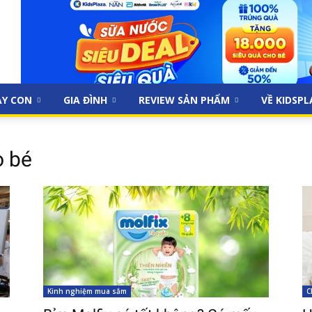
ẠY CON
GIA ĐÌNH
REVIEW SẢN PHẨM
VỀ KIDSP
o bé
Kinh nghiệm mua sắm
C