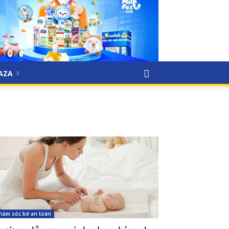
LAZA
hăm sóc bé an toàn