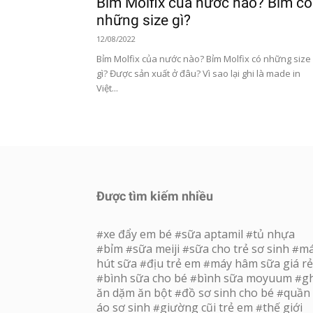
Bỉm Molfix của nước nào? Bỉm có
những size gì?
12/08/2022
Bỉm Molfix của nước nào? Bỉm Molfix có những size
gì? Được sản xuất ở đâu? Vì sao lại ghi là made in
Việt...
Được tìm kiếm nhiều
xe đẩy em bé
sữa aptamil
tủ nhựa
#
#
#
bỉm
sữa meiji
sữa cho trẻ sơ sinh
m
#
#
#
#
hút sữa
địu trẻ em
máy hâm sữa giá rẻ
#
#
bình sữa cho bé
bình sữa moyuum
g
#
#
#
ăn dặm ăn bột
đồ sơ sinh cho bé
quần
#
#
áo sơ sinh
giường cũi trẻ em
thế giới
#
#