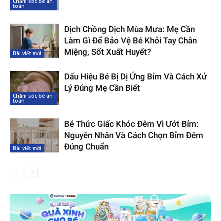
Chăm sóc bé an
toàn
Dịch Chồng Dịch Mùa Mưa: Mẹ Cần
Làm Gì Để Bảo Vệ Bé Khỏi Tay Chân
Miệng, Sốt Xuất Huyết?
Bài viết mới
Dấu Hiệu Bé Bị Dị Ứng Bỉm Và Cách Xử
Lý Đúng Mẹ Cần Biết
Chăm sóc bé an
toàn
Bé Thức Giấc Khóc Đêm Vì Ướt Bỉm:
Nguyên Nhân Và Cách Chọn Bỉm Đêm
Đúng Chuẩn
Bài viết mới