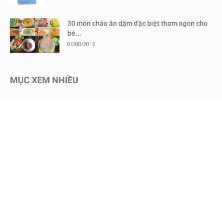
30 món cháo ăn dặm đặc biệt thơm ngon cho
bé...
06/08/2016
MỤC XEM NHIỀU
Kinh nghiệm mua sắm
1725
Chăm sóc bé an toàn
1469
Dinh dưỡng cho bé
650
Review sữa bột cho bé
600
Kinh nghiệm - Mẹo vặt
578
Mang thai
465
Chăm sóc trẻ sơ sinh
457
Nuôi dạy con
449
Bình sữa & Phụ kiện
247