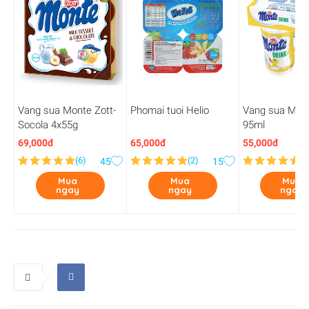
Vang sua Monte Zott-
Phomai tuoi Helio
Vang sua Mont
Socola 4x55g
95ml
69,000đ
65,000đ
55,000đ
(
6
)
(
2
)
(
5
45
15
Mua
Mua
Mua
ngay
ngay
ngay