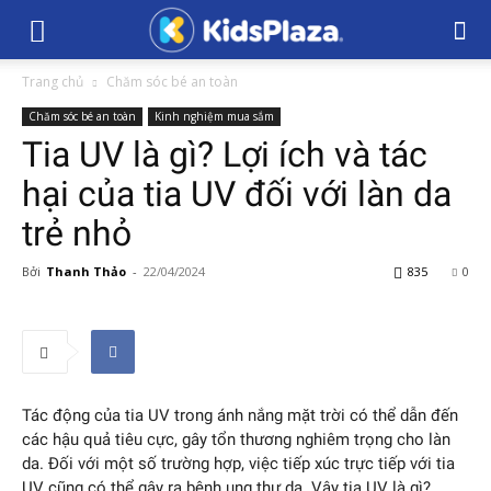
Trang chủ
Chăm sóc bé an toàn
Chăm sóc bé an toàn
Kinh nghiệm mua sắm
Tia UV là gì? Lợi ích và tác
hại của tia UV đối với làn da
trẻ nhỏ
Bởi
Thanh Thảo
-
22/04/2024
835
0
Tác động của tia UV trong ánh nắng mặt trời có thể dẫn đến
các hậu quả tiêu cực, gây tổn thương nghiêm trọng cho làn
da. Đối với một số trường hợp, việc tiếp xúc trực tiếp với tia
UV cũng có thể gây ra bệnh ung thư da. Vậy tia UV là gì?