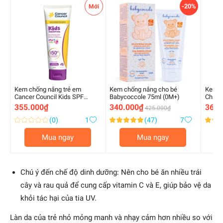
-20%
Mới
Kem chống nắng trẻ em
Kem chống nắng cho bé
Kem c
Cancer Council Kids SPF
Babycoccole 75ml (0M+)
Chicc
50+/PA ++++ (110ml)
355.000₫
340.000₫
360.
425.000₫
(0)
1
(47)
7
Xếp
Xếp
Xếp
0.000000
99.000000
99.00
%
%
%
hạng:
hạng:
hạng:
Mua ngay
Mua ngay
of
of
of
100
100
100
Chú ý đến chế độ dinh dưỡng: Nên cho bé ăn nhiều trái
cây và rau quả để cung cấp vitamin C và E, giúp bảo vệ da
khỏi tác hại của tia UV.
Làn da của trẻ nhỏ mỏng manh và nhạy cảm hơn nhiều so với