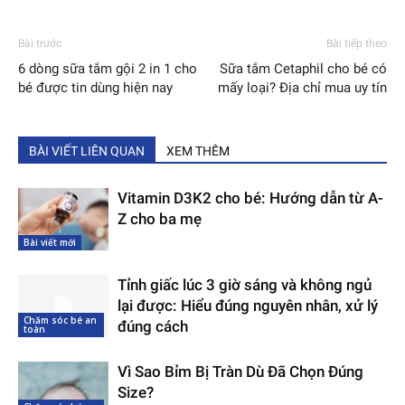
Bài trước
Bài tiếp theo
6 dòng sữa tắm gội 2 in 1 cho
Sữa tắm Cetaphil cho bé có
bé được tin dùng hiện nay
mấy loại? Địa chỉ mua uy tín
BÀI VIẾT LIÊN QUAN
XEM THÊM
Vitamin D3K2 cho bé: Hướng dẫn từ A-
Z cho ba mẹ
Bài viết mới
Tỉnh giấc lúc 3 giờ sáng và không ngủ
lại được: Hiểu đúng nguyên nhân, xử lý
Chăm sóc bé an
đúng cách
toàn
Vì Sao Bỉm Bị Tràn Dù Đã Chọn Đúng
Size?