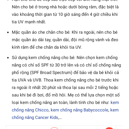
Nên cho bé ở trong nhà hoặc dưới bóng râm, đặc biệt là
vào khoảng thời gian từ 10 giờ sáng đến 4 giờ chiều khi
tia UV mạnh nhất.
Mặc quần áo che chắn cho bé: Khi ra ngoài, nên cho bé
mặc quần áo dài tay, quần dài, đội mũ rộng vành và đeo
kính râm để che chắn da khỏi tia UV.
Sử dụng kem chống nắng cho bé: Nên chọn kem chống
nắng có chỉ số SPF từ 30 trở lên và có chỉ số chống nắng
phổ rộng (SPF Broad Spectrum) để bảo vệ da bé khỏi cả
tia UVA và UVB. Thoa kem chống nắng cho bé trước khi
ra ngoài ít nhất 20 phút và thoa lại sau mỗi 2 tiếng hoặc
sau khi bé đi bơi, đổ mồ hôi. Mẹ có thể lựa chọn một số
loại kem chống nắng an toàn, lành tính cho bé như:
kem
chống nắng Chicco
,
kem chống nắng Babycoccole
,
kem
chống nắng Cancer Kids
,…