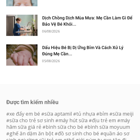
Dịch Chồng Dịch Mùa Mưa: Mẹ Cần Làm Gì Để
Bảo Vệ Bé Khỏi...
06/08/2026
Dấu Hiệu Bé Bị Dị Ứng Bỉm Và Cách Xử Lý
Đúng Mẹ Cần...
05/08/2026
Được tìm kiếm nhiều
xe đẩy em bé
sữa aptamil
tủ nhựa
bỉm
sữa meiji
#
#
#
#
#
sữa cho trẻ sơ sinh
máy hút sữa
địu trẻ em
máy
#
#
#
#
hâm sữa giá rẻ
bình sữa cho bé
bình sữa moyuum
#
#
ghế ăn dặm ăn bột
đồ sơ sinh cho bé
quần áo sơ
#
#
#
sinh
giường cũi trẻ em
thế giới núm ty
xe tập đi
#
#
#