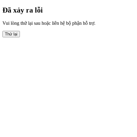
Đã xảy ra lỗi
Vui lòng thử lại sau hoặc liên hệ bộ phận hỗ trợ.
Thử lại