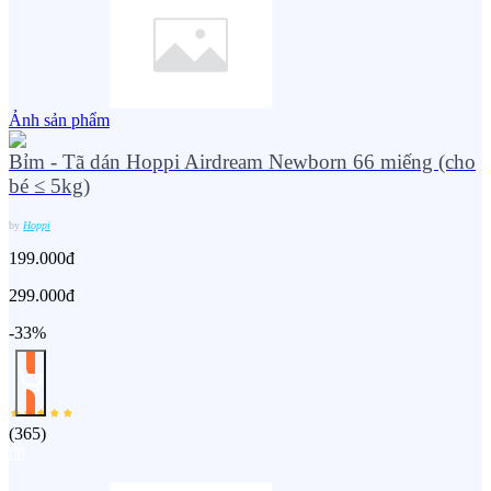
Ảnh sản phẩm
Bỉm - Tã dán Hoppi Airdream Newborn 66 miếng (cho
bé ≤ 5kg)
by
Hoppi
199.000đ
299.000đ
-33%
(
365
)