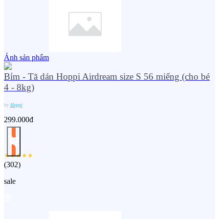
Ảnh sản phẩm
Bỉm - Tã dán Hoppi Airdream size S 56 miếng (cho bé
4 - 8kg)
by
Hoppi
299.000đ
(
302
)
sale