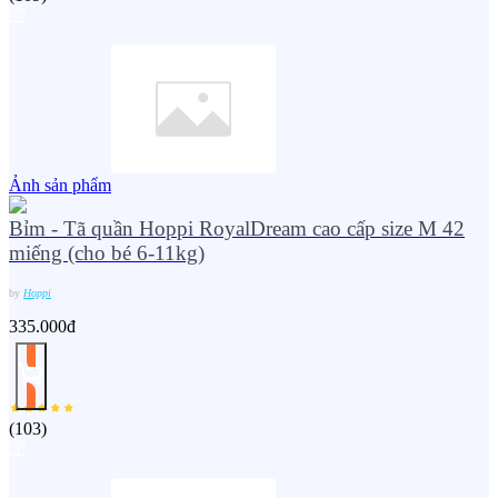
Ảnh sản phẩm
Bỉm - Tã quần Hoppi RoyalDream cao cấp size M 42
miếng (cho bé 6-11kg)
by
Hoppi
335.000đ
(
103
)