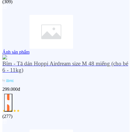
(
309
)
Ảnh sản phẩm
Bỉm - Tã dán Hoppi Airdream size M 48 miếng (cho bé
6 - 11kg)
by
Hoppi
299.000đ
(
277
)