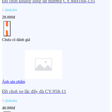
Đồ chơi khủng long dễ thương CY.MH168-135
by
Xingle Toys
28.000đ
Chưa có đánh giá
Ảnh sản phẩm
Đồ chơi xe lắc đẩy đà CY.958-11
by
Xingle Toys
48.000đ