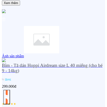
Xem thêm
Ảnh sản phẩm
Bỉm - Tã dán Hoppi Airdream size L 40 miếng (cho bé
9 - 14kg)
by
Hoppi
299.000đ