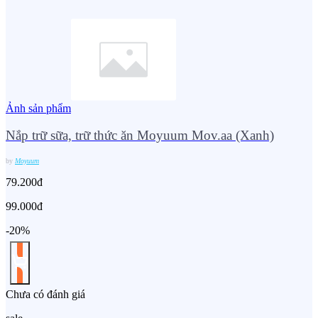
Ảnh sản phẩm
Nắp trữ sữa, trữ thức ăn Moyuum Mov.aa (Xanh)
by
Moyuum
79.200đ
99.000đ
-20%
Chưa có đánh giá