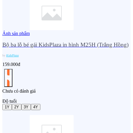
Ảnh sản phẩm
Bộ ba lỗ bé gái KidsPlaza in hình M25H (Trắng Hồng)
by
KidsPlaza
159.000đ
Chưa có đánh giá
Độ tuổi
1Y
2Y
3Y
4Y