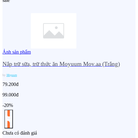
sale
Ảnh sản phẩm
Nắp trữ sữa, trữ thức ăn Moyuum Mov.aa (Trắng)
by
Moyuum
79.200đ
99.000đ
-20%
Chưa có đánh giá