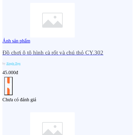
Ảnh sản phẩm
Đồ chơi ô tô hình cà rốt và chú thỏ CY.302
by
Xingle Toys
45.000đ
Chưa có đánh giá