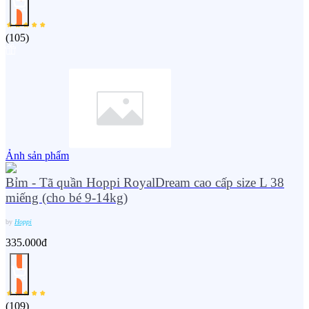
(
105
)
Ảnh sản phẩm
Bỉm - Tã quần Hoppi RoyalDream cao cấp size L 38
miếng (cho bé 9-14kg)
by
Hoppi
335.000đ
(
109
)