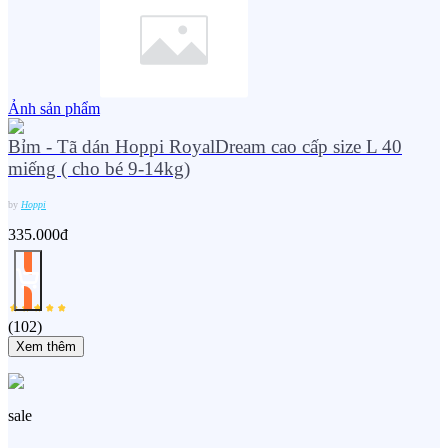
Ảnh sản phẩm
Bỉm - Tã dán Hoppi RoyalDream cao cấp size L 40
miếng ( cho bé 9-14kg)
by
Hoppi
335.000đ
(
102
)
Xem thêm
sale