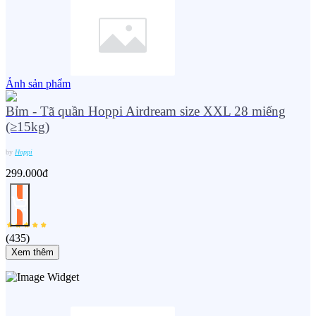
Ảnh sản phẩm
Bỉm - Tã quần Hoppi Airdream size XXL 28 miếng
(≥15kg)
by
Hoppi
299.000đ
(
435
)
Xem thêm