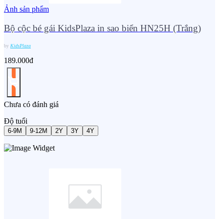
Ảnh sản phẩm
Bộ cộc bé gái KidsPlaza in sao biển HN25H (Trắng)
by
KidsPlaza
189.000đ
Chưa có đánh giá
Độ tuổi
6-9M
9-12M
2Y
3Y
4Y