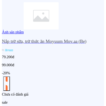
Ảnh sản phẩm
Nắp trữ sữa, trữ thức ăn Moyuum Mov.aa (Be)
by
Moyuum
79.200đ
99.000đ
-20%
Chưa có đánh giá
sale