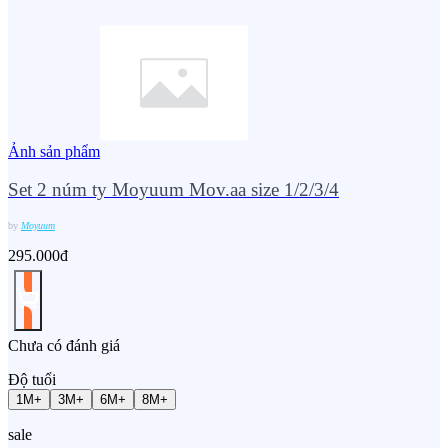
Ảnh sản phẩm
Set 2 núm ty Moyuum Mov.aa size 1/2/3/4
by
Moyuum
295.000đ
Chưa có đánh giá
Độ tuổi
1M+
3M+
6M+
8M+
sale