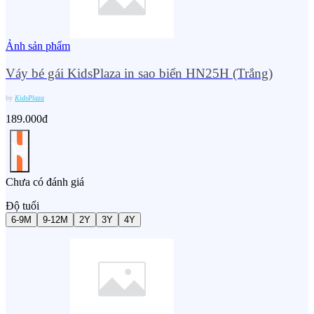
Ảnh sản phẩm
Váy bé gái KidsPlaza in sao biển HN25H (Trắng)
by
KidsPlaza
189.000đ
Chưa có đánh giá
Độ tuổi
6-9M
9-12M
2Y
3Y
4Y