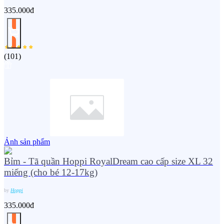
335.000đ
(
101
)
Ảnh sản phẩm
Bỉm - Tã quần Hoppi RoyalDream cao cấp size XL 32
miếng (cho bé 12-17kg)
by
Hoppi
335.000đ