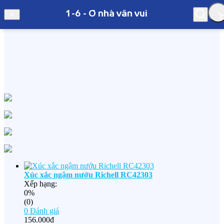
1-6 - Ở nhà vẫn vui
Hà Nội
1-6 - Ở nhà vẫn vui
Xúc xắc ngậm nướu Richell RC42303
Xếp hạng:
0%
(0)
0
Đánh giá
156.000đ