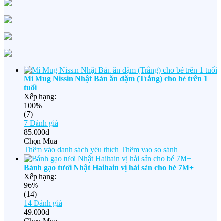
Mì Mug Nissin‎ Nhật Bản ăn dặm (Trắng) cho bé trên 1
tuổi
Xếp hạng:
100%
(7)
7
Đánh giá
85.000đ
Chọn Mua
Thêm vào danh sách yêu thích
Thêm vào so sánh
Bánh gạo tươi Nhật Haihain vị hải sản cho bé 7M+
Xếp hạng:
96%
(14)
14
Đánh giá
49.000đ
Chọn Mua