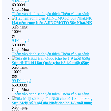
4
Đánh giá
69.000đ
Chọn Mua
Thêm vào danh sách yêu thích
Thêm vào so sánh
Hạt nêm rong biển AJINOMOTO 56g Nhat.NK
Xếp hạng:
100%
(9)
9
Đánh giá
59.000đ
Chọn Mua
Thêm vào danh sách yêu thích
Thêm vào so sánh
Sữa dê Hikid Hàn Quốc (cho bé 1-9 tuổi) 650g
Xếp hạng:
100%
(99)
99
Đánh giá
650.000đ
Chọn Mua
Thêm vào danh sách yêu thích
Thêm vào so sánh
Sữa Meiji số 9 nội địa Nhật cho bé 1-3 tuổi 800g
Xếp hạng: