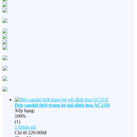
Dép sandal thời trang bé gái đính hoa AC21H
Xếp hạng:
100%
(1)
1
Đánh giá
Chỉ từ
229.000đ