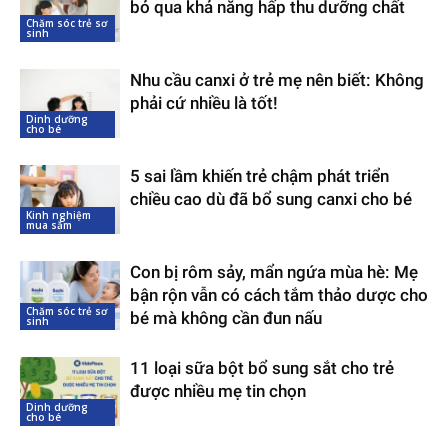
bỏ qua khả năng hấp thu dưỡng chất
Chăm sóc trẻ sơ
sinh
Nhu cầu canxi ở trẻ mẹ nên biết: Không
phải cứ nhiều là tốt!
Dinh dưỡng
cho bé
5 sai lầm khiến trẻ chậm phát triển
chiều cao dù đã bổ sung canxi cho bé
Kinh nghiệm
mua sắm
Con bị rôm sảy, mẩn ngứa mùa hè: Mẹ
bận rộn vẫn có cách tắm thảo dược cho
Chăm sóc trẻ sơ
bé mà không cần đun nấu
sinh
11 loại sữa bột bổ sung sắt cho trẻ
được nhiều mẹ tin chọn
Dinh dưỡng
cho bé