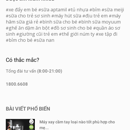
xe đẩy em bé
sữa aptamil
tủ nhựa
bỉm
sữa meiji
#
#
#
#
#
sữa cho trẻ sơ sinh
máy hút sữa
địu trẻ em
máy
#
#
#
#
hâm sữa giá rẻ
bình sữa cho bé
bình sữa moyuum
#
#
ghế ăn dặm ăn bột
đồ sơ sinh cho bé
quần áo sơ
#
#
#
sinh
giường cũi trẻ em
thế giới núm ty
xe tập đi
#
#
#
bỉm cho bé
sữa nan
#
#
Có thắc mắc?
Tổng đài tư vấn
(8:00-21:00)
1800.6608
BÀI VIẾT PHỔ BIẾN
Máy xay cầm tay loại nào tốt phù hợp cho
mẹ...