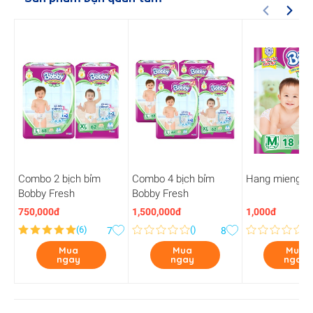
Combo 2 bịch bỉm
Combo 4 bịch bỉm
Hang mieng K
Bobby Fresh
Bobby Fresh
750,000đ
1,500,000đ
1,000đ
(
6
)
(
)
(
0
7
8
Mua
Mua
Mua
ngay
ngay
ngay