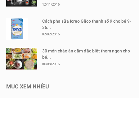
12/11/2016
Cách pha sữa Icreo Glico thanh số 9 cho bé 9-
36...
02/02/2016
30 món cháo ăn dặm đặc biệt thơm ngon cho
bé...
06/08/2016
MỤC XEM NHIỀU
Kinh nghiệm mua sắm
1730
Chăm sóc bé an toàn
1467
Dinh dưỡng cho bé
651
Review sữa bột cho bé
604
Kinh nghiệm - Mẹo vặt
578