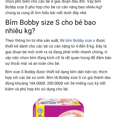
chọn phổ biến cho các bé ở giai đoạn đầu đời. Vậy bỉm
Bobby size S phù hợp cho bé có cân nặng bao nhiêu kg?
chúng ta cùng đi tìm hiểu bài viết dưới đây nhé.
Bỉm Bobby size S cho bé bao
nhiêu kg?
Theo thông tin từ nhà sản xuất, thì
bỉm Bobby size s
được
thiết kế dành cho các bé có cân nặng từ 4 đến 8 kg. Đây là
giai đoạn bé mới sinh ra và đang phát triển nhanh chóng, vì
vậy việc chọn bỉm đúng kích cỡ là rất quan trọng để đảm bảo
sự thoải mái và an toàn cho bé.
Bỉm size S Bobby được thiết kế dạng bỉm dán tiện lợi, thích
hợp với các bé sơ sinh. Bỉm tã Bobby size S có giá thành dao
động khoảng 184.000đ- 200.000đ với 54 miếng cực kỳ tiết
kiệm và phù hợp khi sử dụng cho bé.