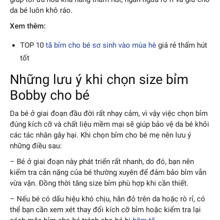
da bé luôn khô ráo.
Xem thêm:
TOP 10
tã bỉm cho bé sơ sinh vào mùa hè
giá rẻ thấm hút
tốt
Những lưu ý khi chọn size bỉm
Bobby cho bé
Da bé ở giai đoạn đầu đời rất nhạy cảm, vì vậy việc chọn bỉm
đúng kích cỡ và chất liệu mềm mại sẽ giúp bảo vệ da bé khỏi
các tác nhân gây hại. Khi chọn bỉm cho bé mẹ nên lưu ý
những điều sau:
– Bé ở giai đoạn này phát triển rất nhanh, do đó, bạn nên
kiểm tra cân nặng của bé thường xuyên để đảm bảo bỉm vẫn
vừa vặn. Đồng thời tăng size bỉm phù hợp khi cần thiết.
– Nếu bé có dấu hiệu khó chịu, hằn đỏ trên da hoặc rò rỉ, có
thể bạn cần xem xét thay đổi kích cỡ bỉm hoặc kiểm tra lại