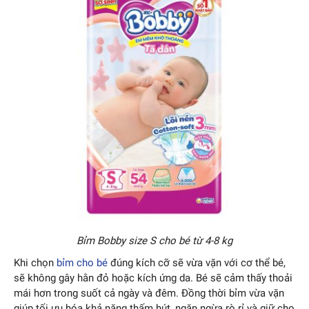
Bỉm Bobby size S cho bé từ 4-8 kg
Khi chọn
bỉm cho bé
đúng kích cỡ sẽ vừa vặn với cơ thể bé,
sẽ không gây hằn đỏ hoặc kích ứng da. Bé sẽ cảm thấy thoải
mái hơn trong suốt cả ngày và đêm. Đồng thời bỉm vừa vặn
giúp tối ưu hóa khả năng thấm hút, ngăn ngừa rò rỉ và giữ cho