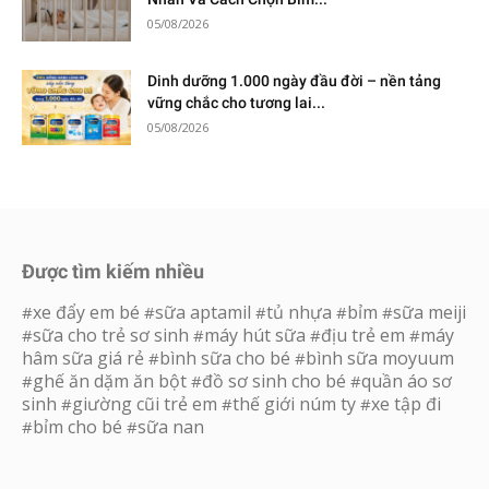
05/08/2026
Dinh dưỡng 1.000 ngày đầu đời – nền tảng
vững chắc cho tương lai...
05/08/2026
Được tìm kiếm nhiều
xe đẩy em bé
sữa aptamil
tủ nhựa
bỉm
sữa meiji
#
#
#
#
#
sữa cho trẻ sơ sinh
máy hút sữa
địu trẻ em
máy
#
#
#
#
hâm sữa giá rẻ
bình sữa cho bé
bình sữa moyuum
#
#
ghế ăn dặm ăn bột
đồ sơ sinh cho bé
quần áo sơ
#
#
#
sinh
giường cũi trẻ em
thế giới núm ty
xe tập đi
#
#
#
bỉm cho bé
sữa nan
#
#