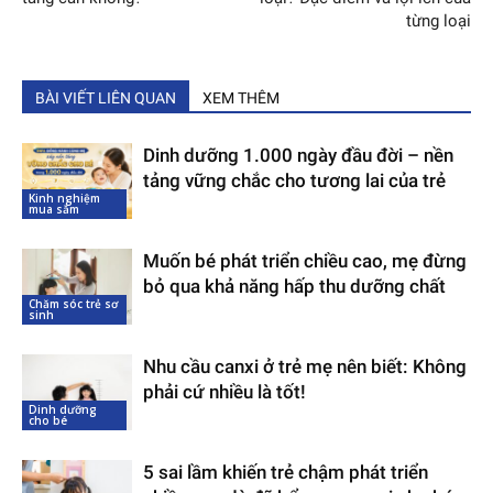
từng loại
BÀI VIẾT LIÊN QUAN
XEM THÊM
Dinh dưỡng 1.000 ngày đầu đời – nền
tảng vững chắc cho tương lai của trẻ
Kinh nghiệm
mua sắm
Muốn bé phát triển chiều cao, mẹ đừng
bỏ qua khả năng hấp thu dưỡng chất
Chăm sóc trẻ sơ
sinh
Nhu cầu canxi ở trẻ mẹ nên biết: Không
phải cứ nhiều là tốt!
Dinh dưỡng
cho bé
5 sai lầm khiến trẻ chậm phát triển