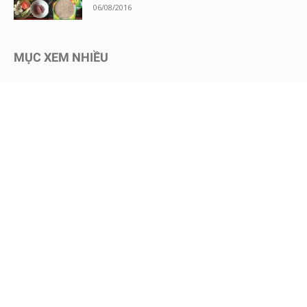
06/08/2016
MỤC XEM NHIỀU
Kinh nghiệm mua sắm
1730
Chăm sóc bé an toàn
1467
Dinh dưỡng cho bé
651
Review sữa bột cho bé
604
Kinh nghiệm - Mẹo vặt
578
Mang thai
465
Chăm sóc trẻ sơ sinh
457
Nuôi dạy con
451
Bình sữa & Phụ kiện
247