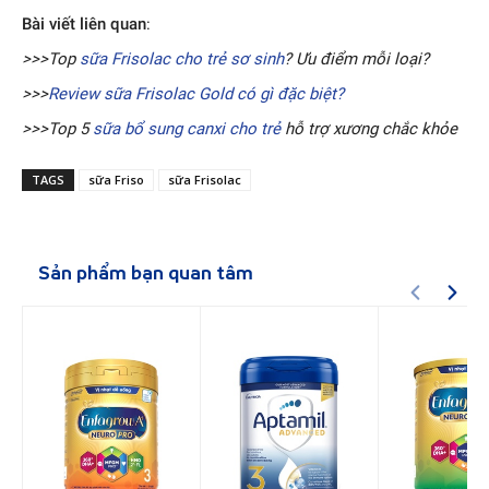
Bài viết liên quan
:
>>>Top
sữa Frisolac cho trẻ sơ sinh
? Ưu điểm mỗi loại?
>>>
Review sữa Frisolac Gold có gì đặc biệt?
>>>Top 5
sữa bổ sung canxi cho trẻ
hỗ trợ xương chắc khỏe
TAGS
sữa Friso
sữa Frisolac
Sản phẩm bạn quan tâm