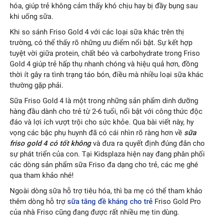
hóa, giúp trẻ không cảm thấy khó chịu hay bị đầy bụng sau
khi uống sữa.
Khi so sánh Friso Gold 4 với các loại sữa khác trên thị
trường, có thể thấy rõ những ưu điểm nổi bật. Sự kết hợp
tuyệt vời giữa protein, chất béo và carbohydrate trong Friso
Gold 4 giúp trẻ hấp thụ nhanh chóng và hiệu quả hơn, đồng
thời ít gây ra tình trạng táo bón, điều mà nhiều loại sữa khác
thường gặp phải.
Sữa Friso Gold 4 là một trong những sản phẩm dinh dưỡng
hàng đầu dành cho trẻ từ 2-6 tuổi, nổi bật với công thức độc
đáo và lợi ích vượt trội cho sức khỏe. Qua bài viết này, hy
vọng các bậc phụ huynh đã có cái nhìn rõ ràng hơn về
sữa
friso gold 4 có tốt không
và đưa ra quyết định đúng đắn cho
sự phát triển của con. Tại Kidsplaza hiện nay đang phân phối
các dòng sản phẩm sữa Friso đa dạng cho trẻ, các mẹ ghé
qua tham khảo nhé!
Ngoài dòng sữa hỗ trợ tiêu hóa, thì ba mẹ có thể tham khảo
thêm dòng hỗ trợ
sữa tăng đề kháng cho trẻ
Friso Gold Pro
của nhà Friso cũng đang được rất nhiều mẹ tin dùng.