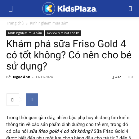
Trang chủ
Kinh nghiệm mua sắm
Kinh nghiệm mua sắm
Review sữa bột cho bé
Khám phá sữa Friso Gold 4
có tốt không? Có nên cho bé
sử dụng?
Bởi
Ngọc Ánh
-
13/11/2024
412
0
Trong thời gian gần đây, nhiều bậc phụ huynh đang tìm kiếm
thông tin về các sản phẩm dinh dưỡng cho trẻ em, trong đó
có câu hỏi
sữa friso gold 4 có tốt không?
Sữa Friso Gold 4
được biết đến như một lựa chọn hàng đầu cho trẻ từ 2 đến 6