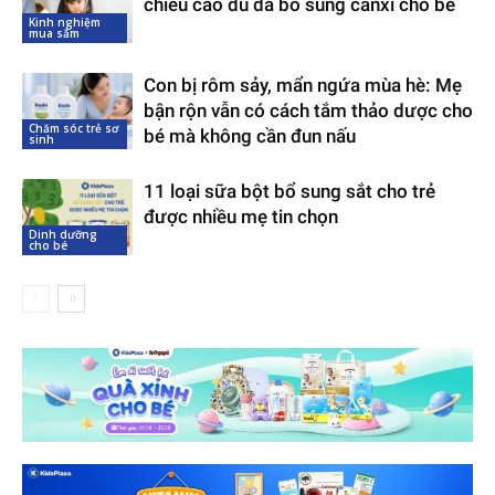
chiều cao dù đã bổ sung canxi cho bé
Kinh nghiệm
mua sắm
Con bị rôm sảy, mẩn ngứa mùa hè: Mẹ
bận rộn vẫn có cách tắm thảo dược cho
Chăm sóc trẻ sơ
bé mà không cần đun nấu
sinh
11 loại sữa bột bổ sung sắt cho trẻ
được nhiều mẹ tin chọn
Dinh dưỡng
cho bé