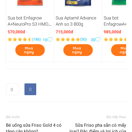
Sua bot Enfagrow
Sua Aptamil Advance
Sua bot
A+NeuroPro S3 HMO
Anh so 3 800g
EnfagrowA+Ne
830G-2Flex
S4 HMO 1.7KG
570,000đ
715,000đ
985,000đ
(
186
)
(
50
)
(
2
16
30
Mua
Mua
Mua
ngay
ngay
ngay
Bài trước
Bài tiếp theo
Bé uống sữa Friso Gold 4 có
Sữa Friso pha sẵn có mấy
tăng cân không?
loại? Đặc điểm và lợi ích của