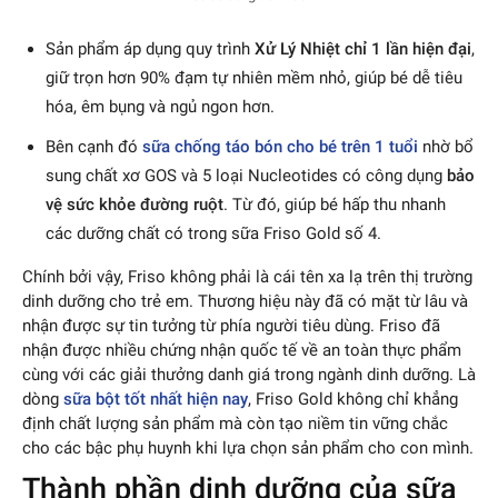
Sản phẩm áp dụng quy trình
Xử Lý Nhiệt chỉ 1 lần hiện đại
,
giữ trọn hơn 90% đạm tự nhiên mềm nhỏ, giúp bé dễ tiêu
hóa, êm bụng và ngủ ngon hơn.
Bên cạnh đó
sữa chống táo bón cho bé trên 1 tuổi
nhờ bổ
sung chất xơ GOS và 5 loại Nucleotides có công dụng
bảo
vệ sức khỏe đường ruột
. Từ đó, giúp bé hấp thu nhanh
các dưỡng chất có trong sữa Friso Gold số 4.
Chính bởi vậy, Friso không phải là cái tên xa lạ trên thị trường
dinh dưỡng cho trẻ em. Thương hiệu này đã có mặt từ lâu và
nhận được sự tin tưởng từ phía người tiêu dùng. Friso đã
nhận được nhiều chứng nhận quốc tế về an toàn thực phẩm
cùng với các giải thưởng danh giá trong ngành dinh dưỡng. Là
dòng
sữa bột tốt nhất hiện nay
, Friso Gold không chỉ khẳng
định chất lượng sản phẩm mà còn tạo niềm tin vững chắc
cho các bậc phụ huynh khi lựa chọn sản phẩm cho con mình.
Thành phần dinh dưỡng của sữa