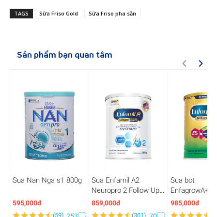
TAGS
Sữa Friso Gold
Sữa Friso pha sẵn
Sản phẩm bạn quan tâm
Sua Nan Nga s1 800g
Sua Enfamil A2
Sua bot
Neuropro 2 Follow Up
EnfagrowA+Ne
800g
S4 HMO 1.7KG
595,000đ
859,000đ
985,000đ
(
59
)
(
301
)
(
2
253
70