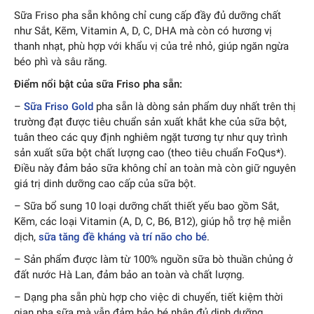
Sữa Friso pha sẵn không chỉ cung cấp đầy đủ dưỡng chất
như Sắt, Kẽm, Vitamin A, D, C, DHA mà còn có hương vị
thanh nhạt, phù hợp với khẩu vị của trẻ nhỏ, giúp ngăn ngừa
béo phì và sâu răng.
Điểm nổi bật của sữa Friso pha sẵn:
–
Sữa Friso Gold
pha sẵn là dòng sản phẩm duy nhất trên thị
trường đạt được tiêu chuẩn sản xuất khắt khe của sữa bột,
tuân theo các quy định nghiêm ngặt tương tự như quy trình
sản xuất sữa bột chất lượng cao (theo tiêu chuẩn FoQus*).
Điều này đảm bảo sữa không chỉ an toàn mà còn giữ nguyên
giá trị dinh dưỡng cao cấp của sữa bột.
– Sữa bổ sung 10 loại dưỡng chất thiết yếu bao gồm Sắt,
Kẽm, các loại Vitamin (A, D, C, B6, B12), giúp hỗ trợ hệ miễn
dịch,
sữa tăng đề kháng và trí não cho bé
.
– Sản phẩm được làm từ 100% nguồn sữa bò thuần chủng ở
đất nước Hà Lan, đảm bảo an toàn và chất lượng.
– Dạng pha sẵn phù hợp cho việc di chuyển, tiết kiệm thời
gian pha sữa mà vẫn đảm bảo bé nhận đủ dinh dưỡng.