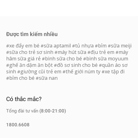
Được tìm kiếm nhiều
xe đẩy em bé
sữa aptamil
tủ nhựa
bỉm
sữa meiji
#
#
#
#
#
sữa cho trẻ sơ sinh
máy hút sữa
địu trẻ em
máy
#
#
#
#
hâm sữa giá rẻ
bình sữa cho bé
bình sữa moyuum
#
#
ghế ăn dặm ăn bột
đồ sơ sinh cho bé
quần áo sơ
#
#
#
sinh
giường cũi trẻ em
thế giới núm ty
xe tập đi
#
#
#
bỉm cho bé
sữa nan
#
#
Có thắc mắc?
Tổng đài tư vấn
(8:00-21:00)
1800.6608