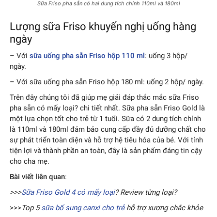
Sữa Friso pha sẵn có hai dung tích chính 110ml và 180ml
Lượng sữa Friso khuyến nghị uống hàng
ngày
– Với
sữa uống pha sẵn Friso hộp 110 ml
: uống 3 hộp/
ngày.
– Với sữa uống pha sẵn Friso hộp 180 ml: uống 2 hộp/ ngày.
Trên đây chúng tôi đã giúp mẹ giải đáp thắc mắc sữa Friso
pha sẵn có mấy loại? chi tiết nhất. Sữa pha sẵn Friso Gold là
một lựa chọn tốt cho trẻ từ 1 tuổi. Sữa có 2 dung tích chính
là 110ml và 180ml đảm bảo cung cấp đầy đủ dưỡng chất cho
sự phát triển toàn diện và hỗ trợ hệ tiêu hóa của bé. Với tính
tiện lợi và thành phần an toàn, đây là sản phẩm đáng tin cậy
cho cha mẹ.
Bài viết liên quan
:
>>>
Sữa Friso Gold 4 có mấy loại
? Review từng loại?
>>>
Top 5
sữa bổ sung canxi cho trẻ
hỗ trợ xương chắc khỏe