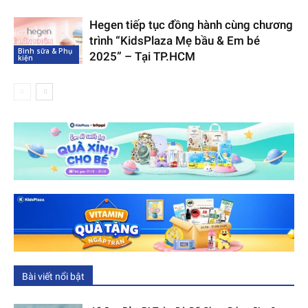
Hegen tiếp tục đồng hành cùng chương
trình “KidsPlaza Mẹ bầu & Em bé
Bình sữa & Phụ
2025” – Tại TP.HCM
kiện
Bài viết nổi bật