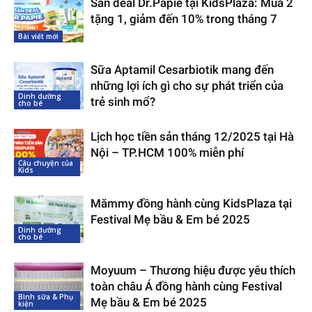
Săn deal Dr.Papie tại KidsPlaza: Mua 2
tặng 1, giảm đến 10% trong tháng 7
Bài viết mới
Sữa Aptamil Cesarbiotik mang đến
những lợi ích gì cho sự phát triển của
Dinh dưỡng
trẻ sinh mổ?
cho bé
Lịch học tiền sản tháng 12/2025 tại Hà
Nội – TP.HCM 100% miễn phí
Câu chuyện của
Kids
Mămmy đồng hành cùng KidsPlaza tại
Festival Mẹ bầu & Em bé 2025
Dinh dưỡng
cho bé
Moyuum – Thương hiệu được yêu thích
toàn châu Á đồng hành cùng Festival
Bình sữa & Phụ
Mẹ bầu & Em bé 2025
kiện