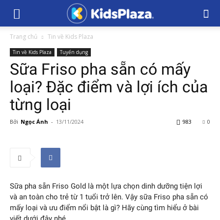
Trang chủ
Tin về Kids Plaza
Tin về Kids Plaza
Tuyển dụng
Sữa Friso pha sẵn có mấy
loại? Đặc điểm và lợi ích của
từng loại
Bởi
Ngọc Ánh
-
13/11/2024
983
0
Sữa pha sẵn Friso Gold là một lựa chọn dinh dưỡng tiện lợi
và an toàn cho trẻ từ 1 tuổi trở lên. Vậy sữa Friso pha sẵn có
mấy loại và ưu điểm nổi bật là gì? Hãy cùng tìm hiểu ở bài
viết dưới đây nhé.