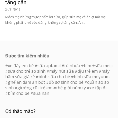
tăng cân
24/11/2016
Mách mẹ những thực phẩm lợi sữa, giúp sữa mẹ về ào ạt mà mẹ
không phải lo về vóc dáng, không sợ tăng cân. Ăn...
Được tìm kiếm nhiều
xe đẩy em bé
sữa aptamil
tủ nhựa
bỉm
sữa meiji
#
#
#
#
#
sữa cho trẻ sơ sinh
máy hút sữa
địu trẻ em
máy
#
#
#
#
hâm sữa giá rẻ
bình sữa cho bé
bình sữa moyuum
#
#
ghế ăn dặm ăn bột
đồ sơ sinh cho bé
quần áo sơ
#
#
#
sinh
giường cũi trẻ em
thế giới núm ty
xe tập đi
#
#
#
bỉm cho bé
sữa nan
#
#
Có thắc mắc?