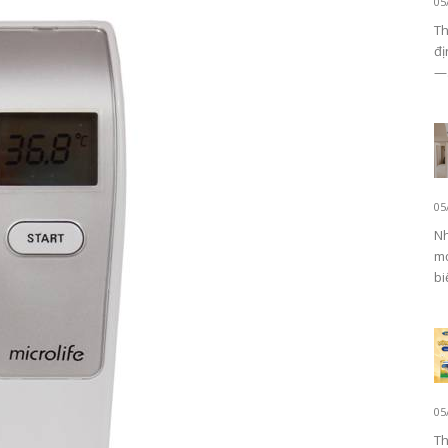
05
Th
đị
—.
05
Nh
mọ
biế
05
Th