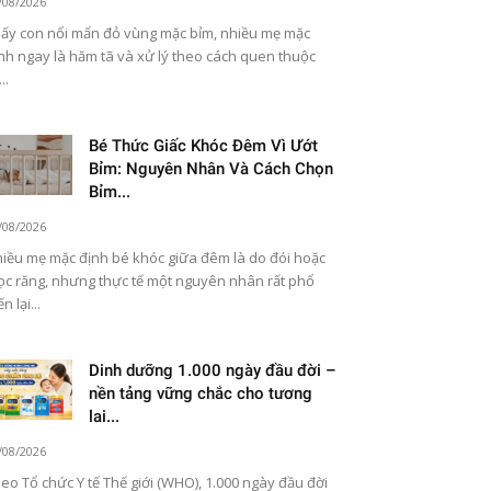
/08/2026
ấy con nổi mẩn đỏ vùng mặc bỉm, nhiều mẹ mặc
nh ngay là hăm tã và xử lý theo cách quen thuộc
..
Bé Thức Giấc Khóc Đêm Vì Ướt
Bỉm: Nguyên Nhân Và Cách Chọn
Bỉm...
/08/2026
iều mẹ mặc định bé khóc giữa đêm là do đói hoặc
c răng, nhưng thực tế một nguyên nhân rất phổ
n lại...
Dinh dưỡng 1.000 ngày đầu đời –
nền tảng vững chắc cho tương
lai...
/08/2026
eo Tổ chức Y tế Thế giới (WHO), 1.000 ngày đầu đời