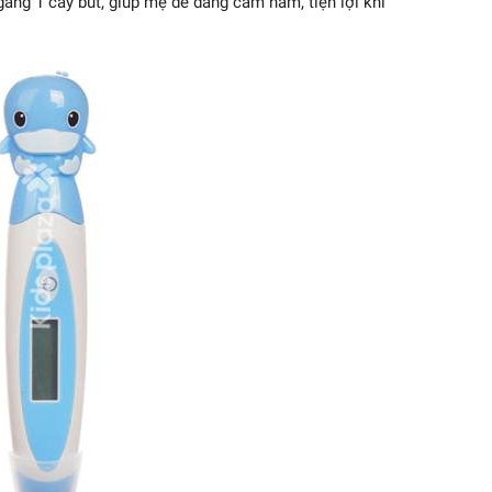
gang 1 cây bút, giúp mẹ dễ dàng cầm nắm, tiện lợi khi