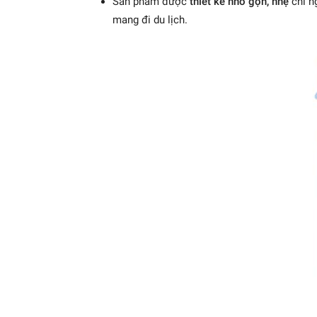
Sản phẩm được
thiết kế nhỏ gọn, nhẹ
chỉ n
mang đi du lịch.