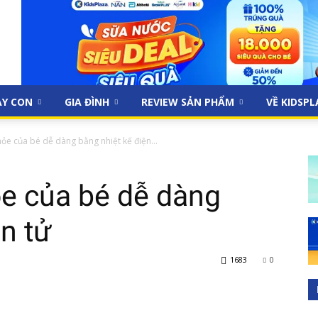
ẠY CON
GIA ĐÌNH
REVIEW SẢN PHẨM
VỀ KIDSP
ỏe của bé dễ dàng bằng nhiệt kế điện...
ỏe của bé dễ dàng
n tử
1683
0