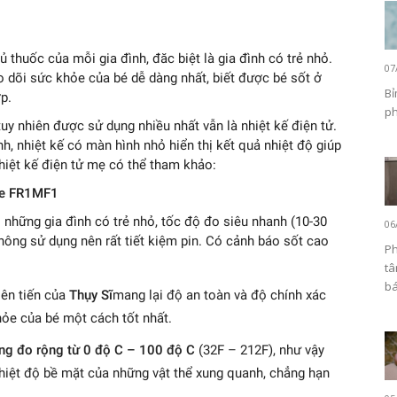
tủ thuốc của mỗi gia đình, đăc biệt là gia đình có trẻ nhỏ.
07
eo dõi sức khỏe của bé dễ dàng nhất, biết được bé sốt ở
Bỉ
p.
ph
 tuy nhiên được sử dụng nhiều nhất vẫn là nhiệt kế điện tử.
nh, nhiệt kế có màn hình nhỏ hiển thị kết quả nhiệt độ giúp
nhiệt kế điện tử mẹ có thể tham khảo:
ife FR1MF1
ới những gia đình có trẻ nhỏ, tốc độ đo siêu nhanh (10-30
06
không sử dụng nên rất tiết kiệm pin. Có cảnh báo sốt cao
Ph
tâ
bá
iên tiến của
Thụy Sĩ
mang lại độ an toàn và độ chính xác
hỏe của bé một cách tốt nhất.
ng đo rộng từ 0 độ C – 100 độ C
(32F – 212F), như vậy
hiệt độ bề mặt của những vật thể xung quanh, chẳng hạn