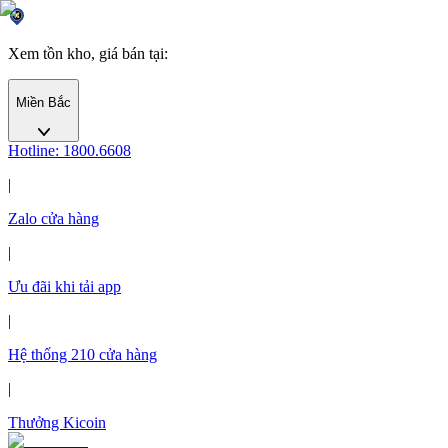
Xem tồn kho, giá bán tại
:
Miền Bắc
Hotline: 1800.6608
|
Zalo cửa hàng
|
Ưu đãi khi tải app
|
Hệ thống
210
cửa hàng
|
Thưởng Kicoin