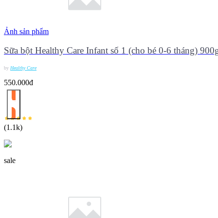
Ảnh sản phẩm
Sữa bột Healthy Care Infant số 1 (cho bé 0-6 tháng) 900
by
Healthy Care
550.000đ
(
1.1k
)
sale