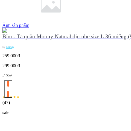
Ảnh sản phẩm
Bỉm - Tã quần Moony Natural dịu nhẹ size L 36 miếng (
by
Moony
259.000đ
299.000đ
-13%
(
47
)
sale