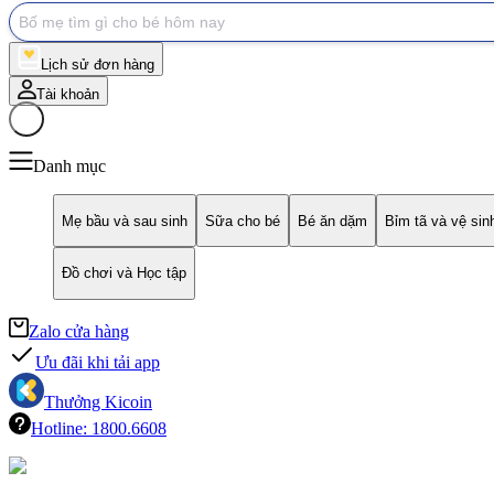
Lịch sử đơn hàng
Tài khoản
Giỏ hàng
Danh mục
Mẹ bầu và sau sinh
Sữa cho bé
Bé ăn dặm
Bỉm tã và vệ sin
Đồ chơi và Học tập
Zalo cửa hàng
Ưu đãi khi tải app
Thưởng Kicoin
Hotline: 1800.6608
Deal tưng bừng - Mừng tháng mẹ yêu (App)