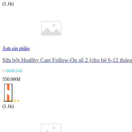
(
1.1k
)
Ảnh sản phẩm
Sữa bột Healthy Care Follow-On số 2 (cho bé 6-12 thán
by
Healthy Care
550.000đ
(
1.1k
)