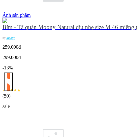
Ảnh sản phẩm
Bỉm - Tã quần Moony Natural dịu nhẹ size M 46 miếng (
by
Moony
259.000đ
299.000đ
-13%
(
50
)
sale