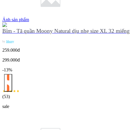
Ảnh sản phẩm
Bỉm - Tã quần Moony Natural dịu nhẹ size XL 32 miếng
by
Moony
259.000đ
299.000đ
-13%
(
53
)
sale