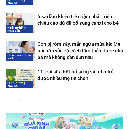
cho bé
5 sai lầm khiến trẻ chậm phát triển
chiều cao dù đã bổ sung canxi cho bé
Kinh nghiệm
mua sắm
Con bị rôm sảy, mẩn ngứa mùa hè: Mẹ
bận rộn vẫn có cách tắm thảo dược cho
Chăm sóc trẻ sơ
bé mà không cần đun nấu
sinh
11 loại sữa bột bổ sung sắt cho trẻ
được nhiều mẹ tin chọn
Dinh dưỡng
cho bé