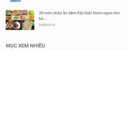
30 món cháo ăn dặm đặc biệt thơm ngon cho
bé...
06/08/2016
MỤC XEM NHIỀU
Kinh nghiệm mua sắm
1730
Chăm sóc bé an toàn
1467
Dinh dưỡng cho bé
651
Review sữa bột cho bé
604
Kinh nghiệm - Mẹo vặt
578
Mang thai
465
Chăm sóc trẻ sơ sinh
457
Nuôi dạy con
451
Bình sữa & Phụ kiện
247