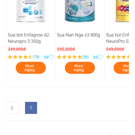
Sua bot Enfagrow A2
Sua Nan Nga s3 800g
Sua bot Enfag
Neuropro 3 350g
NeuroPro S3 8
Pitstop
349,000đ
595,000đ
549,000đ
(
78
)
(
56
)
(
2
59
95
Mua
Mua
Mua
ngay
ngay
ngay