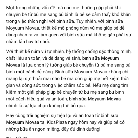
Một trong những vấn đề mà các mẹ thường gặp phải khi
chuyển bé từ bú mẹ sang bú bình là bé sẽ cảm thấy khó khăn
trong việc thích nghi với bình sữa. Tuy nhiên, với bình sữa
Moyuum Movaa, thiết kế mô phỏng núm vú mẹ giúp bé dễ
dàng nhận ra và làm quen với bình sữa mà không gặp phải sự
nhầm lẫn hay từ chối.
Với thiết kế núm vú tự nhiên, hệ thống chống sặc thông minh,
chất liệu an toàn, và dễ dàng vệ sinh,
bình sữa Moyuum
Movaa
là lựa chọn lý tưởng giúp bé chuyển từ bú mẹ sang bú
bình một cách dễ dàng. Bình sữa Moyuum Movaa không chỉ
mang lại sự thoải mái cho bé mà còn giúp mẹ tiết kiệm thời
gian và công sức trong việc chăm sóc bé. Nếu mẹ đang tìm
kiếm một giải pháp giúp bé chuyển từ bú mẹ sang bú bình
một cách hiệu quả và an toàn,
bình sữa Moyuum Movaa
chính là sự lựa chọn không thể bỏ qua.
Hãy cùng trải nghiệm sự tiện lợi và an toàn từ bình sữa
Moyuum Movaa
tại KidsPlaza ngay hôm nay và giúp bé có
những bữa ăn ngon miệng, đầy đủ dinh dưỡng!