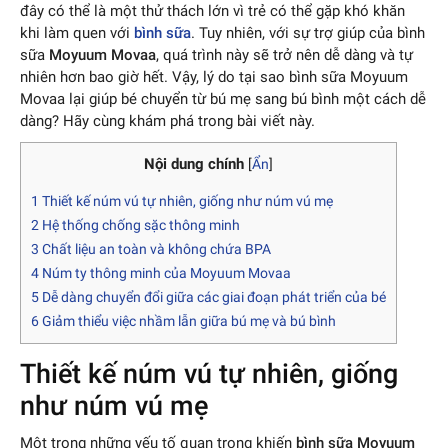
đây có thể là một thử thách lớn vì trẻ có thể gặp khó khăn
khi làm quen với
bình sữa
. Tuy nhiên, với sự trợ giúp của bình
sữa
Moyuum Movaa
, quá trình này sẽ trở nên dễ dàng và tự
nhiên hơn bao giờ hết. Vậy, lý do tại sao bình sữa Moyuum
Movaa lại giúp bé chuyển từ bú mẹ sang bú bình một cách dễ
dàng? Hãy cùng khám phá trong bài viết này.
Nội dung chính
[
Ẩn
]
1
Thiết kế núm vú tự nhiên, giống như núm vú mẹ
2
Hệ thống chống sặc thông minh
3
Chất liệu an toàn và không chứa BPA
4
Núm ty thông minh của Moyuum Movaa
5
Dễ dàng chuyển đổi giữa các giai đoạn phát triển của bé
6
Giảm thiểu việc nhầm lẫn giữa bú mẹ và bú bình
Thiết kế núm vú tự nhiên, giống
như núm vú mẹ
Một trong những yếu tố quan trọng khiến
bình sữa Moyuum