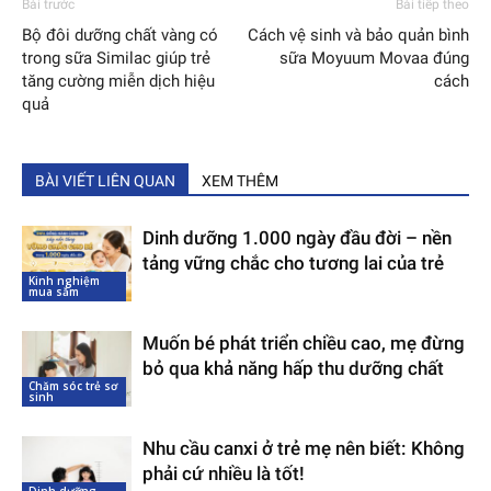
Bài trước
Bài tiếp theo
Bộ đôi dưỡng chất vàng có
Cách vệ sinh và bảo quản bình
trong sữa Similac giúp trẻ
sữa Moyuum Movaa đúng
tăng cường miễn dịch hiệu
cách
quả
BÀI VIẾT LIÊN QUAN
XEM THÊM
Dinh dưỡng 1.000 ngày đầu đời – nền
tảng vững chắc cho tương lai của trẻ
Kinh nghiệm
mua sắm
Muốn bé phát triển chiều cao, mẹ đừng
bỏ qua khả năng hấp thu dưỡng chất
Chăm sóc trẻ sơ
sinh
Nhu cầu canxi ở trẻ mẹ nên biết: Không
phải cứ nhiều là tốt!
Dinh dưỡng