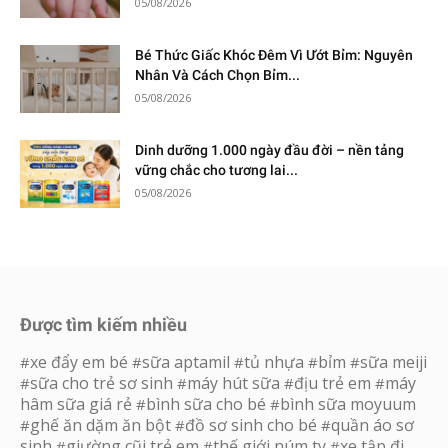
05/08/2026
Bé Thức Giấc Khóc Đêm Vì Ướt Bỉm: Nguyên
Nhân Và Cách Chọn Bỉm...
05/08/2026
Dinh dưỡng 1.000 ngày đầu đời – nền tảng
vững chắc cho tương lai...
05/08/2026
Được tìm kiếm nhiều
xe đẩy em bé
sữa aptamil
tủ nhựa
bỉm
sữa meiji
#
#
#
#
#
sữa cho trẻ sơ sinh
máy hút sữa
địu trẻ em
máy
#
#
#
#
hâm sữa giá rẻ
bình sữa cho bé
bình sữa moyuum
#
#
ghế ăn dặm ăn bột
đồ sơ sinh cho bé
quần áo sơ
#
#
#
sinh
giường cũi trẻ em
thế giới núm ty
xe tập đi
#
#
#