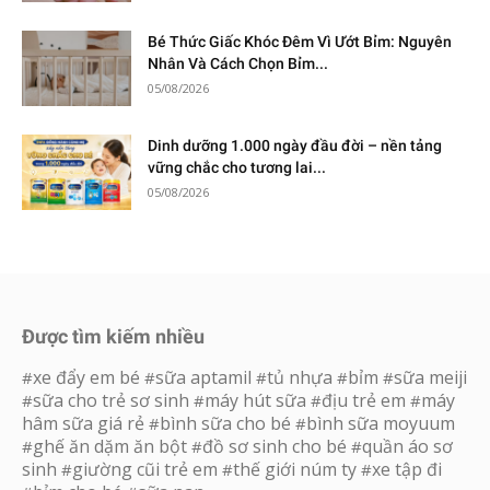
Bé Thức Giấc Khóc Đêm Vì Ướt Bỉm: Nguyên
Nhân Và Cách Chọn Bỉm...
05/08/2026
Dinh dưỡng 1.000 ngày đầu đời – nền tảng
vững chắc cho tương lai...
05/08/2026
Được tìm kiếm nhiều
xe đẩy em bé
sữa aptamil
tủ nhựa
bỉm
sữa meiji
#
#
#
#
#
sữa cho trẻ sơ sinh
máy hút sữa
địu trẻ em
máy
#
#
#
#
hâm sữa giá rẻ
bình sữa cho bé
bình sữa moyuum
#
#
ghế ăn dặm ăn bột
đồ sơ sinh cho bé
quần áo sơ
#
#
#
sinh
giường cũi trẻ em
thế giới núm ty
xe tập đi
#
#
#