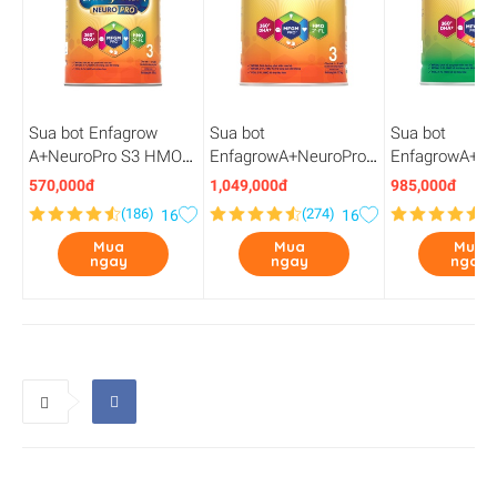
Sua bot Enfagrow
Sua bot
Sua bot
A+NeuroPro S3 HMO
EnfagrowA+NeuroPro
EnfagrowA+Ne
830G-2Flex
S3 HMO 1.7KG-2Flex
S4 HMO 1.7KG
570,000đ
1,049,000đ
985,000đ
(
186
)
(
274
)
(
2
16
16
Mua
Mua
Mua
ngay
ngay
ngay