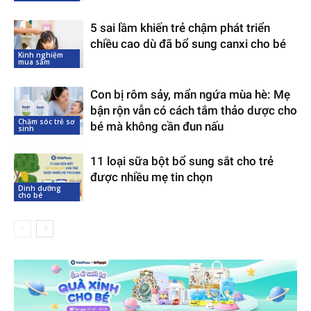
5 sai lầm khiến trẻ chậm phát triển
chiều cao dù đã bổ sung canxi cho bé
Kinh nghiệm
mua sắm
Con bị rôm sảy, mẩn ngứa mùa hè: Mẹ
bận rộn vẫn có cách tắm thảo dược cho
Chăm sóc trẻ sơ
bé mà không cần đun nấu
sinh
11 loại sữa bột bổ sung sắt cho trẻ
được nhiều mẹ tin chọn
Dinh dưỡng
cho bé