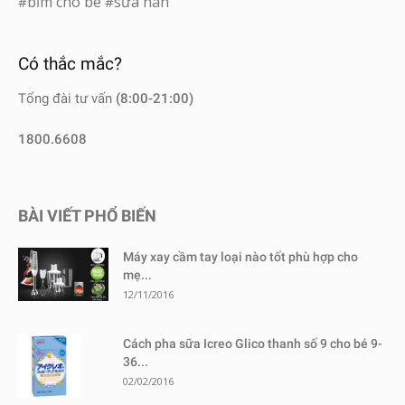
bỉm cho bé
sữa nan
#
#
Có thắc mắc?
Tổng đài tư vấn
(8:00-21:00)
1800.6608
BÀI VIẾT PHỔ BIẾN
Máy xay cầm tay loại nào tốt phù hợp cho
mẹ...
12/11/2016
Cách pha sữa Icreo Glico thanh số 9 cho bé 9-
36...
02/02/2016