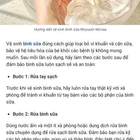
Hướng dẫn vệ sinh bình sữa Moyuum Movaa
Vệ sinh
bình sữa
đúng cách giúp loại bỏ vi khuẩn và cặn sữa,
bảo vệ hệ tiêu hóa của bé khỏi các bệnh lý không mong
muốn. Sau mỗi lần sử dụng, hãy làm theo các bước sau để
đảm bảo bình sữa luôn sạch sẽ và an toàn:
Bước 1: Rửa tay sạch
Trước khi vệ sinh bình sữa, hãy luôn rửa tay thật kỹ với xà
phòng để tránh vi khuẩn từ tay bám vào các bộ phận của bình
sữa.
Bước 2: Rửa bình sữa
Dùng nước ấm và một ít xà phòng hoặc dung dịch rửa bình
sữa chuyên dụng để rửa sạch bình sữa. Đảm bảo bạn rửa kỹ
các bộ phận như nắp, núm vú và thân bình. Đặc biệt chú ý đến