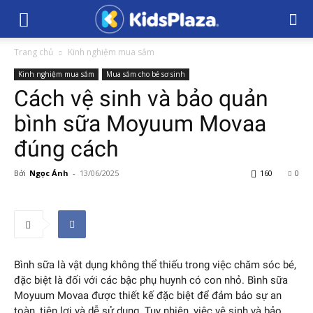
Trang chủ
Kinh nghiệm mua sắm
Kinh nghiệm mua sắm
Mua sắm cho bé sơ sinh
Cách vệ sinh và bảo quản
bình sữa Moyuum Movaa
đúng cách
Bởi
Ngọc Ánh
-
13/06/2025
160
0
Bình sữa là vật dụng không thể thiếu trong việc chăm sóc bé,
đặc biệt là đối với các bậc phụ huynh có con nhỏ. Bình sữa
Moyuum Movaa được thiết kế đặc biệt để đảm bảo sự an
toàn, tiện lợi và dễ sử dụng. Tuy nhiên, việc vệ sinh và bảo