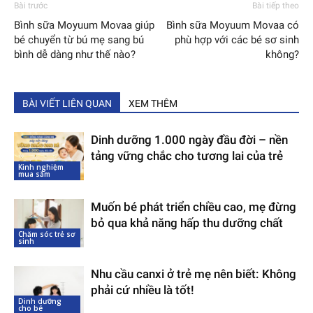
Bài trước
Bài tiếp theo
Bình sữa Moyuum Movaa giúp
Bình sữa Moyuum Movaa có
bé chuyển từ bú mẹ sang bú
phù hợp với các bé sơ sinh
bình dễ dàng như thế nào?
không?
BÀI VIẾT LIÊN QUAN
XEM THÊM
Dinh dưỡng 1.000 ngày đầu đời – nền
tảng vững chắc cho tương lai của trẻ
Kinh nghiệm
mua sắm
Muốn bé phát triển chiều cao, mẹ đừng
bỏ qua khả năng hấp thu dưỡng chất
Chăm sóc trẻ sơ
sinh
Nhu cầu canxi ở trẻ mẹ nên biết: Không
phải cứ nhiều là tốt!
Dinh dưỡng
cho bé