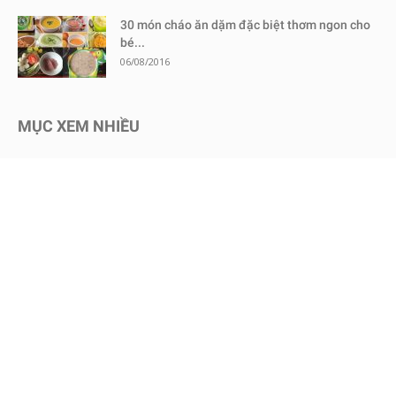
30 món cháo ăn dặm đặc biệt thơm ngon cho
bé...
06/08/2016
MỤC XEM NHIỀU
Kinh nghiệm mua sắm
1730
Chăm sóc bé an toàn
1467
Dinh dưỡng cho bé
651
Review sữa bột cho bé
604
Kinh nghiệm - Mẹo vặt
578
Mang thai
465
Chăm sóc trẻ sơ sinh
457
Nuôi dạy con
451
Bình sữa & Phụ kiện
247