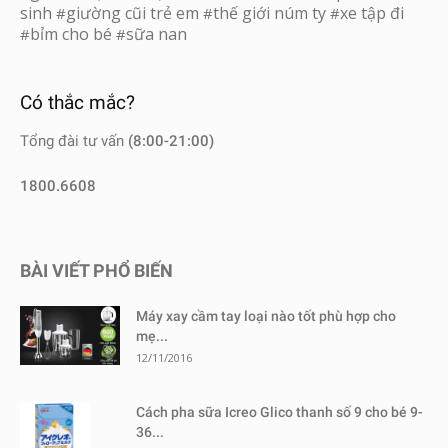
sinh
giường cũi trẻ em
thế giới núm ty
xe tập đi
#
#
#
bỉm cho bé
sữa nan
#
#
Có thắc mắc?
Tổng đài tư vấn
(8:00-21:00)
1800.6608
BÀI VIẾT PHỔ BIẾN
Máy xay cầm tay loại nào tốt phù hợp cho
mẹ...
12/11/2016
Cách pha sữa Icreo Glico thanh số 9 cho bé 9-
36...