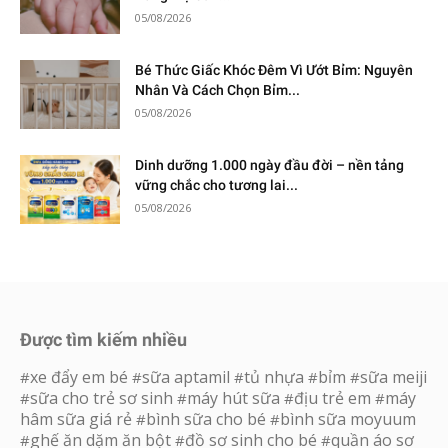
05/08/2026
Bé Thức Giấc Khóc Đêm Vì Ướt Bỉm: Nguyên
Nhân Và Cách Chọn Bỉm...
05/08/2026
Dinh dưỡng 1.000 ngày đầu đời – nền tảng
vững chắc cho tương lai...
05/08/2026
Được tìm kiếm nhiều
xe đẩy em bé
sữa aptamil
tủ nhựa
bỉm
sữa meiji
#
#
#
#
#
sữa cho trẻ sơ sinh
máy hút sữa
địu trẻ em
máy
#
#
#
#
hâm sữa giá rẻ
bình sữa cho bé
bình sữa moyuum
#
#
ghế ăn dặm ăn bột
đồ sơ sinh cho bé
quần áo sơ
#
#
#