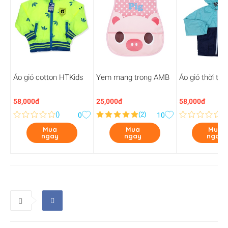
Áo gió cotton HTKids
Yem mang trong AMB
Áo gió thời tra
58,000đ
25,000đ
58,000đ
(
)
(
2
)
(
)
0
10
Mua
Mua
Mua
ngay
ngay
ngay