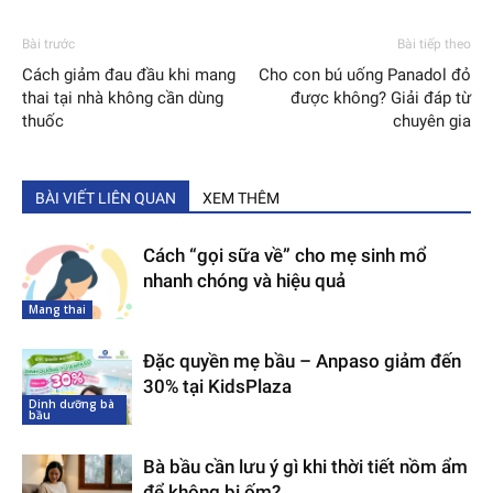
Bài trước
Bài tiếp theo
Cách giảm đau đầu khi mang
Cho con bú uống Panadol đỏ
thai tại nhà không cần dùng
được không? Giải đáp từ
thuốc
chuyên gia
BÀI VIẾT LIÊN QUAN
XEM THÊM
Cách “gọi sữa về” cho mẹ sinh mổ
nhanh chóng và hiệu quả
Mang thai
Đặc quyền mẹ bầu – Anpaso giảm đến
30% tại KidsPlaza
Dinh dưỡng bà
bầu
Bà bầu cần lưu ý gì khi thời tiết nồm ẩm
để không bị ốm?