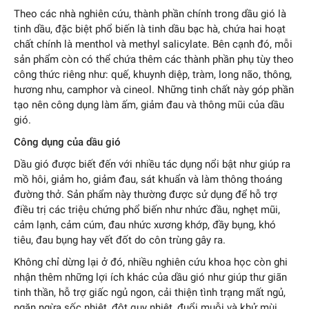
Theo các nhà nghiên cứu, thành phần chính trong dầu gió là
tinh dầu, đặc biệt phổ biến là tinh dầu bạc hà, chứa hai hoạt
chất chính là menthol và methyl salicylate. Bên cạnh đó, mỗi
sản phẩm còn có thể chứa thêm các thành phần phụ tùy theo
công thức riêng như: quế, khuynh diệp, tràm, long não, thông,
hương nhu, camphor và cineol. Những tinh chất này góp phần
tạo nên công dụng làm ấm, giảm đau và thông mũi của dầu
gió.
Công dụng của dầu gió
Dầu gió được biết đến với nhiều tác dụng nổi bật như giúp ra
mồ hôi, giảm ho, giảm đau, sát khuẩn và làm thông thoáng
đường thở. Sản phẩm này thường được sử dụng để hỗ trợ
điều trị các triệu chứng phổ biến như nhức đầu, nghẹt mũi,
cảm lạnh, cảm cúm, đau nhức xương khớp, đầy bụng, khó
tiêu, đau bụng hay vết đốt do côn trùng gây ra.
Không chỉ dừng lại ở đó, nhiều nghiên cứu khoa học còn ghi
nhận thêm những lợi ích khác của dầu gió như giúp thư giãn
tinh thần, hỗ trợ giấc ngủ ngon, cải thiện tình trạng mất ngủ,
ngăn ngừa sốc nhiệt, đột quỵ nhiệt, đuổi muỗi và khử mùi