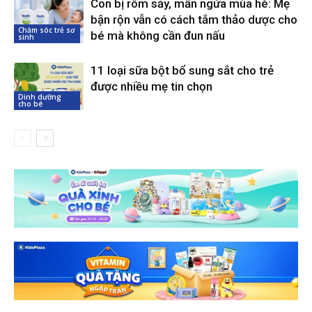
Con bị rôm sảy, mẩn ngứa mùa hè: Mẹ
bận rộn vẫn có cách tắm thảo dược cho
Chăm sóc trẻ sơ
bé mà không cần đun nấu
sinh
11 loại sữa bột bổ sung sắt cho trẻ
được nhiều mẹ tin chọn
Dinh dưỡng
cho bé