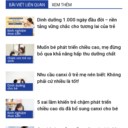
BÀI VIẾT LIÊN QUAN
XEM THÊM
Dinh dưỡng 1.000 ngày đầu đời – nền
tảng vững chắc cho tương lai của trẻ
Kinh nghiệm
mua sắm
Muốn bé phát triển chiều cao, mẹ đừng
bỏ qua khả năng hấp thu dưỡng chất
Chăm sóc trẻ sơ
sinh
Nhu cầu canxi ở trẻ mẹ nên biết: Không
phải cứ nhiều là tốt!
Dinh dưỡng
cho bé
5 sai lầm khiến trẻ chậm phát triển
chiều cao dù đã bổ sung canxi cho bé
Kinh nghiệm
mua sắm