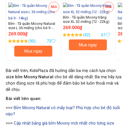
Mới
Mới
Bỉm - Tã quần Moony trắng
size XL 32 miếng (12 - 22kg)
Bỉm - Tã quần Moony Natural
Bỉm - 
269.000₫
size L 36 miếng (cho bé 9 -
size M
14kg)
10kg)
269.000₫
269.
(42)
61
Xếp
100.000000
%
(90)
73
Xếp
hạng:
Xếp
Mua ngay
99.000000
99.00
%
of
%
hạng:
hạng:
Mua ngay
100
of
of
100
100
Bài viết trên, KidsPlaza đã hướng dẫn ba mẹ cách lựa chọn
size bỉm Moony Natural
cho bé dễ dàng nhất. Ba mẹ hãy lựa
chọn đúng size tã phù hợp để đảm bảo bé luôn thoải mái và
dễ chịu.
Bài viết liên quan:
>>>
Bỉm Moony Natural có mấy loại? Phù hợp cho bé độ tuổi
nào?
>>>
Cập nhật bảng giá bỉm Moony mới nhất cho từng size