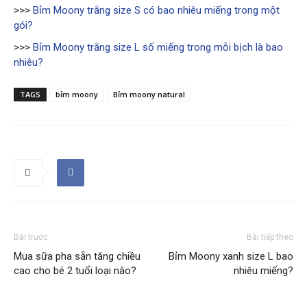
>>>
Bỉm Moony trắng size S có bao nhiêu miếng trong một
gói?
>>>
Bỉm Moony trắng size L số miếng trong mỗi bịch là bao
nhiêu?
TAGS
bỉm moony
Bỉm moony natural
Bài trước
Bài tiếp theo
Mua sữa pha sẵn tăng chiều
Bỉm Moony xanh size L bao
cao cho bé 2 tuổi loại nào?
nhiêu miếng?