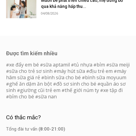
Muốn bé phát triển chiều cao, mẹ đừng bỏ
qua khả năng hấp thu...
04/08/2026
Được tìm kiếm nhiều
xe đẩy em bé
sữa aptamil
tủ nhựa
bỉm
sữa meiji
#
#
#
#
#
sữa cho trẻ sơ sinh
máy hút sữa
địu trẻ em
máy
#
#
#
#
hâm sữa giá rẻ
bình sữa cho bé
bình sữa moyuum
#
#
ghế ăn dặm ăn bột
đồ sơ sinh cho bé
quần áo sơ
#
#
#
sinh
giường cũi trẻ em
thế giới núm ty
xe tập đi
#
#
#
bỉm cho bé
sữa nan
#
#
Có thắc mắc?
Tổng đài tư vấn
(8:00-21:00)