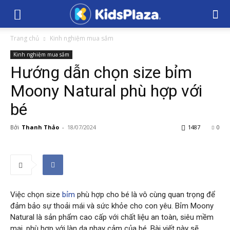
Trang chủ
Kinh nghiệm mua sắm
Kinh nghiệm mua sắm
Hướng dẫn chọn size bỉm
Moony Natural phù hợp với
bé
Bởi
Thanh Thảo
-
18/07/2024
1487
0
Việc chọn size
bỉm
phù hợp cho bé là vô cùng quan trọng để
đảm bảo sự thoải mái và sức khỏe cho con yêu. Bỉm Moony
Natural là sản phẩm cao cấp với chất liệu an toàn, siêu mềm
mại, phù hợp với làn da nhạy cảm của bé. Bài viết này sẽ