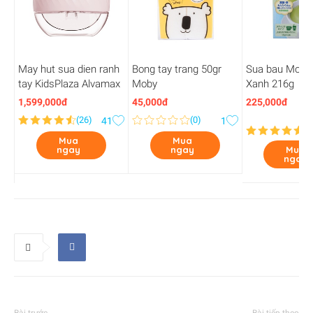
May hut sua dien ranh
Bong tay trang 50gr
Sua bau Morin
tay KidsPlaza Alvamax
Moby
Xanh 216g
1,599,000đ
45,000đ
225,000đ
(
26
)
(
0
)
(
1
41
1
)
Mua
Mua
ngay
ngay
Mua
ngay
Bài trước
Bài tiếp theo