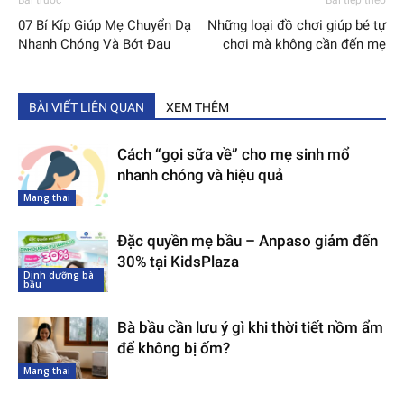
07 Bí Kíp Giúp Mẹ Chuyển Dạ
Những loại đồ chơi giúp bé tự
Nhanh Chóng Và Bớt Đau
chơi mà không cần đến mẹ
BÀI VIẾT LIÊN QUAN
XEM THÊM
Cách “gọi sữa về” cho mẹ sinh mổ
nhanh chóng và hiệu quả
Mang thai
Đặc quyền mẹ bầu – Anpaso giảm đến
30% tại KidsPlaza
Dinh dưỡng bà
bầu
Bà bầu cần lưu ý gì khi thời tiết nồm ẩm
để không bị ốm?
Mang thai