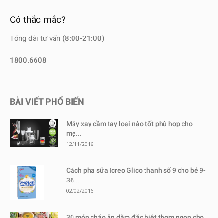
Có thắc mắc?
Tổng đài tư vấn
(8:00-21:00)
1800.6608
BÀI VIẾT PHỔ BIẾN
Máy xay cầm tay loại nào tốt phù hợp cho
mẹ...
12/11/2016
Cách pha sữa Icreo Glico thanh số 9 cho bé 9-
36...
02/02/2016
30 món cháo ăn dặm đặc biệt thơm ngon cho