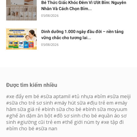
Bé Thức Giấc Khóc Đêm Vì Ướt Bỉm: Nguyên
Nhân Và Cách Chọn Bỉm...
05/08/2026
Dinh dưỡng 1.000 ngày đầu đời – nền tảng
vững chắc cho tương lai...
05/08/2026
Được tìm kiếm nhiều
xe đẩy em bé
sữa aptamil
tủ nhựa
bỉm
sữa meiji
#
#
#
#
#
sữa cho trẻ sơ sinh
máy hút sữa
địu trẻ em
máy
#
#
#
#
hâm sữa giá rẻ
bình sữa cho bé
bình sữa moyuum
#
#
ghế ăn dặm ăn bột
đồ sơ sinh cho bé
quần áo sơ
#
#
#
sinh
giường cũi trẻ em
thế giới núm ty
xe tập đi
#
#
#
bỉm cho bé
sữa nan
#
#