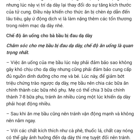
nhưng lúc này vị trí dạ dày lại thay đổi do sự tăng kích thước
của tử cung. Điều này khiến cho thức ăn bị chèn ép dẫn đến
lâu tiêu, gây ứ động dịch vị là làm nặng thêm các tổn thương
trong niêm mạc dạ dày nhé.
Chế độ ăn uống cho bà bầu bị đau dạ dày
Chăm sóc cho mẹ bầu bị đau dạ dày, chế độ ăn uống là quan
trọng nhất.
– Việc ăn uống của mẹ bầu lúc này phải đảm bảo sao không
gây khó chịu cho dạ dày nhưng cũng phải đảm bảo cung cấp
đủ nguồn dinh dưỡng cho mẹ và bé. Lúc này, để giảm bớt
triệu chứng trào ngược dạ dày, mẹ bầu nên chia các bữa ăn
chính thành các bữa nhỏ phụ. Mẹ có thể chia 3 bữa chính
thành 7-8 bữa phụ, tránh ăn nhiều cùng một lúc khiến dạ dày
phải hoạt động nhiều.
– Sau khi ăn mẹ bầu cũng nên tránh vận động mạnh và không
nên nằm ngay.
– Với các chất kích thích như cà phê, thuốc lá, chất cay nóng
có thể gây ảnh hưởng đến dạ dày thì mẹ tuyệt đối nên tránh.