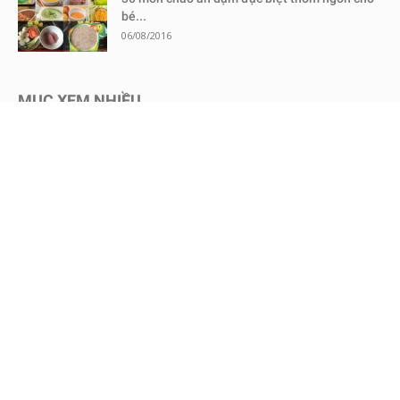
bé...
06/08/2016
MỤC XEM NHIỀU
Kinh nghiệm mua sắm
1730
Chăm sóc bé an toàn
1467
Dinh dưỡng cho bé
651
Review sữa bột cho bé
604
Kinh nghiệm - Mẹo vặt
578
Mang thai
465
Chăm sóc trẻ sơ sinh
457
Nuôi dạy con
451
Bình sữa & Phụ kiện
247