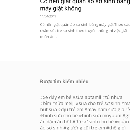
Có nên giặt quần áo sơ sinh bằn
máy giặt không
11/04/2019
Có nên giặt quần áo sơ sinh bằng máy giặt Theo cá
chăm sóc trẻ sơ sinh theo truyền thống thì việc giặt
quần áo...
Được tìm kiếm nhiều
xe đẩy em bé
sữa aptamil
tủ nhựa
#
#
#
bỉm
sữa meiji
sữa cho trẻ sơ sinh
m
#
#
#
#
hút sữa
địu trẻ em
máy hâm sữa giá rẻ
#
#
bình sữa cho bé
bình sữa moyuum
g
#
#
#
ăn dặm ăn bột
đồ sơ sinh cho bé
quần
#
#
áo sơ sinh
giường cũi trẻ em
thế giới
#
#