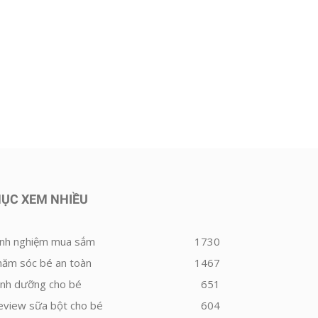
ỤC XEM NHIỀU
inh nghiệm mua sắm
1730
hăm sóc bé an toàn
1467
inh dưỡng cho bé
651
eview sữa bột cho bé
604