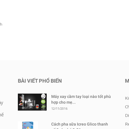
g
ch
BÀI VIẾT PHỔ BIẾN
M
Máy xay cầm tay loại nào tốt phù
K
áy
hợp cho mẹ...
C
12/11/2016
hế
D
R
Cách pha sữa Icreo Glico thanh