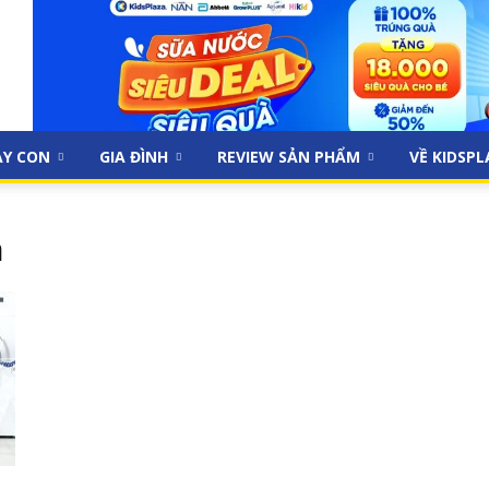
ẠY CON
GIA ĐÌNH
REVIEW SẢN PHẨM
VỀ KIDSP
m