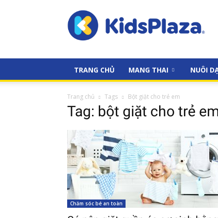
Kiến
thức
dành
cho
cộng
đồng
TRANG CHỦ
MANG THAI
NUÔI D
các
mẹ
tại
Trang chủ
Tags
Bột giặt cho trẻ em
Kids
Tag: bột giặt cho trẻ e
Plaza
Chăm sóc bé an toàn