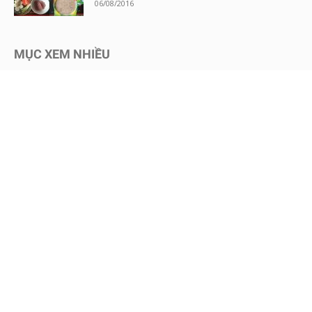
06/08/2016
MỤC XEM NHIỀU
Kinh nghiệm mua sắm
1725
Chăm sóc bé an toàn
1469
Dinh dưỡng cho bé
650
Review sữa bột cho bé
600
Kinh nghiệm - Mẹo vặt
578
Mang thai
465
Chăm sóc trẻ sơ sinh
457
Nuôi dạy con
449
Bình sữa & Phụ kiện
247