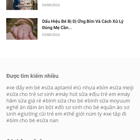
06/08/2026
Dấu Hiệu Bé Bị Dị Ứng Bỉm Và Cách Xử Lý
Đúng Mẹ Cần...
05/08/2026
Được tìm kiếm nhiều
xe đẩy em bé
sữa aptamil
tủ nhựa
bỉm
sữa meiji
#
#
#
#
#
sữa cho trẻ sơ sinh
máy hút sữa
địu trẻ em
máy
#
#
#
#
hâm sữa giá rẻ
bình sữa cho bé
bình sữa moyuum
#
#
ghế ăn dặm ăn bột
đồ sơ sinh cho bé
quần áo sơ
#
#
#
sinh
giường cũi trẻ em
thế giới núm ty
xe tập đi
#
#
#
bỉm cho bé
sữa nan
#
#