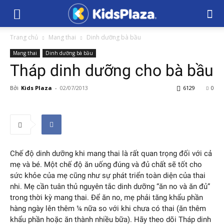
Trang chủ
Mang thai
Dinh dưỡng bà bầu
Mang thai
Dinh dưỡng bà bầu
Tháp dinh dưỡng cho bà bầu
Bởi
Kids Plaza
-
02/07/2013
6129
0
Chế độ dinh dưỡng khi mang thai là rất quan trọng đối với cả
mẹ và bé. Một chế độ ăn uống đúng và đủ chất sẽ tốt cho
sức khỏe của mẹ cũng như sự phát triển toàn diện của thai
nhi. Mẹ cần tuân thủ nguyên tắc dinh dưỡng “ăn no và ăn đủ”
trong thời kỳ mang thai. Để ăn no, mẹ phải tăng khẩu phần
hàng ngày lên thêm ¼ nữa so với khi chưa có thai (ăn thêm
khẩu phần hoặc ăn thành nhiều bữa). Hãy theo dõi Tháp dinh