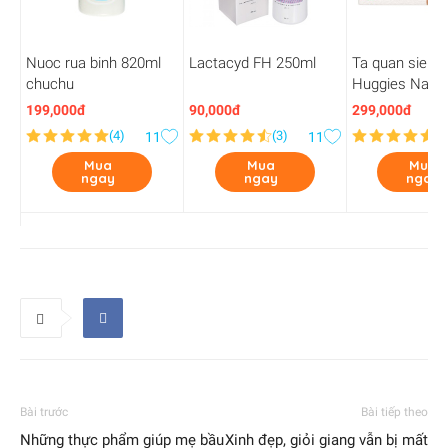
Nuoc rua binh 820ml
Lactacyd FH 250ml
Ta quan sieu 
chuchu
Huggies Natur
199,000đ
90,000đ
299,000đ
(
4
)
(
3
)
(
3
11
11
Mua
Mua
Mua
ngay
ngay
ngay
Bài trước
Bài tiếp theo
Những thực phẩm giúp mẹ bầu
Xinh đẹp, giỏi giang vẫn bị mất