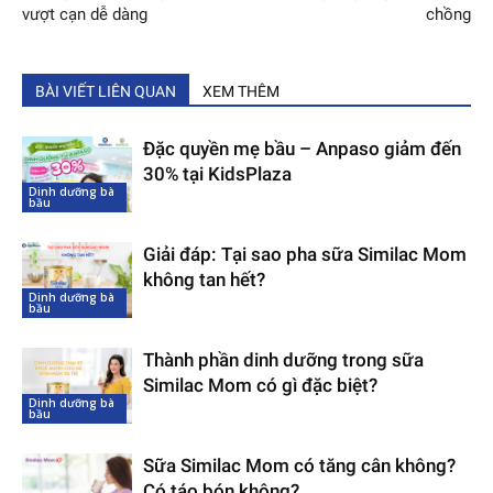
vượt cạn dễ dàng
chồng
BÀI VIẾT LIÊN QUAN
XEM THÊM
Đặc quyền mẹ bầu – Anpaso giảm đến
30% tại KidsPlaza
Dinh dưỡng bà
bầu
Giải đáp: Tại sao pha sữa Similac Mom
không tan hết?
Dinh dưỡng bà
bầu
Thành phần dinh dưỡng trong sữa
Similac Mom có gì đặc biệt?
Dinh dưỡng bà
bầu
Sữa Similac Mom có tăng cân không?
Có táo bón không?