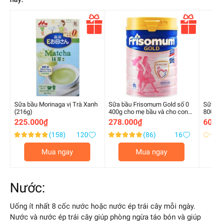
Quà
Quà
tặng
tặng
Sữa bầu Morinaga vị Trà Xanh
Sữa bầu Frisomum Gold số 0
Sữa b
(216g)
400g cho mẹ bầu và cho con
800gr
bú
225.000₫
278.000₫
607.
(158)
120
(86)
16
Xếp
Xếp
Xếp
96.000000
100.000000
0.000
%
%
%
hạng:
hạng:
hạng:
Mua ngay
Mua ngay
of
of
of
100
100
100
Nước:
Uống ít nhất 8 cốc nước hoặc nước ép trái cây mỗi ngày.
Nước và nước ép trái cây giúp phòng ngừa táo bón và giúp