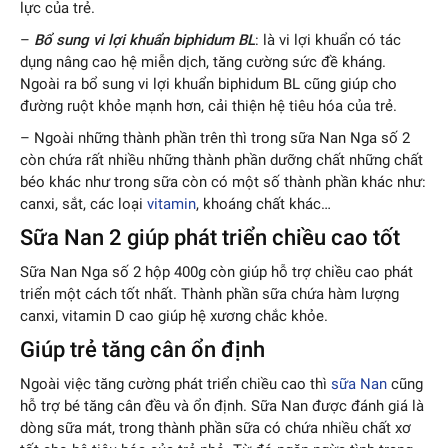
lực của trẻ.
–
Bổ sung vi lợi khuẩn biphidum BL
: là vi lợi khuẩn có tác
dụng nâng cao hệ miễn dịch, tăng cường sức đề kháng.
Ngoài ra bổ sung vi lợi khuẩn biphidum BL cũng giúp cho
đường ruột khỏe mạnh hơn, cải thiện hệ tiêu hóa của trẻ.
– Ngoài những thành phần trên thì trong sữa Nan Nga số 2
còn chứa rất nhiều những thành phần dưỡng chất những chất
béo khác như trong sữa còn có một số thành phần khác như:
canxi, sắt, các loại
vitamin
, khoáng chất khác…
Sữa Nan 2 giúp phát triển chiều cao tốt
Sữa Nan Nga số 2 hộp 400g còn giúp hỗ trợ chiều cao phát
triển một cách tốt nhất. Thành phần sữa chứa hàm lượng
canxi, vitamin D cao giúp hệ xương chắc khỏe.
Giúp trẻ tăng cân ổn định
Ngoài việc tăng cường phát triển chiều cao thì
sữa Nan
cũng
hỗ trợ bé tăng cân đều và ổn định. Sữa Nan được đánh giá là
dòng sữa mát, trong thành phần sữa có chứa nhiều chất xơ