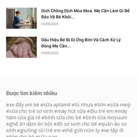
Dịch Chồng Dịch Mùa Mưa: Mẹ Cần Làm Gì Để
Bảo Vệ Bé Khỏi...
06/08/2026
Dấu Hiệu Bé Bị Dị Ứng Bỉm Và Cách Xử Lý
Đúng Mẹ Cần...
05/08/2026
Được tìm kiếm nhiều
xe đẩy em bé
sữa aptamil
tủ nhựa
bỉm
sữa meiji
#
#
#
#
#
sữa cho trẻ sơ sinh
máy hút sữa
địu trẻ em
máy
#
#
#
#
hâm sữa giá rẻ
bình sữa cho bé
bình sữa moyuum
#
#
ghế ăn dặm ăn bột
đồ sơ sinh cho bé
quần áo sơ
#
#
#
sinh
giường cũi trẻ em
thế giới núm ty
xe tập đi
#
#
#
bỉm cho bé
sữa nan
#
#