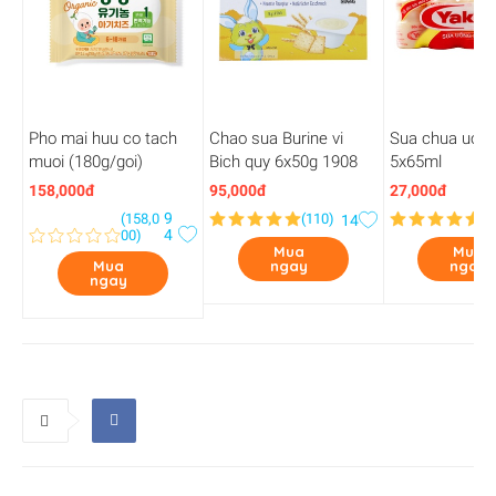
Pho mai huu co tach
Chao sua Burine vi
Sua chua uong
muoi (180g/goi)
Bich quy 6x50g 1908
5x65ml
158,000đ
95,000đ
27,000đ
9
(
158,0
(
110
)
(
1
14
4
00
)
Mua
Mua
Mua
ngay
ngay
ngay