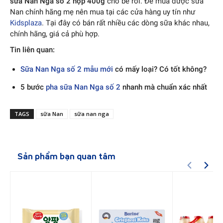
sữa Nan Nga số 2 hộp 400g
cho bé rồi. Để mua được sữa
Nan chính hãng mẹ nên mua tại các cửa hàng uy tín như
Kidsplaza
. Tại đây có bán rất nhiều các dòng sữa khác nhau,
chính hãng, giá cả phù hợp.
Tin liên quan:
Sữa Nan Nga số 2 mẫu mới
có mấy loại? Có tốt không?
5 bước
pha sữa Nan Nga số 2
nhanh mà chuẩn xác nhất
TAGS
sữa Nan
sữa nan nga
Sản phẩm bạn quan tâm