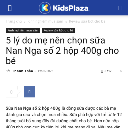
Trang chủ
Kinh nghiệm mua sắm
Review sữa bột cho bé
Kinh nghiệm mua sắm
Review sữa bột cho bé
5 lý do mẹ nên chọn sữa
Nan Nga số 2 hộp 400g cho
bé
Bởi
Thanh Thảo
-
19/06/2023
2737
0
Sữa Nan Nga số 2 hộp 400g
là dòng sữa được các bà mẹ
đánh giá cao và chọn mua nhiều. Sữa phù hợp với trẻ từ 6- 12
tháng tuổi bổ sung đầy đủ dưỡng chất cho bé. Hơn nữa hộp
400g nhỏ gọn cực kỳ tiện lợi khi mẹ mang đi xa. Nếu mẹ vẫn