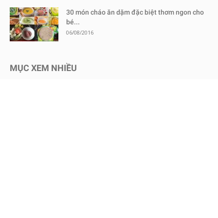
30 món cháo ăn dặm đặc biệt thơm ngon cho
bé...
06/08/2016
MỤC XEM NHIỀU
Kinh nghiệm mua sắm
1725
Chăm sóc bé an toàn
1469
Dinh dưỡng cho bé
650
Review sữa bột cho bé
600
Kinh nghiệm - Mẹo vặt
578
Mang thai
465
Chăm sóc trẻ sơ sinh
457
Nuôi dạy con
449
Bình sữa & Phụ kiện
247