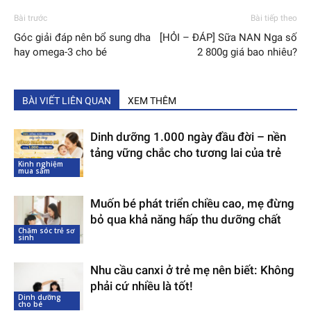
Bài trước
Bài tiếp theo
Góc giải đáp nên bổ sung dha
[HỎI – ĐÁP] Sữa NAN Nga số
hay omega-3 cho bé
2 800g giá bao nhiêu?
BÀI VIẾT LIÊN QUAN
XEM THÊM
Dinh dưỡng 1.000 ngày đầu đời – nền
tảng vững chắc cho tương lai của trẻ
Kinh nghiệm
mua sắm
Muốn bé phát triển chiều cao, mẹ đừng
bỏ qua khả năng hấp thu dưỡng chất
Chăm sóc trẻ sơ
sinh
Nhu cầu canxi ở trẻ mẹ nên biết: Không
phải cứ nhiều là tốt!
Dinh dưỡng
cho bé