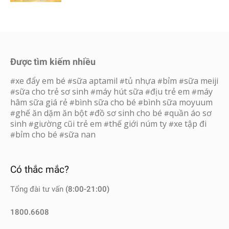
Được tìm kiếm nhiều
xe đẩy em bé
sữa aptamil
tủ nhựa
bỉm
sữa meiji
#
#
#
#
#
sữa cho trẻ sơ sinh
máy hút sữa
địu trẻ em
máy
#
#
#
#
hâm sữa giá rẻ
bình sữa cho bé
bình sữa moyuum
#
#
ghế ăn dặm ăn bột
đồ sơ sinh cho bé
quần áo sơ
#
#
#
sinh
giường cũi trẻ em
thế giới núm ty
xe tập đi
#
#
#
bỉm cho bé
sữa nan
#
#
Có thắc mắc?
Tổng đài tư vấn
(8:00-21:00)
1800.6608