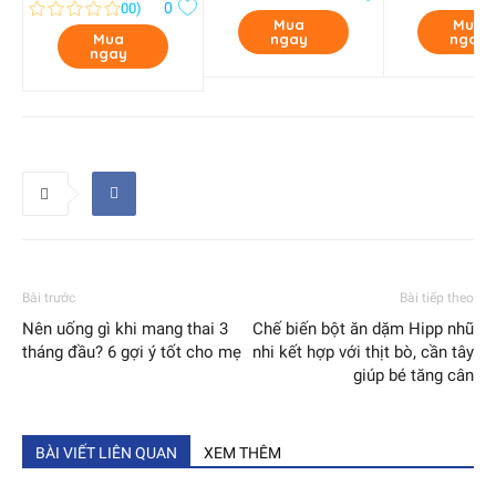
0
00
)
Mua
Mua
Mua
ngay
ngay
ngay
Bài trước
Bài tiếp theo
Nên uống gì khi mang thai 3
Chế biến bột ăn dặm Hipp nhũ
tháng đầu? 6 gợi ý tốt cho mẹ
nhi kết hợp với thịt bò, cần tây
giúp bé tăng cân
BÀI VIẾT LIÊN QUAN
XEM THÊM