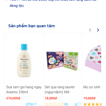
dòng tộc
Sản phẩm bạn quan tâm
Sua tam goi hang ngay
Set qua tang laurier
Mu so sinh Kiz
Aveeno 236ml
(ngay+dem) KM
270,000đ
18,000đ
19,000đ
1
(
270,0
(
0
)
(
8
0