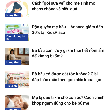
Cách “gọi sữa về” cho mẹ sinh mổ
nhanh chóng và hiệu quả
Mang thai
Đặc quyền mẹ bầu – Anpaso giảm đến
30% tại KidsPlaza
Dinh dưỡng bà
bầu
Bà bầu cần lưu ý gì khi thời tiết nồm ẩm
để không bị ốm?
Mang thai
Bà bầu có được cắt tóc không? Giải
đáp thắc mắc theo góc nhìn khoa học
Gia đình
Mẹ bị đau ti khi cho con bú? Cách chỉnh
khớp ngậm đúng cho bé bú mẹ
Mang thai