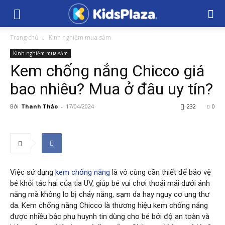
Trang chủ
Kinh nghiệm mua sắm
Kinh nghiệm mua sắm
Kem chống nắng Chicco giá
bao nhiêu? Mua ở đâu uy tín?
Bởi
Thanh Thảo
-
17/04/2024
232
0
Việc sử dụng
kem chống nắng
là vô cùng cần thiết để bảo vệ
bé khỏi tác hại của tia UV, giúp bé vui chơi thoải mái dưới ánh
nắng mà không lo bị cháy nắng, sạm da hay nguy cơ ung thư
da. Kem chống nắng Chicco là thương hiệu kem chống nắng
được nhiều bậc phụ huynh tin dùng cho bé bởi độ an toàn và