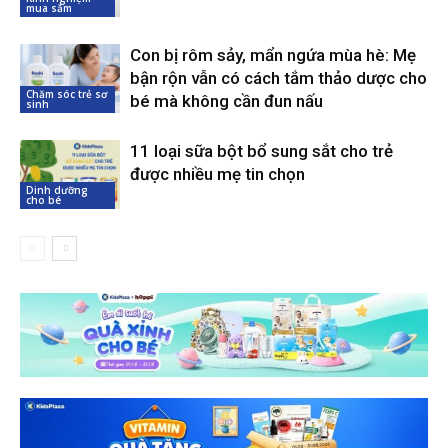
mua sắm
Con bị rôm sảy, mẩn ngứa mùa hè: Mẹ
bận rộn vẫn có cách tắm thảo dược cho
Chăm sóc trẻ sơ
bé mà không cần đun nấu
sinh
11 loại sữa bột bổ sung sắt cho trẻ
được nhiều mẹ tin chọn
Dinh dưỡng
cho bé