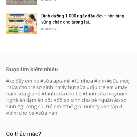
Dinh dưỡng 1.000 ngày đầu đời – nền tảng
vững chắc cho tương lai...
05/08/2026
Được tìm kiếm nhiều
xe đẩy em bé
sữa aptamil
tủ nhựa
bỉm
sữa meiji
#
#
#
#
#
sữa cho trẻ sơ sinh
máy hút sữa
địu trẻ em
máy
#
#
#
#
hâm sữa giá rẻ
bình sữa cho bé
bình sữa moyuum
#
#
ghế ăn dặm ăn bột
đồ sơ sinh cho bé
quần áo sơ
#
#
#
sinh
giường cũi trẻ em
thế giới núm ty
xe tập đi
#
#
#
bỉm cho bé
sữa nan
#
#
Có thắc mắc?