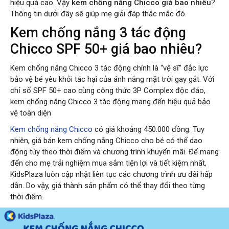
hiệu quả cao. V
ậy
kem chống nắng Chicco giá bao nhiêu
?
Thông tin dưới đây sẽ giúp mẹ giải đáp thắc mắc đó.
Kem chống nắng 3 tác động
Chicco SPF 50+ giá bao nhiêu?
Kem chống nắng Chicco 3 tác động chính là “vệ sĩ” đắc lực
bảo vệ bé yêu khỏi tác hại của ánh nắng mặt trời gay gắt. Với
chỉ số SPF 50+ cao cùng công thức 3P Complex độc đáo,
kem chống nắng Chicco 3 tác động mang đến hiệu quả bảo
vệ toàn diện
Kem chống nắng Chicco
có giá khoảng 450.000 đồng.
Tuy
nhiên, giá bán kem chống nắng Chicco cho bé có thể dao
động tùy theo thời điểm và chương trình khuyến mãi. Để mang
đến cho mẹ trải nghiệm mua sắm tiện lợi và tiết kiệm nhất,
KidsPlaza luôn cập nhật liên tục các chương trình ưu đãi hấp
dẫn. Do vậy, giá thành sản phẩm có thể thay đổi theo từng
thời điểm.