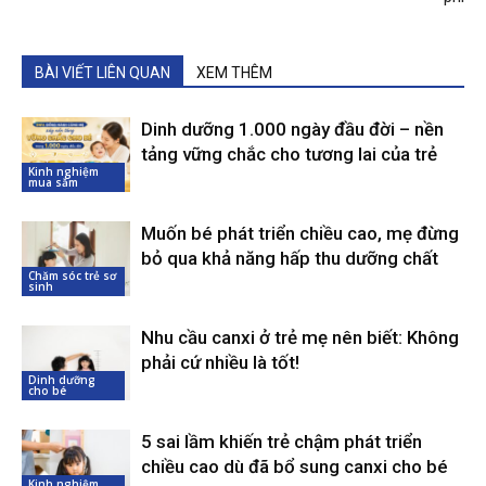
BÀI VIẾT LIÊN QUAN
XEM THÊM
Dinh dưỡng 1.000 ngày đầu đời – nền
tảng vững chắc cho tương lai của trẻ
Kinh nghiệm
mua sắm
Muốn bé phát triển chiều cao, mẹ đừng
bỏ qua khả năng hấp thu dưỡng chất
Chăm sóc trẻ sơ
sinh
Nhu cầu canxi ở trẻ mẹ nên biết: Không
phải cứ nhiều là tốt!
Dinh dưỡng
cho bé
5 sai lầm khiến trẻ chậm phát triển
chiều cao dù đã bổ sung canxi cho bé
Kinh nghiệm