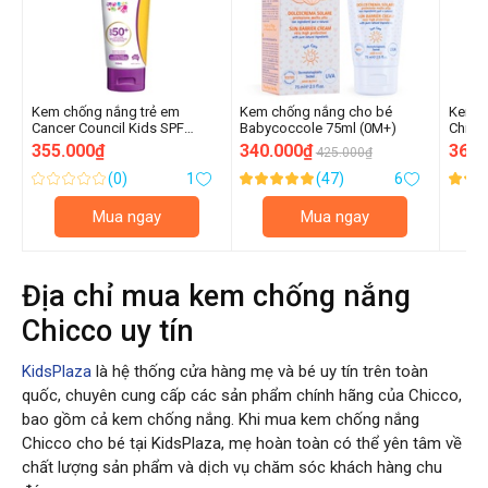
Kem chống nắng trẻ em
Kem chống nắng cho bé
Kem c
Cancer Council Kids SPF
Babycoccole 75ml (0M+)
Chicc
50+/PA ++++ (110ml)
355.000₫
340.000₫
360.
425.000₫
(0)
1
(47)
6
Xếp
Xếp
Xếp
0.000000
99.000000
99.00
%
%
%
hạng:
hạng:
hạng:
Mua ngay
Mua ngay
of
of
of
100
100
100
Địa chỉ mua kem chống nắng
Chicco uy tín
KidsPlaza
là hệ thống cửa hàng mẹ và bé uy tín trên toàn
quốc, chuyên cung cấp các sản phẩm chính hãng của Chicco,
bao gồm cả kem chống nắng. Khi mua kem chống nắng
Chicco cho bé tại KidsPlaza, mẹ hoàn toàn có thể yên tâm về
chất lượng sản phẩm và dịch vụ chăm sóc khách hàng chu